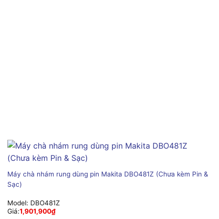
Máy chà nhám rung dùng pin Makita DBO481Z (Chưa kèm Pin &
Sạc)
Model:
DBO481Z
Giá:
1,901,900
₫