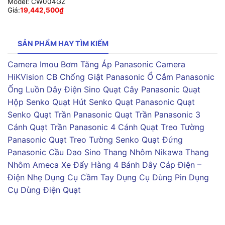
Model:
CW004GZ
Giá:
19,442,500
₫
SẢN PHẨM HAY TÌM KIẾM
Camera Imou
Bơm Tăng Áp Panasonic
Camera
HiKVision
CB Chống Giật Panasonic
Ổ Cắm Panasonic
Ống Luồn Dây Điện Sino
Quạt Cây Panasonic
Quạt
Hộp Senko
Quạt Hút Senko
Quạt Panasonic
Quạt
Senko
Quạt Trần Panasonic
Quạt Trần Panasonic 3
Cánh
Quạt Trần Panasonic 4 Cánh
Quạt Treo Tường
Panasonic
Quạt Treo Tường Senko
Quạt Đứng
Panasonic
Cầu Dao Sino
Thang Nhôm Nikawa
Thang
Nhôm Ameca
Xe Đẩy Hàng 4 Bánh
Dây Cáp Điện –
Điện Nhẹ
Dụng Cụ Cầm Tay
Dụng Cụ Dùng Pin
Dụng
Cụ Dùng Điện
Quạt