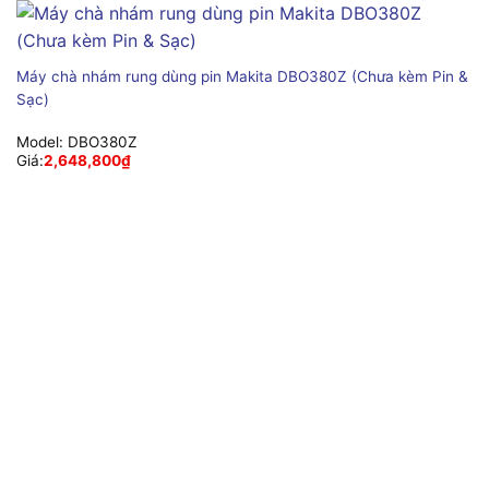
Máy chà nhám rung dùng pin Makita DBO380Z (Chưa kèm Pin &
Sạc)
Model:
DBO380Z
Giá:
2,648,800
₫