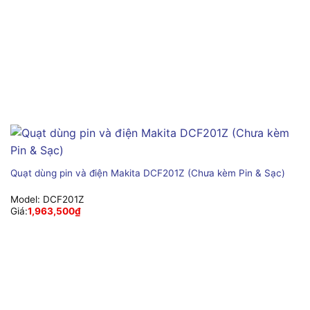
Quạt dùng pin và điện Makita DCF201Z (Chưa kèm Pin & Sạc)
Model:
DCF201Z
Giá:
1,963,500
₫