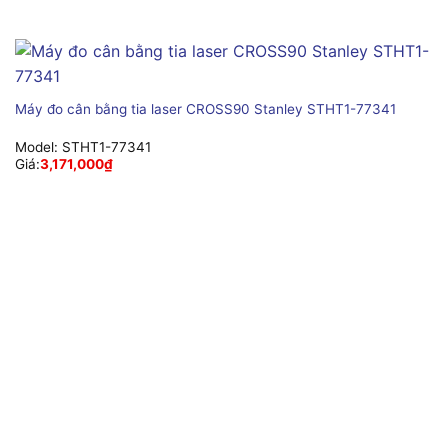
Máy đo cân bằng tia laser CROSS90 Stanley STHT1-77341
Model:
STHT1-77341
Giá:
3,171,000
₫