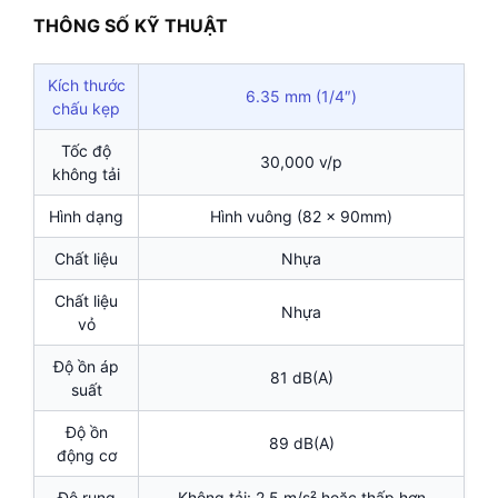
THÔNG SỐ KỸ THUẬT
Kích thước
6.35 mm (1/4″)
chấu kẹp
Tốc độ
30,000 v/p
không tải
Hình dạng
Hình vuông (82 x 90mm)
Chất liệu
Nhựa
Chất liệu
Nhựa
vỏ
Độ ồn áp
81 dB(A)
suất
Độ ồn
89 dB(A)
động cơ
Độ rung
Không tải: 2.5 m/s² hoặc thấp hơn