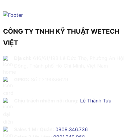
CÔNG TY TNHH KỸ THUẬT WETECH
VIỆT
Địa chỉ:
616/61/198 Lê Đức Thọ, Phường An Hội
Đông, Thành phố Hồ Chí Minh, Việt Nam
GPKD:
Số 0319086629
Chịu trách nhiệm nội dung:
Lê Thành Tựu
Sales 1 Mr Quân:
0909.346.736