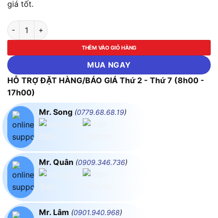
giá tốt.
Máy đánh cạnh dùng pin Makita DRT52Z (Chưa kèm Pin & Sạc)
THÊM VÀO GIỎ HÀNG
MUA NGAY
HỖ TRỢ ĐẶT HÀNG/BÁO GIÁ Thứ 2 - Thứ 7 (8h00 -
17h00)
Mr. Song
(
0779.68.68.19
)
Mr. Quân
(
0909.346.736
)
Mr. Lâm
(
0901.940.968
)