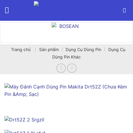
Bỏ
qua
nội
dung
/
/
/
Trang chủ
Sản phẩm
Dụng Cụ Dùng Pin
Dụng Cụ
Dùng Pin Khác