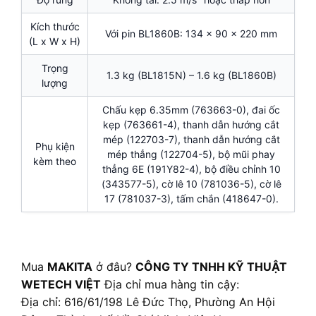
Kích thước
Với pin BL1860B: 134 x 90 x 220 mm
(L x W x H)
Trọng
1.3 kg (BL1815N) – 1.6 kg (BL1860B)
lượng
Chấu kẹp 6.35mm (763663-0), đai ốc
kẹp (763661-4), thanh dẫn hướng cắt
mép (122703-7), thanh dẫn hướng cắt
Phụ kiện
mép thẳng (122704-5), bộ mũi phay
kèm theo
thẳng 6E (191Y82-4), bộ điều chỉnh 10
(343577-5), cờ lê 10 (781036-5), cờ lê
17 (781037-3), tấm chắn (418647-0).
Mua
MAKITA
ở đâu?
CÔNG TY TNHH KỸ THUẬT
WETECH VIỆT
Địa chỉ mua hàng tin cậy:
Địa chỉ: 616/61/198 Lê Đức Thọ, Phường An Hội