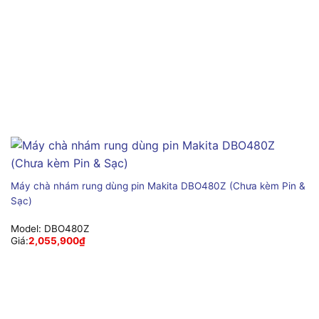
Máy chà nhám rung dùng pin Makita DBO480Z (Chưa kèm Pin &
Sạc)
Model:
DBO480Z
Giá:
2,055,900
₫