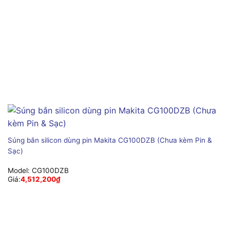
Súng bắn silicon dùng pin Makita CG100DZB (Chưa kèm Pin &
Sạc)
Model:
CG100DZB
Giá:
4,512,200
₫