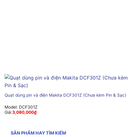
Quạt dùng pin và điện Makita DCF301Z (Chưa kèm Pin & Sạc)
Model:
DCF301Z
Giá:
3,080,000
₫
SẢN PHẨM HAY TÌM KIẾM