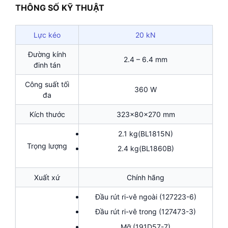
THÔNG SỐ KỸ THUẬT
Lực kéo
20 kN
Đường kính
2.4 – 6.4 mm
đinh tán
Công suất tối
360 W
đa
Kích thước
323x80x270 mm
2.1 kg(BL1815N)
Trọng lượng
2.4 kg(BL1860B)
Xuất xứ
Chính hãng
Đầu rút ri-vê ngoài (127223-6)
Đầu rút ri-vê trong (127473-3)
Mỡ (191D57-7)