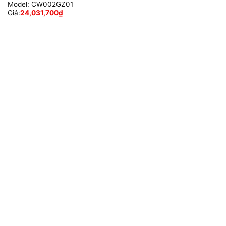
Model:
CW002GZ01
Giá:
24,031,700
₫