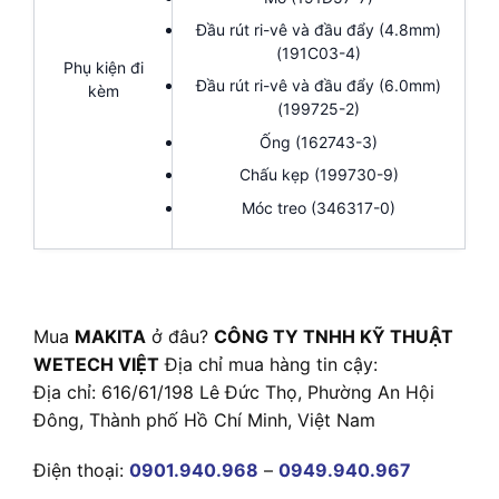
Đầu rút ri-vê và đầu đẩy (4.8mm)
(191C03-4)
Phụ kiện đi
Đầu rút ri-vê và đầu đẩy (6.0mm)
kèm
(199725-2)
Ống (162743-3)
Chấu kẹp (199730-9)
Móc treo (346317-0)
Mua
MAKITA
ở đâu?
CÔNG TY TNHH KỸ THUẬT
WETECH VIỆT
Địa chỉ mua hàng tin cậy:
Địa chỉ: 616/61/198 Lê Đức Thọ, Phường An Hội
Đông, Thành phố Hồ Chí Minh, Việt Nam
Điện thoại:
0901.940.968
–
0949.940.967