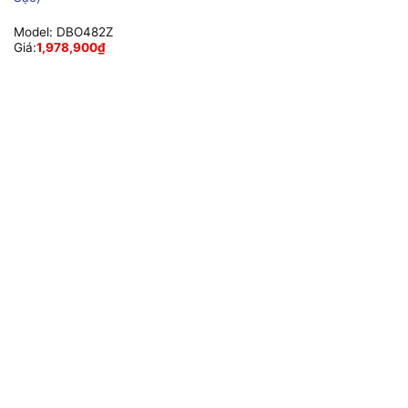
Model:
DBO482Z
Giá:
1,978,900
₫