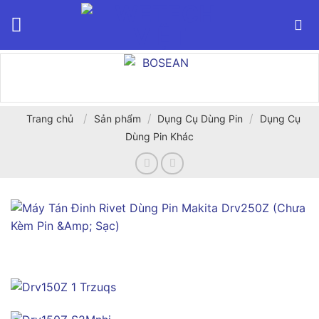
Bỏ
qua
nội
dung
/
/
/
Trang chủ
Sản phẩm
Dụng Cụ Dùng Pin
Dụng Cụ
Dùng Pin Khác