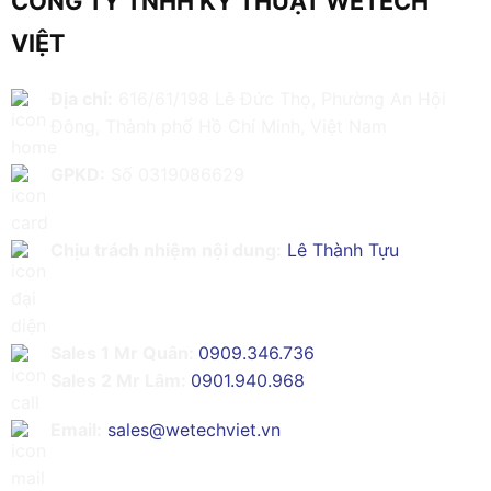
CÔNG TY TNHH KỸ THUẬT WETECH
VIỆT
Địa chỉ:
616/61/198 Lê Đức Thọ, Phường An Hội
Đông, Thành phố Hồ Chí Minh, Việt Nam
GPKD:
Số 0319086629
Chịu trách nhiệm nội dung:
Lê Thành Tựu
Sales 1 Mr Quân:
0909.346.736
Sales 2 Mr Lâm:
0901.940.968
Email:
sales@wetechviet.vn