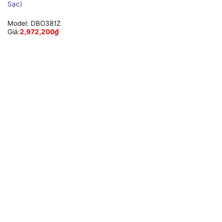
Sạc)
Model:
DBO381Z
Giá:
2,972,200
₫