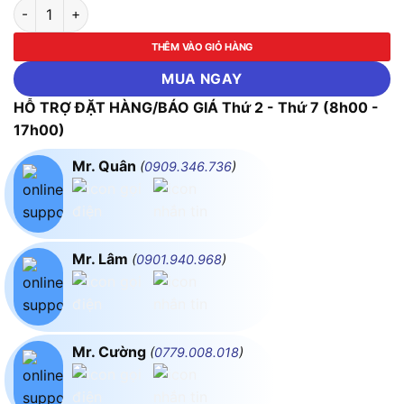
Máy tán đinh rivet dùng pin Makita DRV250Z (Chưa kèm Pin & 
THÊM VÀO GIỎ HÀNG
MUA NGAY
HỖ TRỢ ĐẶT HÀNG/BÁO GIÁ Thứ 2 - Thứ 7 (8h00 -
17h00)
Mr. Quân
(
0909.346.736
)
Mr. Lâm
(
0901.940.968
)
Mr. Cường
(
0779.008.018
)