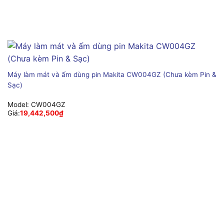
Máy làm mát và ấm dùng pin Makita CW004GZ (Chưa kèm Pin &
Sạc)
Model:
CW004GZ
Giá:
19,442,500
₫