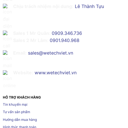
Chịu trách nhiệm nội dung:
Lê Thành Tựu
Sales 1 Mr Quân:
0909.346.736
Sales 2 Mr Lâm:
0901.940.968
Email:
sales@wetechviet.vn
Website:
www.wetechviet.vn
HỖ TRỢ KHÁCH HÀNG
Tin khuyến mại
Tư vấn sản phẩm
Hướng dẫn mua hàng
Hình thức thanh toán