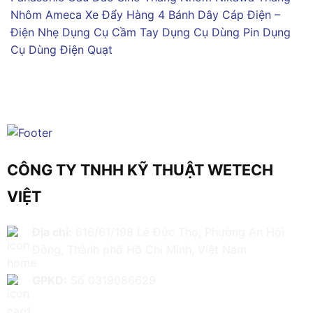
Nhôm Ameca
Xe Đẩy Hàng 4 Bánh
Dây Cáp Điện –
Điện Nhẹ
Dụng Cụ Cầm Tay
Dụng Cụ Dùng Pin
Dụng
Cụ Dùng Điện
Quạt
CÔNG TY TNHH KỸ THUẬT WETECH
VIỆT
Địa chỉ:
616/61/198 Lê Đức Thọ, Phường An Hội
Đông, Thành phố Hồ Chí Minh, Việt Nam
GPKD:
Số 0319086629