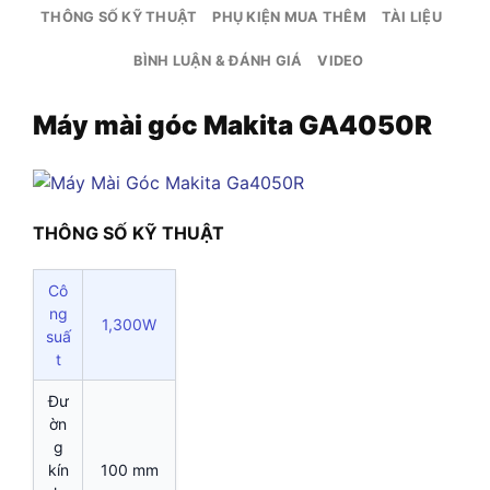
THÔNG SỐ KỸ THUẬT
PHỤ KIỆN MUA THÊM
TÀI LIỆU
BÌNH LUẬN & ĐÁNH GIÁ
VIDEO
Máy mài góc Makita GA4050R
THÔNG SỐ KỸ THUẬT
Cô
ng
1,300W
suấ
t
Đư
ờn
g
kín
100 mm