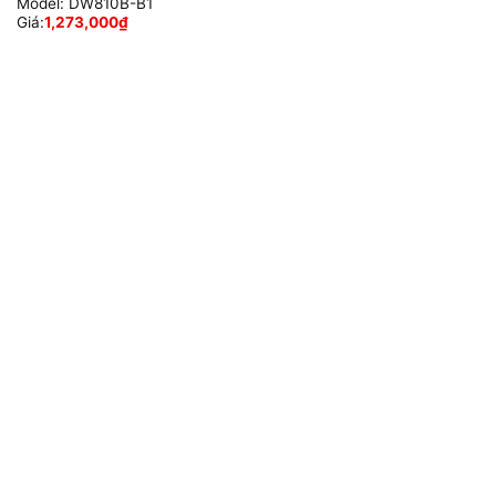
Model:
DW810B-B1
Giá:
1,273,000
₫