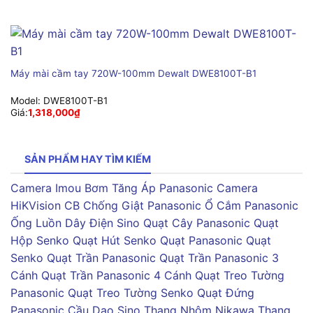
Máy mài cầm tay 720W-100mm Dewalt DWE8100T-B1
Model:
DWE8100T-B1
Giá:
1,318,000
₫
SẢN PHẨM HAY TÌM KIẾM
Camera Imou
Bơm Tăng Áp Panasonic
Camera
HiKVision
CB Chống Giật Panasonic
Ổ Cắm Panasonic
Ống Luồn Dây Điện Sino
Quạt Cây Panasonic
Quạt
Hộp Senko
Quạt Hút Senko
Quạt Panasonic
Quạt
Senko
Quạt Trần Panasonic
Quạt Trần Panasonic 3
Cánh
Quạt Trần Panasonic 4 Cánh
Quạt Treo Tường
Panasonic
Quạt Treo Tường Senko
Quạt Đứng
Panasonic
Cầu Dao Sino
Thang Nhôm Nikawa
Thang