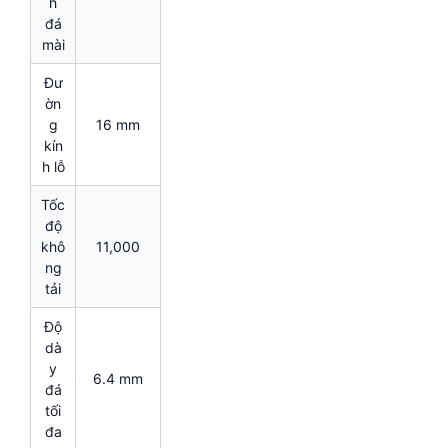
h
đá
mài
Đư
ờn
g
16 mm
kín
h lỗ
Tốc
độ
khô
11,000
ng
tải
Độ
dà
y
6.4 mm
đá
tối
đa