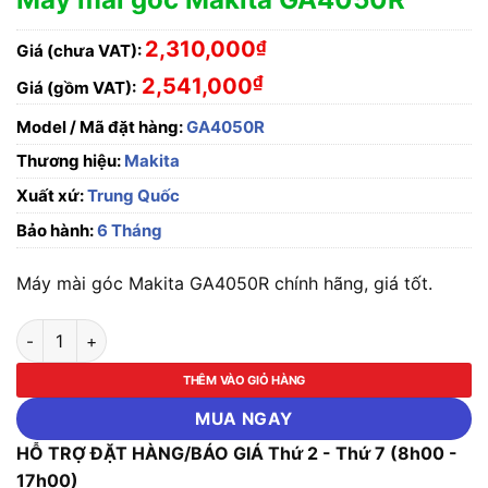
2,310,000
₫
Giá (chưa VAT):
₫
2,541,000
Giá (gồm VAT):
Model / Mã đặt hàng:
GA4050R
Thương hiệu:
Makita
Xuất xứ:
Trung Quốc
Bảo hành:
6 Tháng
Máy mài góc Makita GA4050R chính hãng, giá tốt.
Máy mài góc Makita GA4050R số lượng
THÊM VÀO GIỎ HÀNG
MUA NGAY
HỖ TRỢ ĐẶT HÀNG/BÁO GIÁ Thứ 2 - Thứ 7 (8h00 -
17h00)