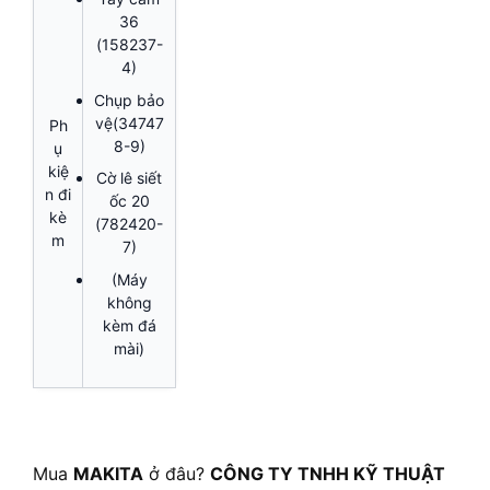
36
(158237-
4)
Chụp bảo
vệ(34747
Ph
8-9)
ụ
kiệ
Cờ lê siết
n đi
ốc 20
kè
(782420-
m
7)
(Máy
không
kèm đá
mài)
Mua
MAKITA
ở đâu?
CÔNG TY TNHH KỸ THUẬT