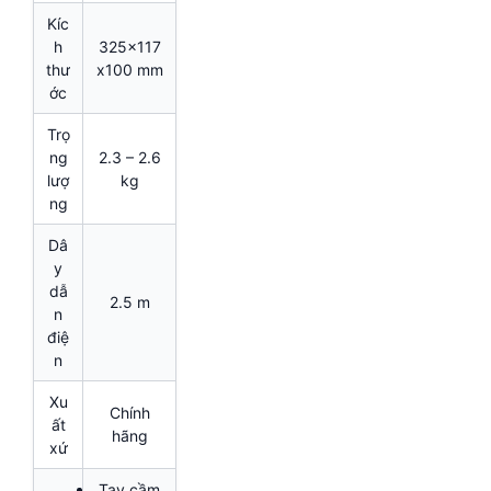
Kíc
h
325x117
thư
x100 mm
ớc
Trọ
ng
2.3 – 2.6
lượ
kg
ng
Dâ
y
dẫ
2.5 m
n
điệ
n
Xu
Chính
ất
hãng
xứ
Tay cầm