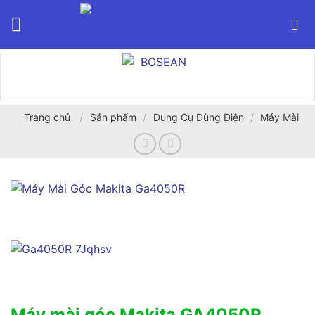
Bỏ
qua
nội
dung
/
/
/
Trang chủ
Sản phẩm
Dụng Cụ Dùng Điện
Máy Mài
Máy mài góc Makita GA4050R