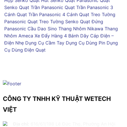
Hộp Senko
Quạt Hút Senko
Quạt Panasonic
Quạt
Senko
Quạt Trần Panasonic
Quạt Trần Panasonic 3
Cánh
Quạt Trần Panasonic 4 Cánh
Quạt Treo Tường
Panasonic
Quạt Treo Tường Senko
Quạt Đứng
Panasonic
Cầu Dao Sino
Thang Nhôm Nikawa
Thang
Nhôm Ameca
Xe Đẩy Hàng 4 Bánh
Dây Cáp Điện –
Điện Nhẹ
Dụng Cụ Cầm Tay
Dụng Cụ Dùng Pin
Dụng
Cụ Dùng Điện
Quạt
CÔNG TY TNHH KỸ THUẬT WETECH
VIỆT
Địa chỉ:
616/61/198 Lê Đức Thọ, Phường An Hội