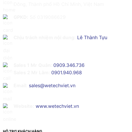
Đông, Thành phố Hồ Chí Minh, Việt Nam
GPKD:
Số 0319086629
Chịu trách nhiệm nội dung:
Lê Thành Tựu
Sales 1 Mr Quân:
0909.346.736
Sales 2 Mr Lâm:
0901.940.968
Email:
sales@wetechviet.vn
Website:
www.wetechviet.vn
HỖ TRỢ KHÁCH HÀNG