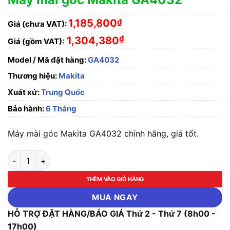
1,185,800
₫
Giá (chưa VAT):
₫
1,304,380
Giá (gồm VAT):
Model / Mã đặt hàng:
GA4032
Thương hiệu:
Makita
Xuất xứ:
Trung Quốc
Bảo hành:
6 Tháng
Máy mài góc Makita GA4032 chính hãng, giá tốt.
Máy mài góc Makita GA4032 số lượng
THÊM VÀO GIỎ HÀNG
MUA NGAY
HỖ TRỢ ĐẶT HÀNG/BÁO GIÁ Thứ 2 - Thứ 7 (8h00 -
17h00)