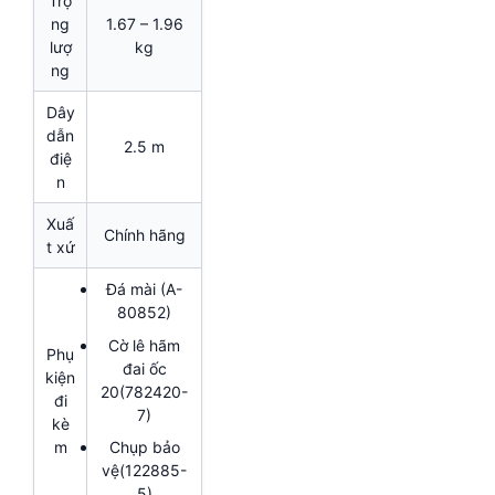
Trọ
ng
1.67 – 1.96
lượ
kg
ng
Dây
dẫn
2.5 m
điệ
n
Xuấ
Chính hãng
t xứ
Đá mài (A-
80852)
Cờ lê hãm
Phụ
đai ốc
kiện
20(782420-
đi
7)
kè
Chụp bảo
m
vệ(122885-
5)