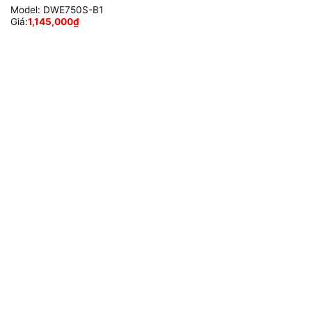
Model:
DWE750S-B1
Giá:
1,145,000
₫