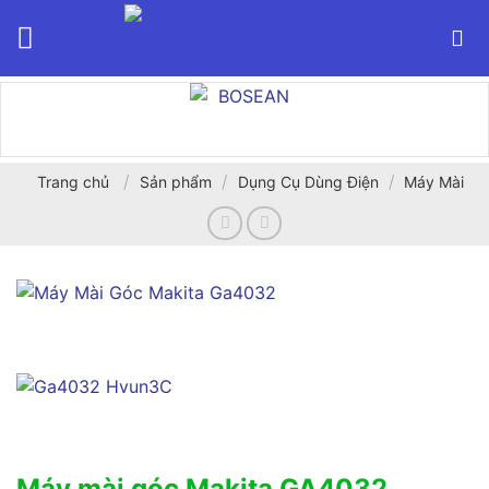
Bỏ
qua
nội
dung
/
/
/
Trang chủ
Sản phẩm
Dụng Cụ Dùng Điện
Máy Mài
Máy mài góc Makita GA4032