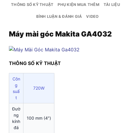
THÔNG SỐ KỸ THUẬT
PHỤ KIỆN MUA THÊM
TÀI LIỆU
BÌNH LUẬN & ĐÁNH GIÁ
VIDEO
Máy mài góc Makita GA4032
THÔNG SỐ KỸ THUẬT
Côn
g
720W
suấ
t
Đườ
ng
100 mm (4″)
kính
đá