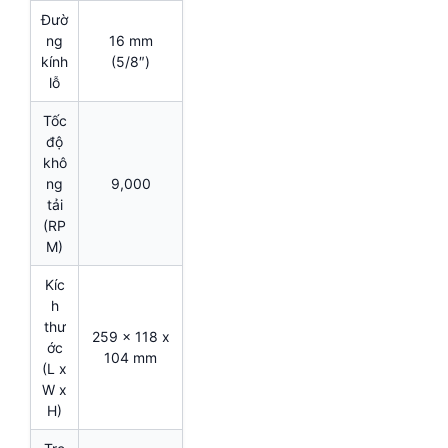
Đườ
ng
16 mm
kính
(5/8″)
lỗ
Tốc
độ
khô
ng
9,000
tải
(RP
M)
Kíc
h
thư
259 x 118 x
ớc
104 mm
(L x
W x
H)