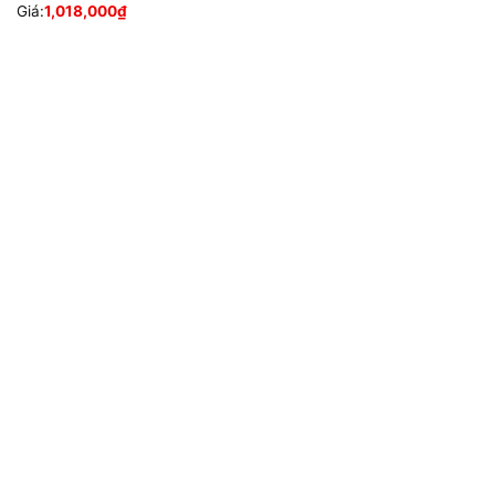
Giá:
1,018,000
₫