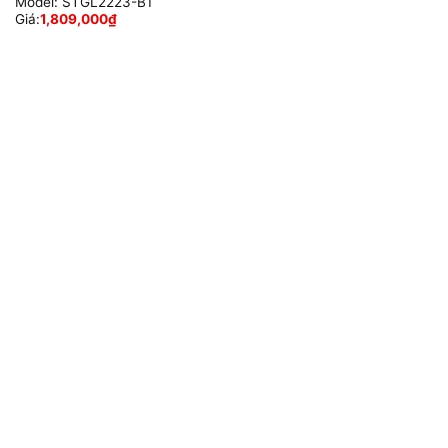
Model:
STGL2223-B1
Giá:
1,809,000
₫