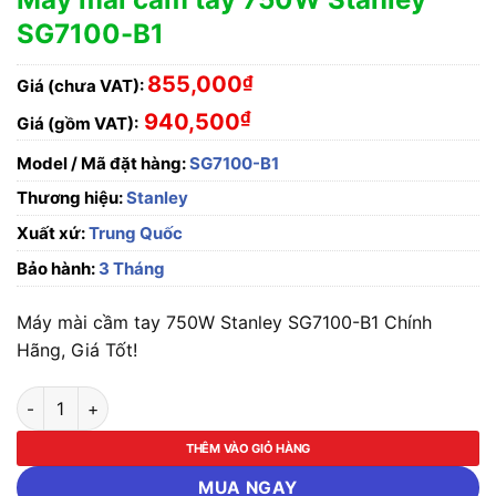
SG7100-B1
855,000
₫
Giá (chưa VAT):
₫
940,500
Giá (gồm VAT):
Model / Mã đặt hàng:
SG7100-B1
Thương hiệu:
Stanley
Xuất xứ:
Trung Quốc
Bảo hành:
3 Tháng
Máy mài cầm tay 750W Stanley SG7100-B1 Chính
Hãng, Giá Tốt!
Máy mài cầm tay 750W Stanley SG7100-B1 số lượng
THÊM VÀO GIỎ HÀNG
MUA NGAY