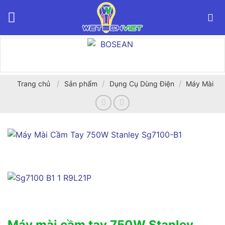
Bỏ
qua
nội
dung
/
/
/
Trang chủ
Sản phẩm
Dụng Cụ Dùng Điện
Máy Mài
Máy mài cầm tay 750W Stanley