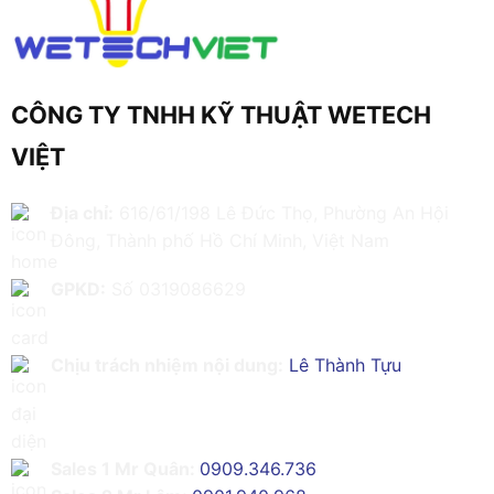
CÔNG TY TNHH KỸ THUẬT WETECH
VIỆT
Địa chỉ:
616/61/198 Lê Đức Thọ, Phường An Hội
Đông, Thành phố Hồ Chí Minh, Việt Nam
GPKD:
Số 0319086629
Chịu trách nhiệm nội dung:
Lê Thành Tựu
Sales 1 Mr Quân:
0909.346.736