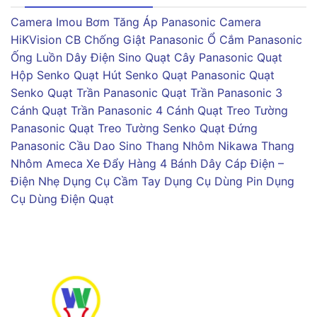
Camera Imou
Bơm Tăng Áp Panasonic
Camera
HiKVision
CB Chống Giật Panasonic
Ổ Cắm Panasonic
Ống Luồn Dây Điện Sino
Quạt Cây Panasonic
Quạt
Hộp Senko
Quạt Hút Senko
Quạt Panasonic
Quạt
Senko
Quạt Trần Panasonic
Quạt Trần Panasonic 3
Cánh
Quạt Trần Panasonic 4 Cánh
Quạt Treo Tường
Panasonic
Quạt Treo Tường Senko
Quạt Đứng
Panasonic
Cầu Dao Sino
Thang Nhôm Nikawa
Thang
Nhôm Ameca
Xe Đẩy Hàng 4 Bánh
Dây Cáp Điện –
Điện Nhẹ
Dụng Cụ Cầm Tay
Dụng Cụ Dùng Pin
Dụng
Cụ Dùng Điện
Quạt