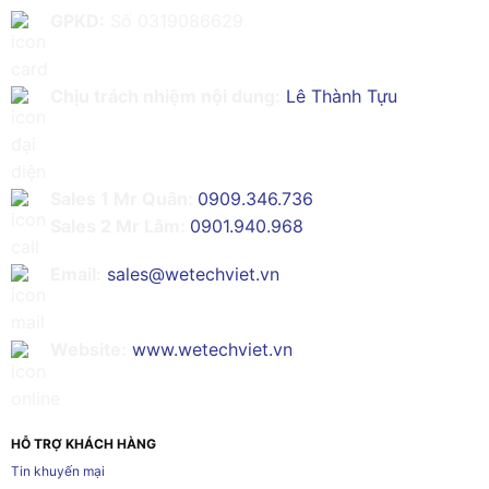
GPKD:
Số 0319086629
Chịu trách nhiệm nội dung:
Lê Thành Tựu
Sales 1 Mr Quân:
0909.346.736
Sales 2 Mr Lâm:
0901.940.968
Email:
sales@wetechviet.vn
Website:
www.wetechviet.vn
HỖ TRỢ KHÁCH HÀNG
Tin khuyến mại