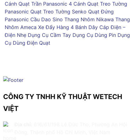
Cánh
Quạt Trần Panasonic 4 Cánh
Quạt Treo Tường
Panasonic
Quạt Treo Tường Senko
Quạt Đứng
Panasonic
Cầu Dao Sino
Thang Nhôm Nikawa
Thang
Nhôm Ameca
Xe Đẩy Hàng 4 Bánh
Dây Cáp Điện –
Điện Nhẹ
Dụng Cụ Cầm Tay
Dụng Cụ Dùng Pin
Dụng
Cụ Dùng Điện
Quạt
CÔNG TY TNHH KỸ THUẬT WETECH
VIỆT
Địa chỉ:
616/61/198 Lê Đức Thọ, Phường An Hội
Đông, Thành phố Hồ Chí Minh, Việt Nam