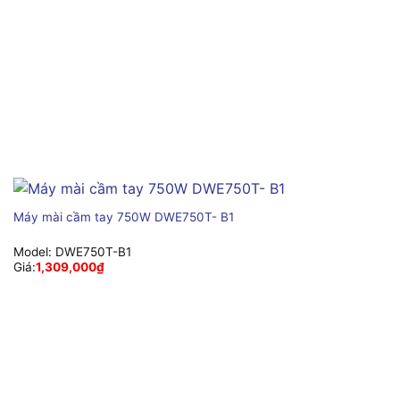
Máy mài cầm tay 750W DWE750T- B1
Model:
DWE750T-B1
Giá:
1,309,000
₫