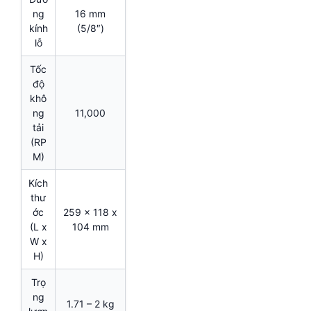
ng
16 mm
kính
(5/8″)
lỗ
Tốc
độ
khô
ng
11,000
tải
(RP
M)
Kích
thư
ớc
259 x 118 x
(L x
104 mm
W x
H)
Trọ
ng
1.71 – 2 kg