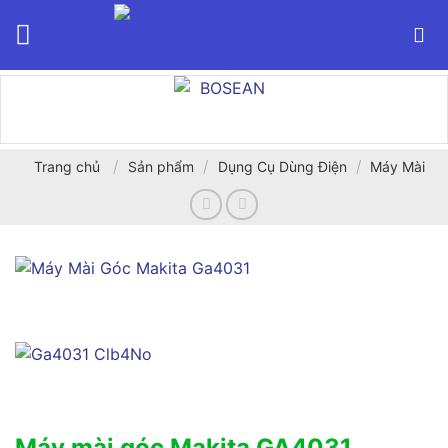
Bỏ
qua
nội
dung
/
/
/
Trang chủ
Sản phẩm
Dụng Cụ Dùng Điện
Máy Mài
Máy mài góc Makita GA4031