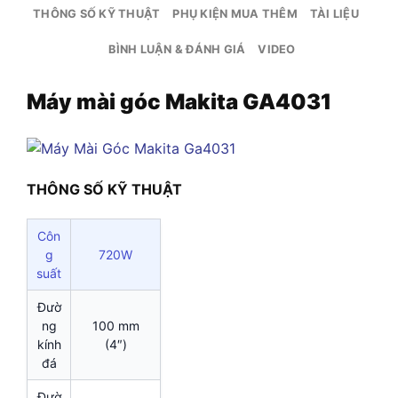
THÔNG SỐ KỸ THUẬT
PHỤ KIỆN MUA THÊM
TÀI LIỆU
BÌNH LUẬN & ĐÁNH GIÁ
VIDEO
Máy mài góc Makita GA4031
THÔNG SỐ KỸ THUẬT
Côn
g
720W
suất
Đườ
ng
100 mm
kính
(4″)
đá
Đườ