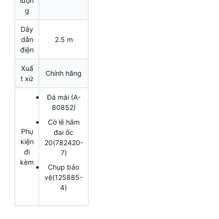
lượn
g
Dây
dẫn
2.5 m
điện
Xuấ
Chính hãng
t xứ
Đá mài (A-
80852)
Cờ lê hãm
Phụ
đai ốc
kiện
20(782420-
đi
7)
kèm
Chụp bảo
vệ(125885-
4)