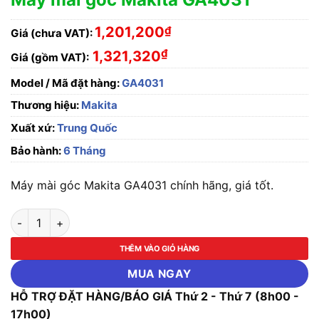
1,201,200
₫
Giá (chưa VAT):
₫
1,321,320
Giá (gồm VAT):
Model / Mã đặt hàng:
GA4031
Thương hiệu:
Makita
Xuất xứ:
Trung Quốc
Bảo hành:
6 Tháng
Máy mài góc Makita GA4031 chính hãng, giá tốt.
Máy mài góc Makita GA4031 số lượng
THÊM VÀO GIỎ HÀNG
MUA NGAY
HỖ TRỢ ĐẶT HÀNG/BÁO GIÁ Thứ 2 - Thứ 7 (8h00 -
17h00)