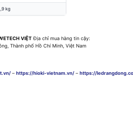
1,9 kg
WETECH VIỆT
Địa chỉ mua hàng tin cậy:
ông, Thành phố Hồ Chí Minh, Việt Nam
t.vn/
–
https://hioki-vietnam.vn/
–
https://ledrangdong.c