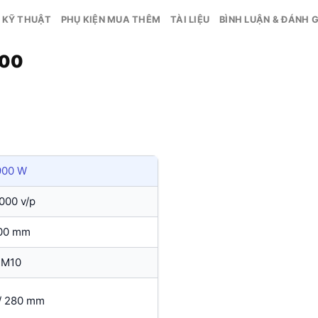
 KỸ THUẬT
PHỤ KIỆN MUA THÊM
TÀI LIỆU
BÌNH LUẬN & ĐÁNH G
100
900 W
,000 v/p
00 mm
M10
/ 280 mm