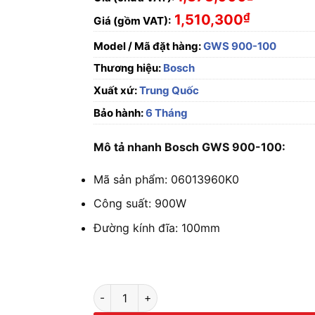
₫
1,510,300
Giá (gồm VAT):
Model / Mã đặt hàng:
GWS 900-100
Thương hiệu:
Bosch
Xuất xứ:
Trung Quốc
Bảo hành:
6 Tháng
Mô tả nhanh Bosch GWS 900-100:
Mã sản phẩm: 06013960K0
Công suất: 900W
Đường kính đĩa: 100mm
Máy mài góc Bosch GWS 900-100 số lượng