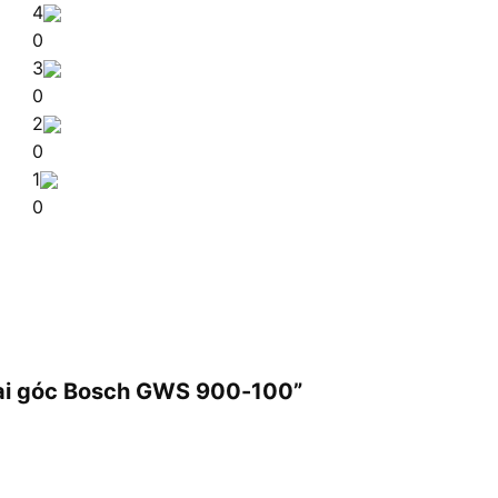
4
0
3
0
2
0
1
0
mài góc Bosch GWS 900-100”