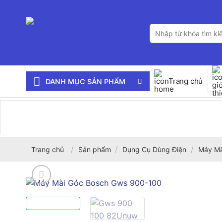
Bỏ
qua
Tìm
nội
kiếm:
dung
Trang chủ
DANH MỤC SẢN PHẨM
/
/
/
Trang chủ
Sản phẩm
Dụng Cụ Dùng Điện
Máy Mà