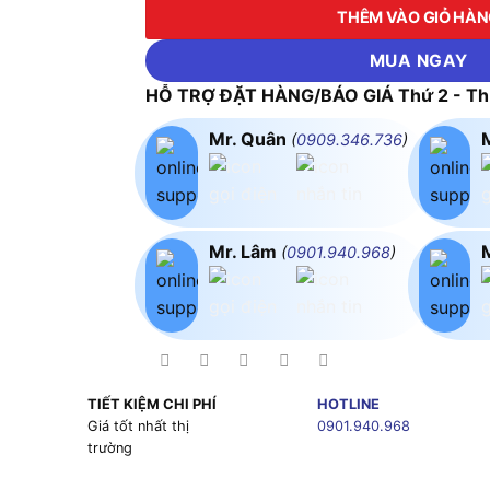
THÊM VÀO GIỎ HÀ
MUA NGAY
HỖ TRỢ ĐẶT HÀNG/BÁO GIÁ Thứ 2 - Thứ
Mr. Quân
(
0909.346.736
)
Mr. Lâm
(
0901.940.968
)
TIẾT KIỆM CHI PHÍ
HOTLINE
g
Giá tốt nhất thị
0901.940.968
trường