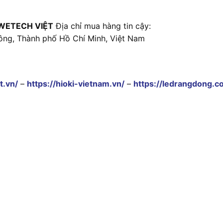
WETECH VIỆT
Địa chỉ mua hàng tin cậy:
ông, Thành phố Hồ Chí Minh, Việt Nam
t.vn/
–
https://hioki-vietnam.vn/
–
https://ledrangdong.c