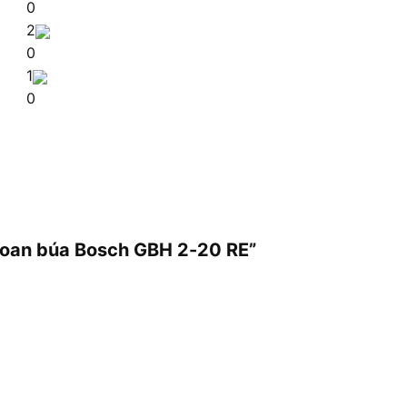
0
2
0
1
0
khoan búa Bosch GBH 2-20 RE”