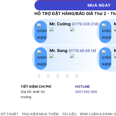
MUA NGAY
HỖ TRỢ ĐẶT HÀNG/BÁO GIÁ Thứ 2 - Thứ
Mr. Cường
(
0779.008.018
)
Mr. Song
(
0779.68.68.19
)
TIẾT KIỆM CHI PHÍ
HOTLINE
g
Giá tốt nhất thị
0901.940.968
trường
 KỸ THUẬT
PHỤ KIỆN MUA THÊM
TÀI LIỆU
BÌNH LUẬN & ĐÁNH G