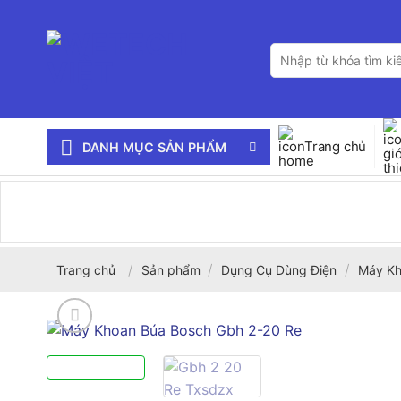
Bỏ
qua
Tìm
nội
kiếm:
dung
Trang chủ
DANH MỤC SẢN PHẨM
/
/
/
Trang chủ
Sản phẩm
Dụng Cụ Dùng Điện
Máy K