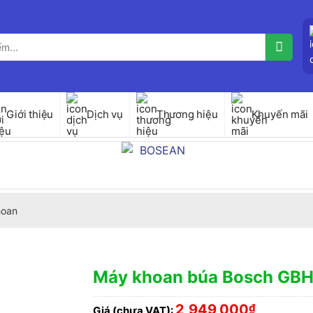
Giới thiệu
Dịch vụ
Thương hiệu
Khuyến mãi
hoan
Máy khoan búa Bosch GBH
2,949,000
₫
Giá (chưa VAT):