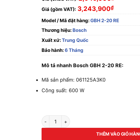
₫
3,243,900
Giá (gồm VAT):
Model / Mã đặt hàng:
GBH 2-20 RE
Thương hiệu:
Bosch
Xuất xứ:
Trung Quốc
Bảo hành:
6 Tháng
Mô tả nhanh Bosch GBH 2-20 RE:
Mã sản phẩm: 061125A3K0
Công suất: 600 W
Máy khoan búa Bosch GBH 2-20 RE số lượng
THÊM VÀO GIỎ HÀ