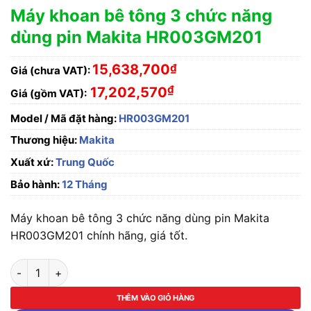
Máy khoan bê tông 3 chức năng
dùng pin Makita HR003GM201
15,638,700
₫
Giá (chưa VAT):
₫
17,202,570
Giá (gồm VAT):
Model / Mã đặt hàng:
HR003GM201
Thương hiệu:
Makita
Xuất xứ:
Trung Quốc
Bảo hành:
12 Tháng
Máy khoan bê tông 3 chức năng dùng pin Makita
HR003GM201 chính hãng, giá tốt.
Máy khoan bê tông 3 chức năng dùng pin Makita HR003GM201
THÊM VÀO GIỎ HÀNG