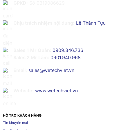
GPKD:
Số 0319086629
Chịu trách nhiệm nội dung:
Lê Thành Tựu
Sales 1 Mr Quân:
0909.346.736
Sales 2 Mr Lâm:
0901.940.968
Email:
sales@wetechviet.vn
Website:
www.wetechviet.vn
HỖ TRỢ KHÁCH HÀNG
Tin khuyến mại