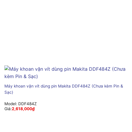
Máy khoan vặn vít dùng pin Makita DDF484Z (Chưa kèm Pin &
Sạc)
Model:
DDF484Z
Giá:
2,618,000
₫