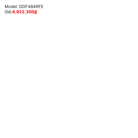
Model:
DDF484RFE
Giá:
6,922,300
₫