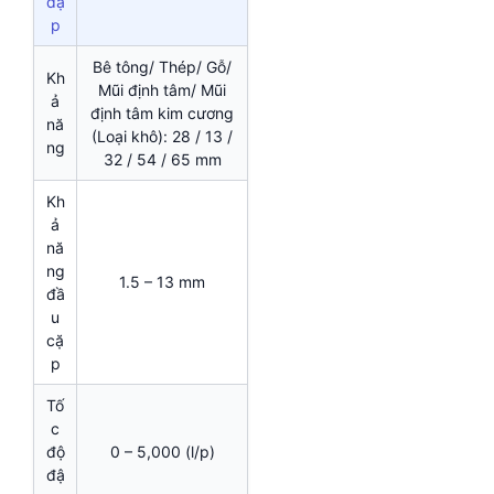
đậ
p
Bê tông/ Thép/ Gỗ/
Kh
Mũi định tâm/ Mũi
ả
định tâm kim cương
nă
(Loại khô): 28 / 13 /
ng
32 / 54 / 65 mm
Kh
ả
nă
ng
1.5 – 13 mm
đầ
u
cặ
p
Tố
c
độ
0 – 5,000 (l/p)
đậ