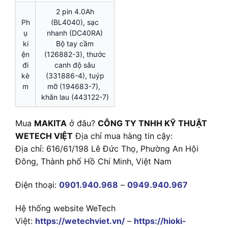
2 pin 4.0Ah
Ph
(BL4040), sạc
ụ
nhanh (DC40RA)
ki
Bộ tay cầm
ện
(126882-3), thước
đi
canh độ sâu
kè
(331886-4), tuýp
m
mỡ (194683-7),
khăn lau (443122-7)
Mua
MAKITA
ở đâu?
CÔNG TY TNHH KỸ THUẬT
WETECH VIỆT
Địa chỉ mua hàng tin cậy:
Địa chỉ: 616/61/198 Lê Đức Thọ, Phường An Hội
Đông, Thành phố Hồ Chí Minh, Việt Nam
Điện thoại:
0901.940.968
–
0949.940.967
Hệ thống website WeTech
Việt:
https://wetechviet.vn/
–
https://hioki-