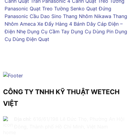
Cánh
Quạt Trần Panasonic 4 Cánh
Quạt Treo Tường
Panasonic
Quạt Treo Tường Senko
Quạt Đứng
Panasonic
Cầu Dao Sino
Thang Nhôm Nikawa
Thang
Nhôm Ameca
Xe Đẩy Hàng 4 Bánh
Dây Cáp Điện –
Điện Nhẹ
Dụng Cụ Cầm Tay
Dụng Cụ Dùng Pin
Dụng
Cụ Dùng Điện
Quạt
CÔNG TY TNHH KỸ THUẬT WETECH
VIỆT
Địa chỉ:
616/61/198 Lê Đức Thọ, Phường An Hội
Đông, Thành phố Hồ Chí Minh, Việt Nam