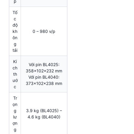
p
Tố
c
độ
kh
0 – 980 v/p
ôn
g
tải
Kí
Với pin BL4025:
ch
358x102x232 mm
th
Với pin BL4040:
ướ
373x102x238 mm
c
Tr
ọn
g
3.9 kg (BL4025) –
lư
4.6 kg (BL4040)
ợn
g