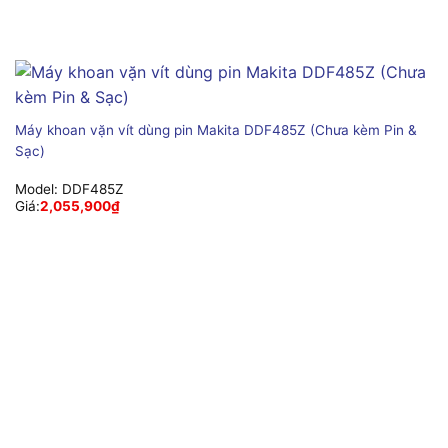
Máy khoan vặn vít dùng pin Makita DDF485Z (Chưa kèm Pin &
Sạc)
Model:
DDF485Z
Giá:
2,055,900
₫