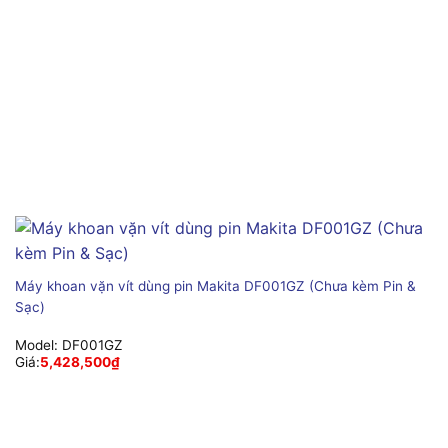
Máy khoan vặn vít dùng pin Makita DF001GZ (Chưa kèm Pin &
Sạc)
Model:
DF001GZ
Giá:
5,428,500
₫