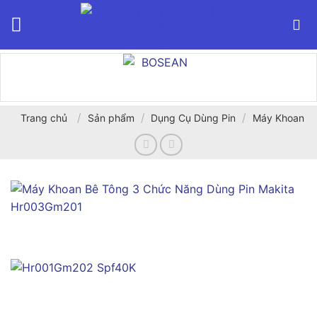
Bỏ
qua
nội
dung
/
/
/
Trang chủ
Sản phẩm
Dụng Cụ Dùng Pin
Máy Khoan