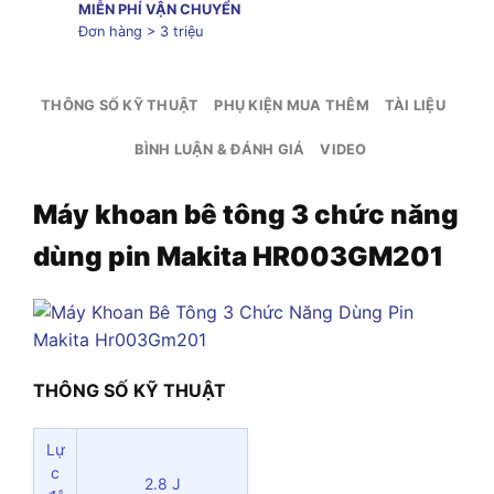
MIỄN PHÍ VẬN CHUYỂN
Đơn hàng > 3 triệu
THÔNG SỐ KỸ THUẬT
PHỤ KIỆN MUA THÊM
TÀI LIỆU
BÌNH LUẬN & ĐÁNH GIÁ
VIDEO
Máy khoan bê tông 3 chức năng
dùng pin Makita HR003GM201
THÔNG SỐ KỸ THUẬT
Lự
c
2.8 J