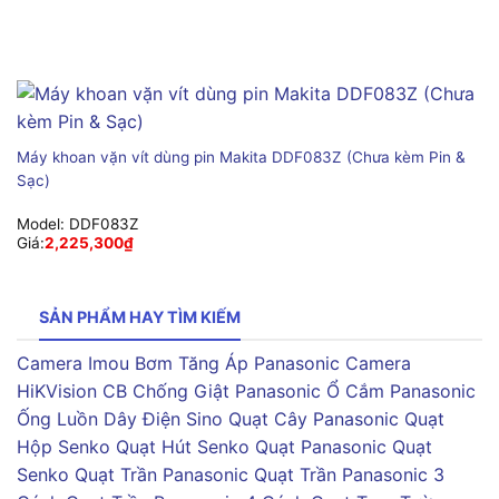
Máy khoan vặn vít dùng pin Makita DDF083Z (Chưa kèm Pin &
Sạc)
Model:
DDF083Z
Giá:
2,225,300
₫
SẢN PHẨM HAY TÌM KIẾM
Camera Imou
Bơm Tăng Áp Panasonic
Camera
HiKVision
CB Chống Giật Panasonic
Ổ Cắm Panasonic
Ống Luồn Dây Điện Sino
Quạt Cây Panasonic
Quạt
Hộp Senko
Quạt Hút Senko
Quạt Panasonic
Quạt
Senko
Quạt Trần Panasonic
Quạt Trần Panasonic 3