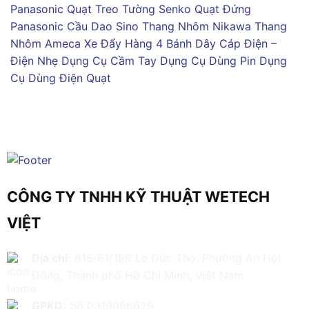
Panasonic
Quạt Treo Tường Senko
Quạt Đứng
Panasonic
Cầu Dao Sino
Thang Nhôm Nikawa
Thang
Nhôm Ameca
Xe Đẩy Hàng 4 Bánh
Dây Cáp Điện –
Điện Nhẹ
Dụng Cụ Cầm Tay
Dụng Cụ Dùng Pin
Dụng
Cụ Dùng Điện
Quạt
CÔNG TY TNHH KỸ THUẬT WETECH
VIỆT
Địa chỉ:
616/61/198 Lê Đức Thọ, Phường An Hội
Đông, Thành phố Hồ Chí Minh, Việt Nam
GPKD:
Số 0319086629