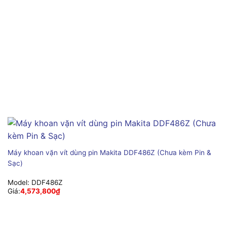
Máy khoan vặn vít dùng pin Makita DDF486Z (Chưa kèm Pin &
Sạc)
Model:
DDF486Z
Giá:
4,573,800
₫