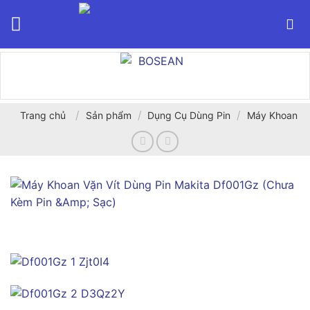
Bỏ
qua
nội
dung
/
/
/
Trang chủ
Sản phẩm
Dụng Cụ Dùng Pin
Máy Khoan