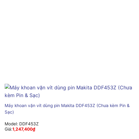
Máy khoan vặn vít dùng pin Makita DDF453Z (Chưa kèm Pin &
Sạc)
Model:
DDF453Z
Giá:
1,247,400
₫