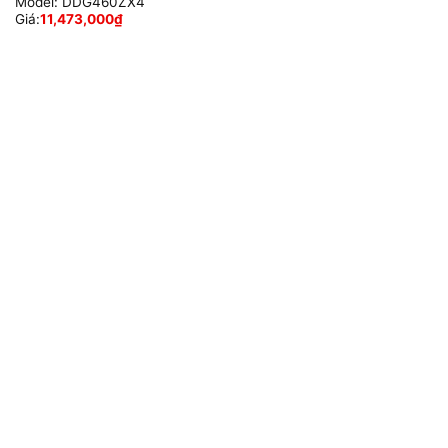
Model:
DDG460ZX4
Giá:
11,473,000
₫