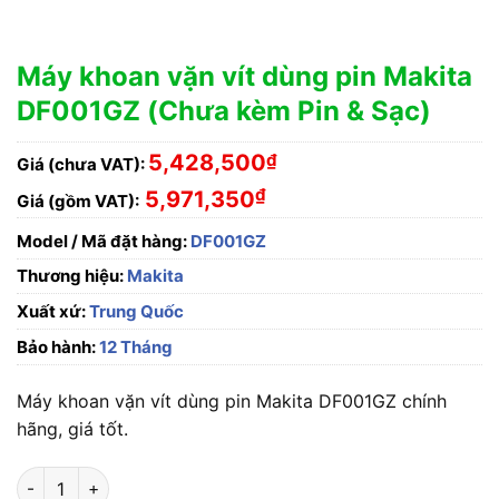
Máy khoan vặn vít dùng pin Makita
DF001GZ (Chưa kèm Pin & Sạc)
5,428,500
₫
Giá (chưa VAT):
₫
5,971,350
Giá (gồm VAT):
Model / Mã đặt hàng:
DF001GZ
Thương hiệu:
Makita
Xuất xứ:
Trung Quốc
Bảo hành:
12 Tháng
Máy khoan vặn vít dùng pin Makita DF001GZ chính
hãng, giá tốt.
Máy khoan vặn vít dùng pin Makita DF001GZ (Chưa kèm Pin & 