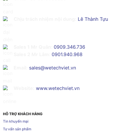
Chịu trách nhiệm nội dung:
Lê Thành Tựu
Sales 1 Mr Quân:
0909.346.736
Sales 2 Mr Lâm:
0901.940.968
Email:
sales@wetechviet.vn
Website:
www.wetechviet.vn
HỖ TRỢ KHÁCH HÀNG
Tin khuyến mại
Tư vấn sản phẩm