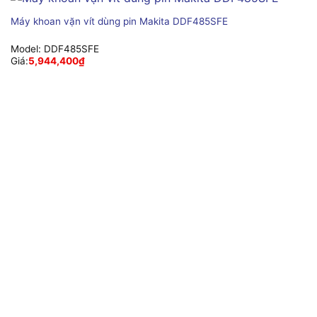
Máy khoan vặn vít dùng pin Makita DDF485SFE
Model:
DDF485SFE
Giá:
5,944,400
₫