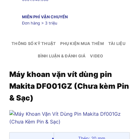
MIỄN PHÍ VẬN CHUYỂN
Đơn hàng > 3 triệu
THÔNG SỐ KỸ THUẬT
PHỤ KIỆN MUA THÊM
TÀI LIỆU
BÌNH LUẬN & ĐÁNH GIÁ
VIDEO
Máy khoan vặn vít dùng pin
Makita DF001GZ (Chưa kèm Pin
& Sạc)
Thép: 20 mm