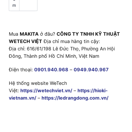
m
Mua
MAKITA
ở đâu?
CÔNG TY TNHH KỸ THUẬT
WETECH VIỆT
Địa chỉ mua hàng tin cậy:
Địa chỉ: 616/61/198 Lê Đức Thọ, Phường An Hội
Đông, Thành phố Hồ Chí Minh, Việt Nam
Điện thoại:
0901.940.968
–
0949.940.967
Hệ thống website WeTech
Việt:
https://wetechviet.vn/
–
https://hioki-
vietnam.vn/
–
https://ledrangdong.com.vn/