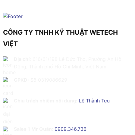
CÔNG TY TNHH KỸ THUẬT WETECH
VIỆT
Địa chỉ:
616/61/198 Lê Đức Thọ, Phường An Hội
Đông, Thành phố Hồ Chí Minh, Việt Nam
GPKD:
Số 0319086629
Chịu trách nhiệm nội dung:
Lê Thành Tựu
Sales 1 Mr Quân:
0909.346.736