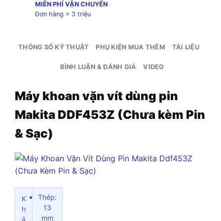
MIỄN PHÍ VẬN CHUYỂN
Đơn hàng > 3 triệu
THÔNG SỐ KỸ THUẬT
PHỤ KIỆN MUA THÊM
TÀI LIỆU
BÌNH LUẬN & ĐÁNH GIÁ
VIDEO
Máy khoan vặn vít dùng pin
Makita DDF453Z (Chưa kèm Pin
& Sạc)
Thép:
K
13
h
mm
ả