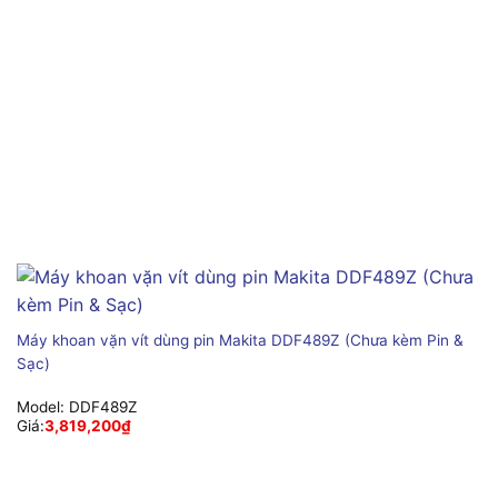
Máy khoan vặn vít dùng pin Makita DDF489Z (Chưa kèm Pin &
Sạc)
Model:
DDF489Z
Giá:
3,819,200
₫