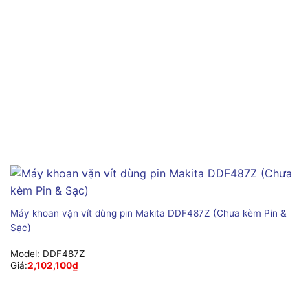
Máy khoan vặn vít dùng pin Makita DDF487Z (Chưa kèm Pin &
Sạc)
Model:
DDF487Z
Giá:
2,102,100
₫