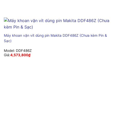
Máy khoan vặn vít dùng pin Makita DDF486Z (Chưa kèm Pin &
Sạc)
Model:
DDF486Z
Giá:
4,573,800
₫