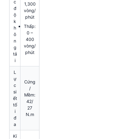
c
1,300
đ
vòng/
ộ
phút
k
Thấp:
h
0 –
ô
400
n
vòng/
g
phút
tả
i
L
ự
Cứng
c
/
si
Mềm:
ết
42/
tố
27
i
N.m
đ
a
Kí