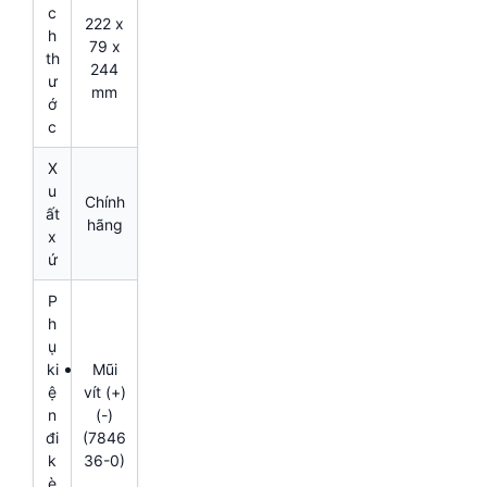
c
222 x
h
79 x
th
244
ư
mm
ớ
c
X
u
Chính
ất
hãng
x
ứ
P
h
ụ
ki
Mũi
ệ
vít (+)
n
(-)
đi
(7846
k
36-0)
è