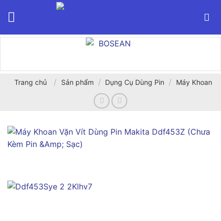
Bỏ
qua
nội
dung
/
/
/
Trang chủ
Sản phẩm
Dụng Cụ Dùng Pin
Máy Khoan