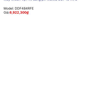
Model:
DDF484RFE
Giá:
6,922,300
₫