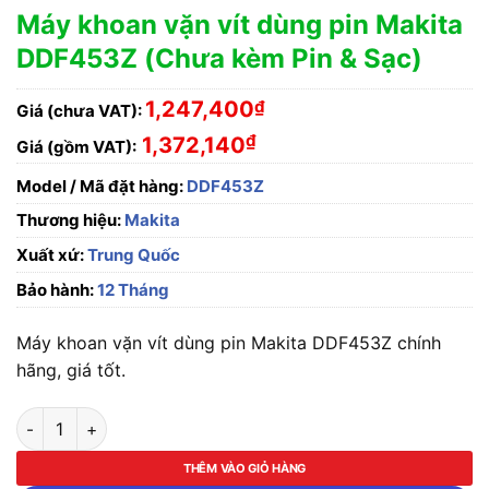
Máy khoan vặn vít dùng pin Makita
DDF453Z (Chưa kèm Pin & Sạc)
1,247,400
₫
Giá (chưa VAT):
₫
1,372,140
Giá (gồm VAT):
Model / Mã đặt hàng:
DDF453Z
Thương hiệu:
Makita
Xuất xứ:
Trung Quốc
Bảo hành:
12 Tháng
Máy khoan vặn vít dùng pin Makita DDF453Z chính
hãng, giá tốt.
Máy khoan vặn vít dùng pin Makita DDF453Z (Chưa kèm Pin & 
THÊM VÀO GIỎ HÀNG