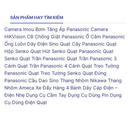
SẢN PHẨM HAY TÌM KIẾM
Camera Imou
Bơm Tăng Áp Panasonic
Camera
HiKVision
CB Chống Giật Panasonic
Ổ Cắm Panasonic
Ống Luồn Dây Điện Sino
Quạt Cây Panasonic
Quạt
Hộp Senko
Quạt Hút Senko
Quạt Panasonic
Quạt
Senko
Quạt Trần Panasonic
Quạt Trần Panasonic 3
Cánh
Quạt Trần Panasonic 4 Cánh
Quạt Treo Tường
Panasonic
Quạt Treo Tường Senko
Quạt Đứng
Panasonic
Cầu Dao Sino
Thang Nhôm Nikawa
Thang
Nhôm Ameca
Xe Đẩy Hàng 4 Bánh
Dây Cáp Điện –
Điện Nhẹ
Dụng Cụ Cầm Tay
Dụng Cụ Dùng Pin
Dụng
Cụ Dùng Điện
Quạt