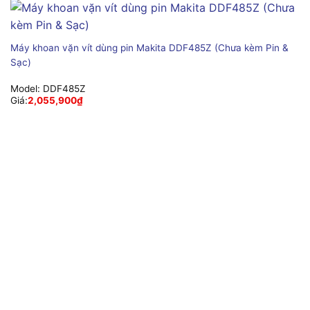
Máy khoan vặn vít dùng pin Makita DDF485Z (Chưa kèm Pin &
Sạc)
Model:
DDF485Z
Giá:
2,055,900
₫