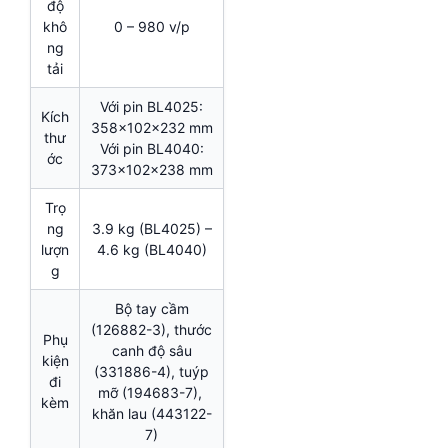
độ
khô
0 – 980 v/p
ng
tải
Với pin BL4025:
Kích
358x102x232 mm
thư
Với pin BL4040:
ớc
373x102x238 mm
Trọ
ng
3.9 kg (BL4025) –
lượn
4.6 kg (BL4040)
g
Bộ tay cầm
(126882-3), thước
Phụ
canh độ sâu
kiện
(331886-4), tuýp
đi
mỡ (194683-7),
kèm
khăn lau (443122-
7)