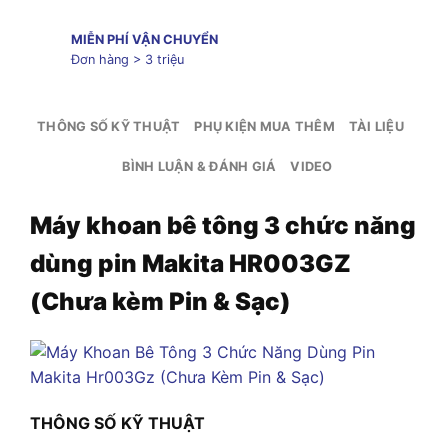
MIỄN PHÍ VẬN CHUYỂN
Đơn hàng > 3 triệu
THÔNG SỐ KỸ THUẬT
PHỤ KIỆN MUA THÊM
TÀI LIỆU
BÌNH LUẬN & ĐÁNH GIÁ
VIDEO
Máy khoan bê tông 3 chức năng
dùng pin Makita HR003GZ
(Chưa kèm Pin & Sạc)
THÔNG SỐ KỸ THUẬT