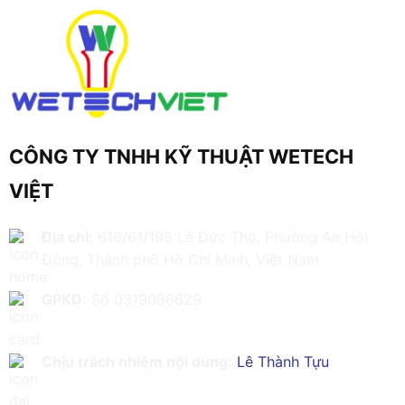
CÔNG TY TNHH KỸ THUẬT WETECH
VIỆT
Địa chỉ:
616/61/198 Lê Đức Thọ, Phường An Hội
Đông, Thành phố Hồ Chí Minh, Việt Nam
GPKD:
Số 0319086629
Chịu trách nhiệm nội dung:
Lê Thành Tựu