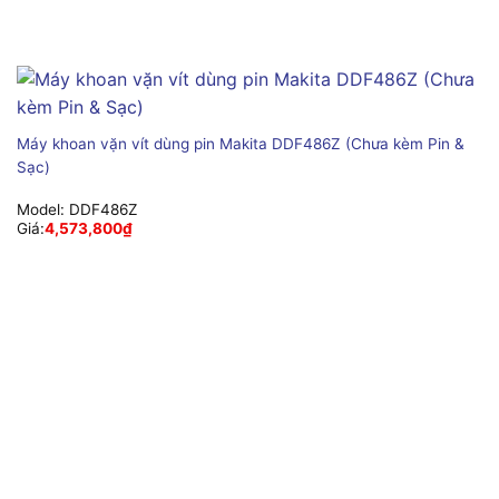
Máy khoan vặn vít dùng pin Makita DDF486Z (Chưa kèm Pin &
Sạc)
Model:
DDF486Z
Giá:
4,573,800
₫