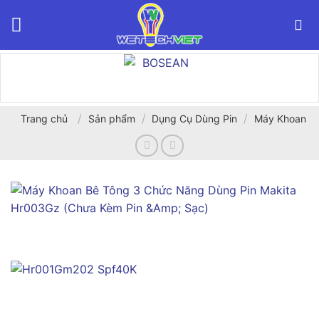
Bỏ
qua
nội
dung
/
/
/
Trang chủ
Sản phẩm
Dụng Cụ Dùng Pin
Máy Khoan