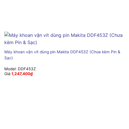
Máy khoan vặn vít dùng pin Makita DDF453Z (Chưa kèm Pin &
Sạc)
Model:
DDF453Z
Giá:
1,247,400
₫