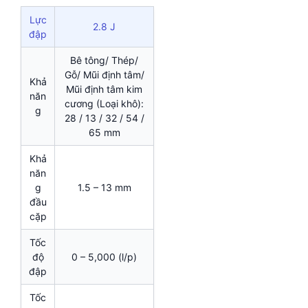
Lực
2.8 J
đập
Bê tông/ Thép/
Gỗ/ Mũi định tâm/
Khả
Mũi định tâm kim
năn
cương (Loại khô):
g
28 / 13 / 32 / 54 /
65 mm
Khả
năn
g
1.5 – 13 mm
đầu
cặp
Tốc
độ
0 – 5,000 (l/p)
đập
Tốc