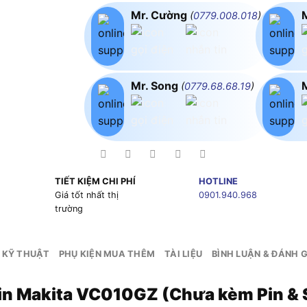
Mr. Cường
(
0779.008.018
)
Mr. Song
(
0779.68.68.19
)
TIẾT KIỆM CHI PHÍ
HOTLINE
g
Giá tốt nhất thị
0901.940.968
trường
 KỸ THUẬT
PHỤ KIỆN MUA THÊM
TÀI LIỆU
BÌNH LUẬN & ĐÁNH G
in Makita VC010GZ (Chưa kèm Pin & 