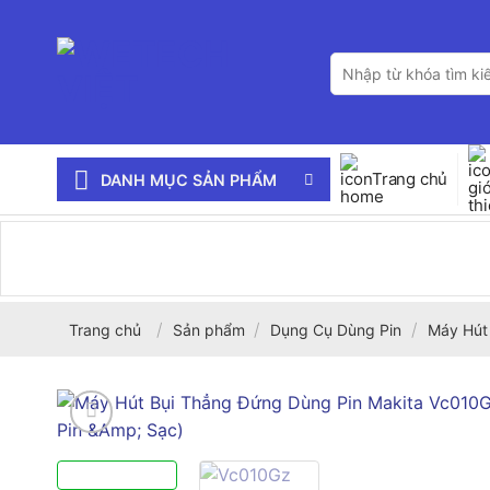
Bỏ
qua
Tìm
nội
kiếm:
dung
Trang chủ
DANH MỤC SẢN PHẨM
/
/
/
Trang chủ
Sản phẩm
Dụng Cụ Dùng Pin
Máy Hút