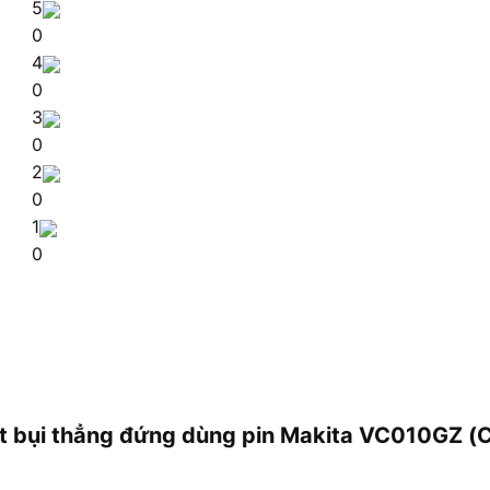
5
0
4
0
3
0
2
0
1
0
út bụi thẳng đứng dùng pin Makita VC010GZ (