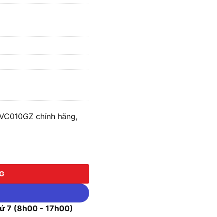
 VC010GZ chính hãng,
10GZ (Chưa kèm Pin & Sạc) số lượng
NG
 7 (8h00 - 17h00)