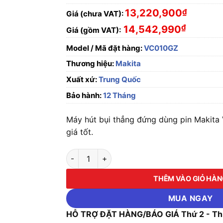
13,220,900
₫
Giá (chưa VAT):
₫
14,542,990
Giá (gồm VAT):
Model / Mã đặt hàng:
VC010GZ
Thương hiệu:
Makita
Xuất xứ:
Trung Quốc
Bảo hành:
12 Tháng
Máy hút bụi thẳng đứng dùng pin Makita
giá tốt.
Máy hút bụi thẳng đứng dùng pin Makita VC0
THÊM VÀO GIỎ HÀ
MUA NGAY
HỖ TRỢ ĐẶT HÀNG/BÁO GIÁ Thứ 2 - Thứ