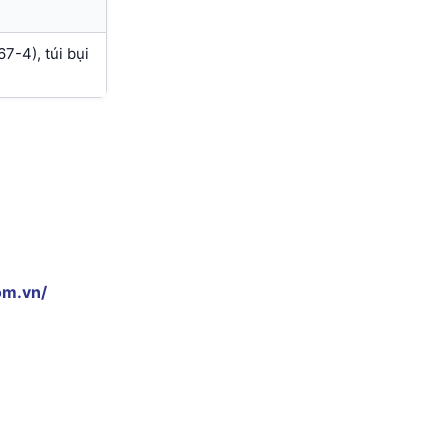
7-4), túi bụi
om.vn/