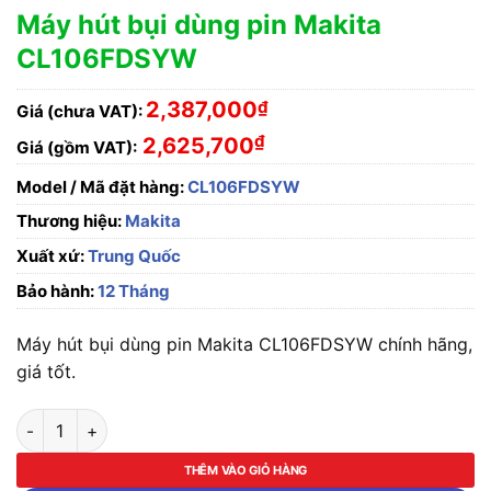
Máy hút bụi dùng pin Makita
CL106FDSYW
2,387,000
₫
Giá (chưa VAT):
₫
2,625,700
Giá (gồm VAT):
Model / Mã đặt hàng:
CL106FDSYW
Thương hiệu:
Makita
Xuất xứ:
Trung Quốc
Bảo hành:
12 Tháng
Máy hút bụi dùng pin Makita CL106FDSYW chính hãng,
giá tốt.
Máy hút bụi dùng pin Makita CL106FDSYW số lượng
THÊM VÀO GIỎ HÀNG