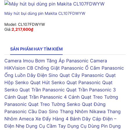
Máy hút bụi dùng pin Makita CL107FDWYW
Model:
CL107FDWYW
Giá:
2,217,600
₫
SẢN PHẨM HAY TÌM KIẾM
Camera Imou
Bơm Tăng Áp Panasonic
Camera
HiKVision
CB Chống Giật Panasonic
Ổ Cắm Panasonic
Ống Luồn Dây Điện Sino
Quạt Cây Panasonic
Quạt
Hộp Senko
Quạt Hút Senko
Quạt Panasonic
Quạt
Senko
Quạt Trần Panasonic
Quạt Trần Panasonic 3
Cánh
Quạt Trần Panasonic 4 Cánh
Quạt Treo Tường
Panasonic
Quạt Treo Tường Senko
Quạt Đứng
Panasonic
Cầu Dao Sino
Thang Nhôm Nikawa
Thang
Nhôm Ameca
Xe Đẩy Hàng 4 Bánh
Dây Cáp Điện –
Điện Nhẹ
Dụng Cụ Cầm Tay
Dụng Cụ Dùng Pin
Dụng