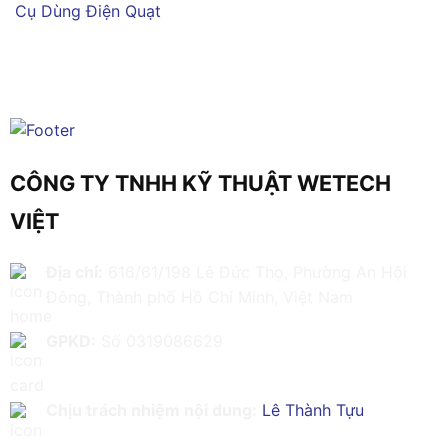
Cụ Dùng Điện
Quạt
CÔNG TY TNHH KỸ THUẬT WETECH
VIỆT
Địa chỉ:
616/61/198 Lê Đức Thọ, Phường An Hội
Đông, Thành phố Hồ Chí Minh, Việt Nam
GPKD:
Số 0319086629
Chịu trách nhiệm nội dung:
Lê Thành Tựu