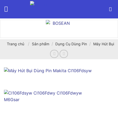
Bỏ
qua
nội
dung
/
/
/
Trang chủ
Sản phẩm
Dụng Cụ Dùng Pin
Máy Hút Bụi