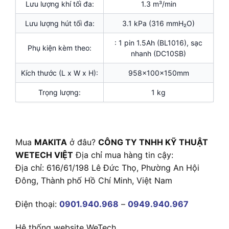
Lưu lượng khí tối đa:
1.3 m³/min
Lưu lượng hút tối đa:
3.1 kPa (316 mmH₂O)
: 1 pin 1.5Ah (BL1016), sạc
Phụ kiện kèm theo:
nhanh (DC10SB)
Kích thước (L x W x H):
958x100x150mm
Trọng lượng:
1 kg
Mua
MAKITA
ở đâu?
CÔNG TY TNHH KỸ THUẬT
WETECH VIỆT
Địa chỉ mua hàng tin cậy:
Địa chỉ: 616/61/198 Lê Đức Thọ, Phường An Hội
Đông, Thành phố Hồ Chí Minh, Việt Nam
Điện thoại:
0901.940.968
–
0949.940.967
Hệ thống website WeTech