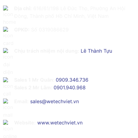
Địa chỉ:
616/61/198 Lê Đức Thọ, Phường An Hội
Đông, Thành phố Hồ Chí Minh, Việt Nam
GPKD:
Số 0319086629
Chịu trách nhiệm nội dung:
Lê Thành Tựu
Sales 1 Mr Quân:
0909.346.736
Sales 2 Mr Lâm:
0901.940.968
Email:
sales@wetechviet.vn
Website:
www.wetechviet.vn