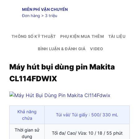
MIỄN PHÍ VẬN CHUYỂN
Đơn hàng > 3 triệu
THÔNG SỐ KỸ THUẬT
PHỤ KIỆN MUA THÊM
TÀI LIỆU
BÌNH LUẬN & ĐÁNH GIÁ
VIDEO
Máy hút bụi dùng pin Makita
CL114FDWIX
Khả năng
Túi vải/ Túi giấy : 500/ 330 mL
chứa
Thời gian sử
Tối đa/ Cao/ Vừa: 10 / 18 / 55 phút
dụng