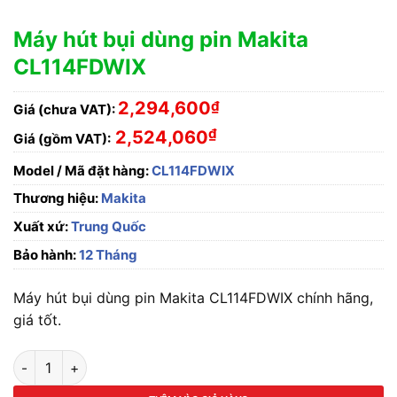
Máy hút bụi dùng pin Makita
CL114FDWIX
2,294,600
₫
Giá (chưa VAT):
₫
2,524,060
Giá (gồm VAT):
Model / Mã đặt hàng:
CL114FDWIX
Thương hiệu:
Makita
Xuất xứ:
Trung Quốc
Bảo hành:
12 Tháng
Máy hút bụi dùng pin Makita CL114FDWIX chính hãng,
giá tốt.
Máy hút bụi dùng pin Makita CL114FDWIX số lượng