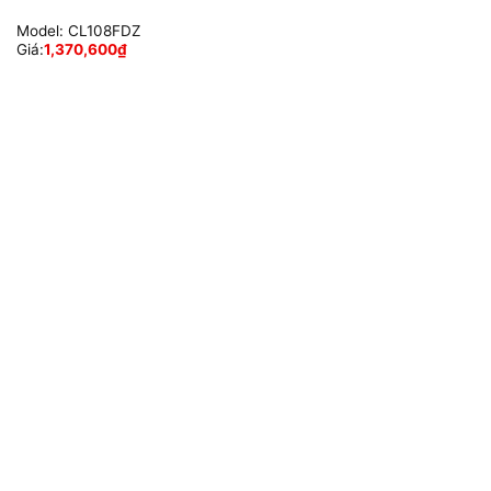
Model:
CL108FDZ
Giá:
1,370,600
₫