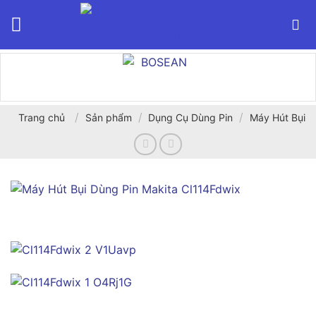
Bỏ
qua
nội
dung
/
/
/
Trang chủ
Sản phẩm
Dụng Cụ Dùng Pin
Máy Hút Bụi