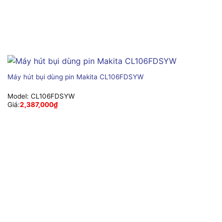
Máy hút bụi dùng pin Makita CL106FDSYW
Model:
CL106FDSYW
Giá:
2,387,000
₫