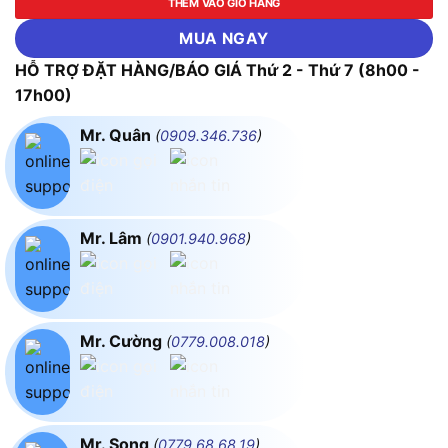
THÊM VÀO GIỎ HÀNG
MUA NGAY
HỖ TRỢ ĐẶT HÀNG/BÁO GIÁ Thứ 2 - Thứ 7 (8h00 -
17h00)
Mr. Quân
(
0909.346.736
)
Mr. Lâm
(
0901.940.968
)
Mr. Cường
(
0779.008.018
)
Mr. Song
(
0779.68.68.19
)