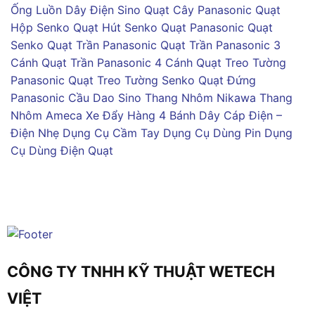
Ống Luồn Dây Điện Sino
Quạt Cây Panasonic
Quạt
Hộp Senko
Quạt Hút Senko
Quạt Panasonic
Quạt
Senko
Quạt Trần Panasonic
Quạt Trần Panasonic 3
Cánh
Quạt Trần Panasonic 4 Cánh
Quạt Treo Tường
Panasonic
Quạt Treo Tường Senko
Quạt Đứng
Panasonic
Cầu Dao Sino
Thang Nhôm Nikawa
Thang
Nhôm Ameca
Xe Đẩy Hàng 4 Bánh
Dây Cáp Điện –
Điện Nhẹ
Dụng Cụ Cầm Tay
Dụng Cụ Dùng Pin
Dụng
Cụ Dùng Điện
Quạt
CÔNG TY TNHH KỸ THUẬT WETECH
VIỆT