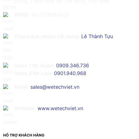
Đông, Thành phố Hồ Chí Minh, Việt Nam
GPKD:
Số 0319086629
Chịu trách nhiệm nội dung:
Lê Thành Tựu
Sales 1 Mr Quân:
0909.346.736
Sales 2 Mr Lâm:
0901.940.968
Email:
sales@wetechviet.vn
Website:
www.wetechviet.vn
HỖ TRỢ KHÁCH HÀNG