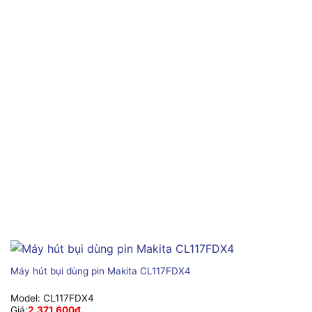
Máy hút bụi dùng pin Makita CL117FDX4
Model:
CL117FDX4
Giá:
2,371,600
₫