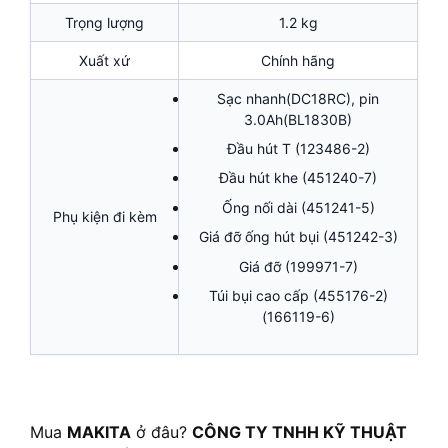
Trọng lượng
1.2 kg
Xuất xứ
Chính hãng
Sạc nhanh(DC18RC), pin
3.0Ah(BL1830B)
Đầu hút T (123486-2)
Đầu hút khe (451240-7)
Ống nối dài (451241-5)
Phụ kiện đi kèm
Giá đỡ ống hút bụi (451242-3)
Giá đỡ (199971-7)
Túi bụi cao cấp (455176-2)
(166119-6)
Mua
MAKITA
ở đâu?
CÔNG TY TNHH KỸ THUẬT