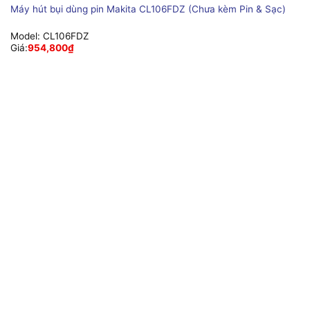
Máy hút bụi dùng pin Makita CL106FDZ (Chưa kèm Pin & Sạc)
Model:
CL106FDZ
Giá:
954,800
₫