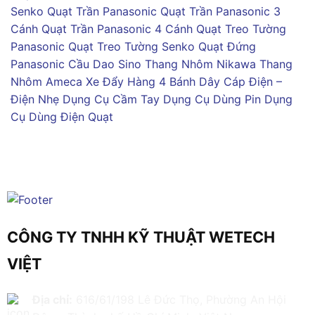
Senko
Quạt Trần Panasonic
Quạt Trần Panasonic 3
Cánh
Quạt Trần Panasonic 4 Cánh
Quạt Treo Tường
Panasonic
Quạt Treo Tường Senko
Quạt Đứng
Panasonic
Cầu Dao Sino
Thang Nhôm Nikawa
Thang
Nhôm Ameca
Xe Đẩy Hàng 4 Bánh
Dây Cáp Điện –
Điện Nhẹ
Dụng Cụ Cầm Tay
Dụng Cụ Dùng Pin
Dụng
Cụ Dùng Điện
Quạt
CÔNG TY TNHH KỸ THUẬT WETECH
VIỆT
Địa chỉ:
616/61/198 Lê Đức Thọ, Phường An Hội