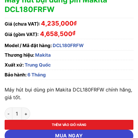
DCL180FRFW
4,235,000
₫
Giá (chưa VAT):
₫
4,658,500
Giá (gồm VAT):
Model / Mã đặt hàng:
DCL180FRFW
Thương hiệu:
Makita
Xuất xứ:
Trung Quốc
Bảo hành:
6 Tháng
Máy hút bụi dùng pin Makita DCL180FRFW chính hãng,
giá tốt.
Máy hút bụi dùng pin Makita DCL180FRFW số lượng
THÊM VÀO GIỎ HÀNG
MUA NGAY