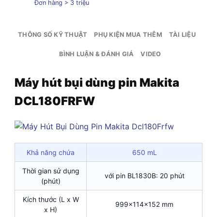
Đơn hàng > 3 triệu
THÔNG SỐ KỸ THUẬT
PHỤ KIỆN MUA THÊM
TÀI LIỆU
BÌNH LUẬN & ĐÁNH GIÁ
VIDEO
Máy hút bụi dùng pin Makita
DCL180FRFW
Khả năng chứa
650 mL
Thời gian sử dụng
với pin BL1830B: 20 phút
(phút)
Kích thước (L x W
999x114x152 mm
x H)