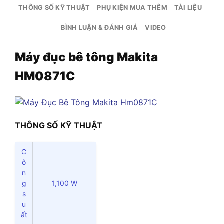
THÔNG SỐ KỸ THUẬT
PHỤ KIỆN MUA THÊM
TÀI LIỆU
BÌNH LUẬN & ĐÁNH GIÁ
VIDEO
Máy đục bê tông Makita
HM0871C
THÔNG SỐ KỸ THUẬT
C
ô
n
g
1,100 W
s
u
ất