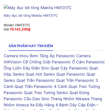
Máy đục bê tông Makita HM1317C
Model:
HM1317C
Giá:
19,142,200
₫
SẢN PHẨM HAY TÌM KIẾM
Camera Imou
Bơm Tăng Áp Panasonic
Camera
HiKVision
CB Chống Giật Panasonic
Ổ Cắm Panasonic
Ống Luồn Dây Điện Sino
Quạt Cây Panasonic
Quạt
Hộp Senko
Quạt Hút Senko
Quạt Panasonic
Quạt
Senko
Quạt Trần Panasonic
Quạt Trần Panasonic 3
Cánh
Quạt Trần Panasonic 4 Cánh
Quạt Treo Tường
Panasonic
Quạt Treo Tường Senko
Quạt Đứng
Panasonic
Cầu Dao Sino
Thang Nhôm Nikawa
Thang
Nhôm Ameca
Xe Đẩy Hàng 4 Bánh
Dây Cáp Điện –