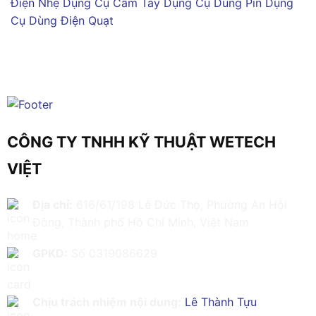
Điện Nhẹ
Dụng Cụ Cầm Tay
Dụng Cụ Dùng Pin
Dụng
Cụ Dùng Điện
Quạt
CÔNG TY TNHH KỸ THUẬT WETECH
VIỆT
Địa chỉ:
616/61/198 Lê Đức Thọ, Phường An Hội
Đông, Thành phố Hồ Chí Minh, Việt Nam
GPKD:
Số 0319086629
Chịu trách nhiệm nội dung:
Lê Thành Tựu