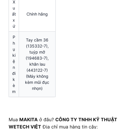
X
u
ất
Chính hãng
x
ứ
P
Tay cầm 36
h
(135332-7),
ụ
tuýp mỡ
ki
(194683-7),
ệ
khăn lau
n
(443122-7)
đi
(Máy không
k
kèm mũi đục
è
nhọn)
m
Mua
MAKITA
ở đâu?
CÔNG TY TNHH KỸ THUẬT
WETECH VIỆT
Địa chỉ mua hàng tin cậy: