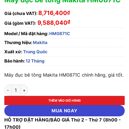
8,716,400
₫
Giá (chưa VAT):
₫
9,588,040
Giá (gồm VAT):
Model / Mã đặt hàng:
HM0871C
Thương hiệu:
Makita
Xuất xứ:
Trung Quốc
Bảo hành:
12 Tháng
Máy đục bê tông Makita HM0871C chính hãng, giá tốt.
Máy đục bê tông Makita HM0871C số lượng
THÊM VÀO GIỎ HÀNG
MUA NGAY
HỖ TRỢ ĐẶT HÀNG/BÁO GIÁ Thứ 2 - Thứ 7 (8h00 -
17h00)