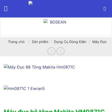
Bỏ
qua
nội
dung
/
/
/
Trang chủ
Sản phẩm
Dụng Cụ Dùng Điện
Máy Đục
Máy đục bê tông Makita HM0871C