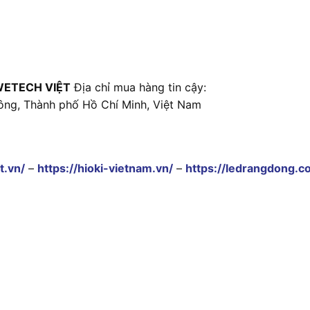
WETECH VIỆT
Địa chỉ mua hàng tin cậy:
ông, Thành phố Hồ Chí Minh, Việt Nam
t.vn/
–
https://hioki-vietnam.vn/
–
https://ledrangdong.c