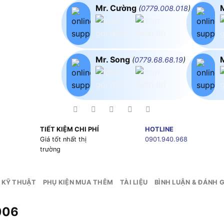
Mr. Cường
(
0779.008.018
)
Mr. Song
(
0779.68.68.19
)
TIẾT KIỆM CHI PHÍ
HOTLINE
g
Giá tốt nhất thị
0901.940.968
trường
 KỸ THUẬT
PHỤ KIỆN MUA THÊM
TÀI LIỆU
BÌNH LUẬN & ĐÁNH G
006