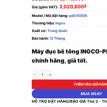
₫
3,020,600
Giá (gồm VAT):
Model / Mã đặt hàng:
pdb15006
Thương hiệu:
Ingco
Xuất xứ:
Trung Quốc
Bảo hành:
12 Tháng
Máy đục bê tông INGCO-
chính hãng, giá tốt.
Máy đục bê tông INGCO-PDB15006 số lượng
THÊM VÀO GIỎ HÀ
MUA NGAY
HỖ TRỢ ĐẶT HÀNG/BÁO GIÁ Thứ 2 - Thứ