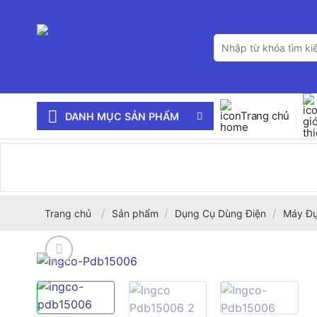
Bỏ
qua
Tìm
nội
kiếm:
dung
Trang chủ
DANH MỤC SẢN PHẨM
/
/
/
Trang chủ
Sản phẩm
Dụng Cụ Dùng Điện
Máy Đ