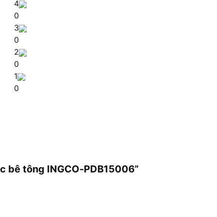
4
0
3
0
2
0
1
0
 đục bê tông INGCO-PDB15006”