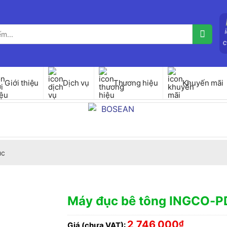
Giới thiệu
Dịch vụ
Thương hiệu
Khuyến mãi
ục
Máy đục bê tông INGCO-
2,746,000
₫
Giá (chưa VAT):