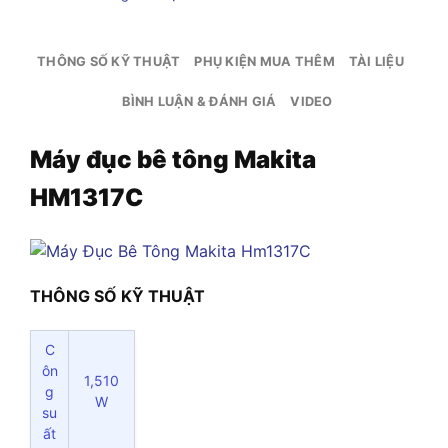
THÔNG SỐ KỸ THUẬT
PHỤ KIỆN MUA THÊM
TÀI LIỆU
BÌNH LUẬN & ĐÁNH GIÁ
VIDEO
Máy đục bê tông Makita
HM1317C
THÔNG SỐ KỸ THUẬT
C
ôn
1,510
g
W
su
ất