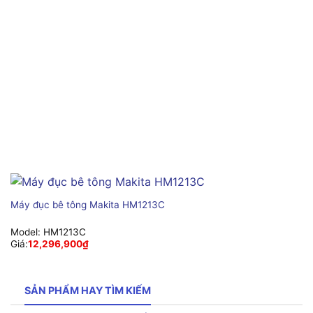
Máy đục bê tông Makita HM1213C
Model:
HM1213C
Giá:
12,296,900
₫
SẢN PHẨM HAY TÌM KIẾM