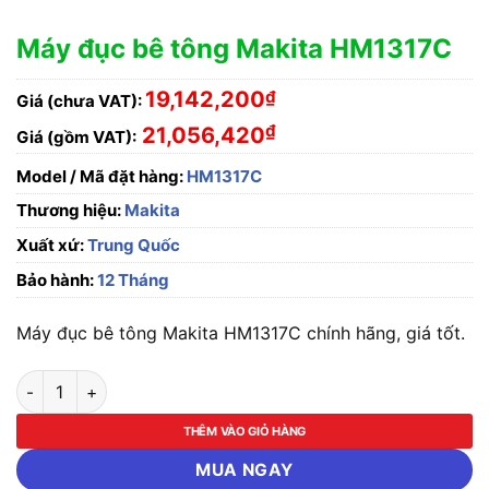
Máy đục bê tông Makita HM1317C
19,142,200
₫
Giá (chưa VAT):
₫
21,056,420
Giá (gồm VAT):
Model / Mã đặt hàng:
HM1317C
Thương hiệu:
Makita
Xuất xứ:
Trung Quốc
Bảo hành:
12 Tháng
Máy đục bê tông Makita HM1317C chính hãng, giá tốt.
Máy đục bê tông Makita HM1317C số lượng
THÊM VÀO GIỎ HÀNG
MUA NGAY