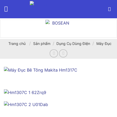
Bỏ
qua
nội
dung
/
/
/
Trang chủ
Sản phẩm
Dụng Cụ Dùng Điện
Máy Đục