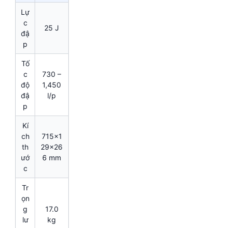
Lự
c
25 J
đậ
p
Tố
c
730 –
độ
1,450
đậ
l/p
p
Kí
ch
715x1
th
29x26
ướ
6 mm
c
Tr
ọn
g
17.0
lư
kg