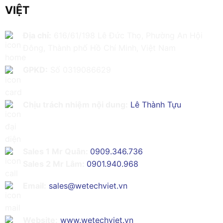
VIỆT
Địa chỉ:
616/61/198 Lê Đức Thọ, Phường An Hội
Đông, Thành phố Hồ Chí Minh, Việt Nam
GPKD:
Số 0319086629
Chịu trách nhiệm nội dung:
Lê Thành Tựu
Sales 1 Mr Quân:
0909.346.736
Sales 2 Mr Lâm:
0901.940.968
Email:
sales@wetechviet.vn
Website:
www.wetechviet.vn