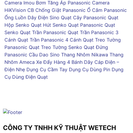
Camera Imou
Bơm Tăng Áp Panasonic
Camera
HiKVision
CB Chống Giật Panasonic
Ổ Cắm Panasonic
Ống Luồn Dây Điện Sino
Quạt Cây Panasonic
Quạt
Hộp Senko
Quạt Hút Senko
Quạt Panasonic
Quạt
Senko
Quạt Trần Panasonic
Quạt Trần Panasonic 3
Cánh
Quạt Trần Panasonic 4 Cánh
Quạt Treo Tường
Panasonic
Quạt Treo Tường Senko
Quạt Đứng
Panasonic
Cầu Dao Sino
Thang Nhôm Nikawa
Thang
Nhôm Ameca
Xe Đẩy Hàng 4 Bánh
Dây Cáp Điện –
Điện Nhẹ
Dụng Cụ Cầm Tay
Dụng Cụ Dùng Pin
Dụng
Cụ Dùng Điện
Quạt
CÔNG TY TNHH KỸ THUẬT WETECH