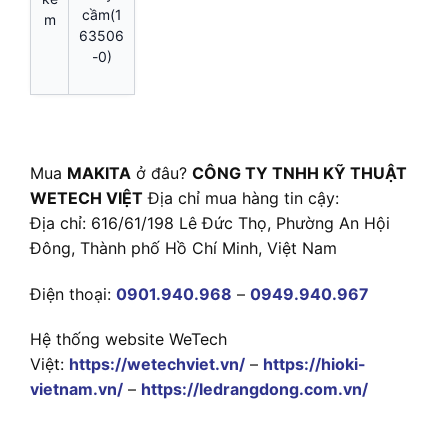
cầm(1
m
63506
-0)
Mua
MAKITA
ở đâu?
CÔNG TY TNHH KỸ THUẬT
WETECH VIỆT
Địa chỉ mua hàng tin cậy:
Địa chỉ: 616/61/198 Lê Đức Thọ, Phường An Hội
Đông, Thành phố Hồ Chí Minh, Việt Nam
Điện thoại:
0901.940.968
–
0949.940.967
Hệ thống website WeTech
Việt:
https://wetechviet.vn/
–
https://hioki-
vietnam.vn/
–
https://ledrangdong.com.vn/