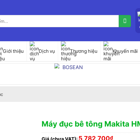
Giới thiệu
Dịch vụ
Thương hiệu
Khuyến mãi
ục
Máy đục bê tông Makita 
5,782,700
₫
Giá (chưa VAT):