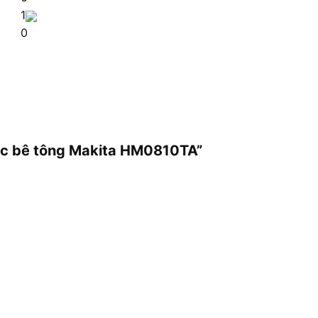
1
0
đục bê tông Makita HM0810TA”