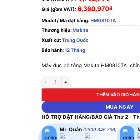
₫
6,360,970
Giá (gồm VAT):
Model / Mã đặt hàng:
HM0810TA
Thương hiệu:
Makita
Xuất xứ:
Trung Quốc
Bảo hành:
12 Tháng
Máy đục bê tông Makita HM0810TA chính 
Máy đục bê tông Makita HM0810TA số lượng
THÊM VÀO GIỎ HÀ
MUA NGAY
HỖ TRỢ ĐẶT HÀNG/BÁO GIÁ Thứ 2 - Thứ
Mr. Quân
(
0909.346.736
)