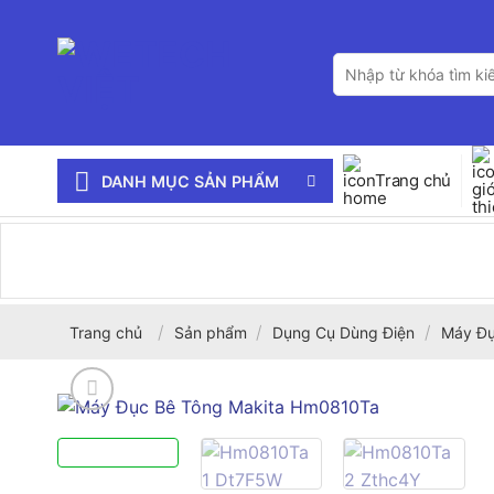
Bỏ
qua
Tìm
nội
kiếm:
dung
Trang chủ
DANH MỤC SẢN PHẨM
/
/
/
Trang chủ
Sản phẩm
Dụng Cụ Dùng Điện
Máy Đ