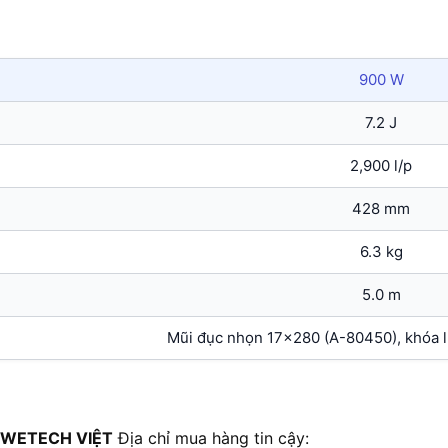
900 W
7.2 J
2,900 l/p
428 mm
6.3 kg
5.0 m
Mũi đục nhọn 17×280 (A-80450), khóa l
 WETECH VIỆT
Địa chỉ mua hàng tin cậy: