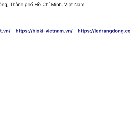
ông, Thành phố Hồ Chí Minh, Việt Nam
t.vn/
–
https://hioki-vietnam.vn/
–
https://ledrangdong.c