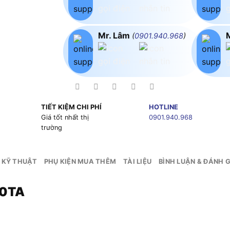
Mr. Lâm
(
0901.940.968
)
TIẾT KIỆM CHI PHÍ
HOTLINE
g
Giá tốt nhất thị
0901.940.968
trường
 KỸ THUẬT
PHỤ KIỆN MUA THÊM
TÀI LIỆU
BÌNH LUẬN & ĐÁNH G
10TA