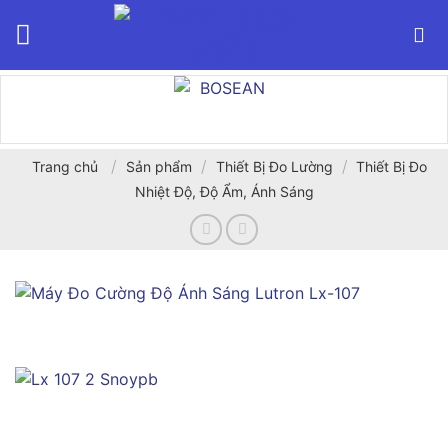
Bỏ
qua
nội
dung
/
/
/
Trang chủ
Sản phẩm
Thiết Bị Đo Lường
Thiết Bị Đo
Nhiệt Độ, Độ Ẩm, Ánh Sáng