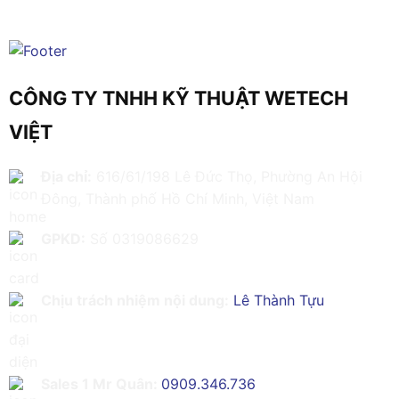
CÔNG TY TNHH KỸ THUẬT WETECH
VIỆT
Địa chỉ:
616/61/198 Lê Đức Thọ, Phường An Hội
Đông, Thành phố Hồ Chí Minh, Việt Nam
GPKD:
Số 0319086629
Chịu trách nhiệm nội dung:
Lê Thành Tựu
Sales 1 Mr Quân:
0909.346.736