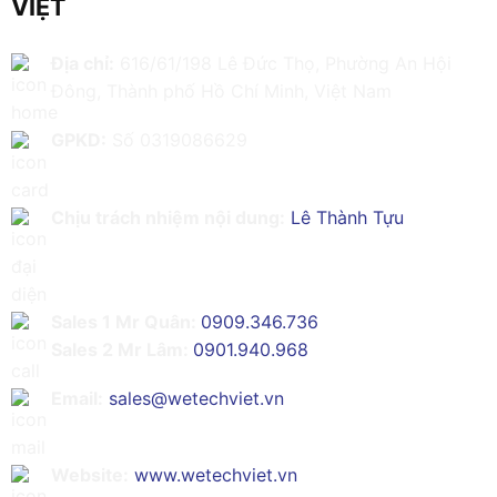
VIỆT
Địa chỉ:
616/61/198 Lê Đức Thọ, Phường An Hội
Đông, Thành phố Hồ Chí Minh, Việt Nam
GPKD:
Số 0319086629
Chịu trách nhiệm nội dung:
Lê Thành Tựu
Sales 1 Mr Quân:
0909.346.736
Sales 2 Mr Lâm:
0901.940.968
Email:
sales@wetechviet.vn
Website:
www.wetechviet.vn