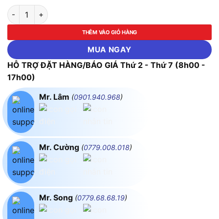
Máy Đo Nhiệt Độ, Độ Ẩm, Áp Suất Testo 635-1 số lượng
THÊM VÀO GIỎ HÀNG
MUA NGAY
HỖ TRỢ ĐẶT HÀNG/BÁO GIÁ Thứ 2 - Thứ 7 (8h00 -
17h00)
Mr. Lâm
(
0901.940.968
)
Mr. Cường
(
0779.008.018
)
Mr. Song
(
0779.68.68.19
)