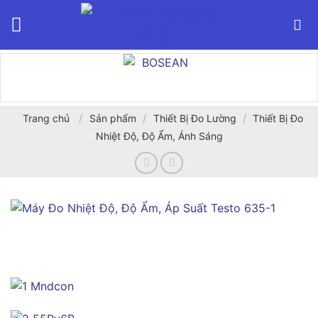
Bỏ
qua
nội
dung
/
/
/
Trang chủ
Sản phẩm
Thiết Bị Đo Lường
Thiết Bị Đo
Nhiệt Độ, Độ Ẩm, Ánh Sáng