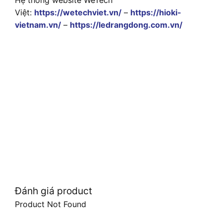
Hệ thống website WeTech
Việt:
https://wetechviet.vn/
–
https://hioki-
vietnam.vn/
–
https://ledrangdong.com.vn/
Đánh giá product
Product Not Found