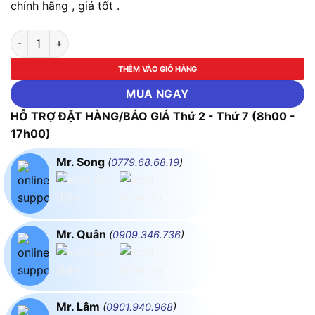
chính hãng , giá tốt .
Máy Đo Ghi Nhiệt Độ, Độ Ẩm Testo 176 H2 (4 Kênh) số lượng
THÊM VÀO GIỎ HÀNG
MUA NGAY
HỖ TRỢ ĐẶT HÀNG/BÁO GIÁ Thứ 2 - Thứ 7 (8h00 -
17h00)
Mr. Song
(
0779.68.68.19
)
Mr. Quân
(
0909.346.736
)
Mr. Lâm
(
0901.940.968
)