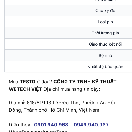
Chu kỳ đo
Loại pin
Thời lượng pin
Giao thức kết nối
Bộ nhớ
Nhiệt độ bảo quản
Mua
TESTO
ở đâu?
CÔNG TY TNHH KỸ THUẬT
WETECH VIỆT
Địa chỉ mua hàng tin cậy:
Địa chỉ: 616/61/198 Lê Đức Thọ, Phường An Hội
Đông, Thành phố Hồ Chí Minh, Việt Nam
Điện thoại:
0901.940.968
–
0949.940.967