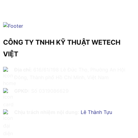
CÔNG TY TNHH KỸ THUẬT WETECH
VIỆT
Địa chỉ:
616/61/198 Lê Đức Thọ, Phường An Hội
Đông, Thành phố Hồ Chí Minh, Việt Nam
GPKD:
Số 0319086629
Chịu trách nhiệm nội dung:
Lê Thành Tựu