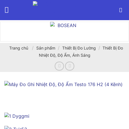
Bỏ
qua
nội
dung
/
/
/
Trang chủ
Sản phẩm
Thiết Bị Đo Lường
Thiết Bị Đo
Nhiệt Độ, Độ Ẩm, Ánh Sáng