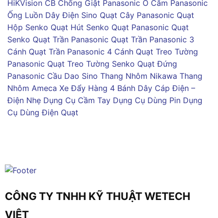
HiKVision
CB Chống Giật Panasonic
Ổ Cắm Panasonic
Ống Luồn Dây Điện Sino
Quạt Cây Panasonic
Quạt
Hộp Senko
Quạt Hút Senko
Quạt Panasonic
Quạt
Senko
Quạt Trần Panasonic
Quạt Trần Panasonic 3
Cánh
Quạt Trần Panasonic 4 Cánh
Quạt Treo Tường
Panasonic
Quạt Treo Tường Senko
Quạt Đứng
Panasonic
Cầu Dao Sino
Thang Nhôm Nikawa
Thang
Nhôm Ameca
Xe Đẩy Hàng 4 Bánh
Dây Cáp Điện –
Điện Nhẹ
Dụng Cụ Cầm Tay
Dụng Cụ Dùng Pin
Dụng
Cụ Dùng Điện
Quạt
CÔNG TY TNHH KỸ THUẬT WETECH
VIỆT