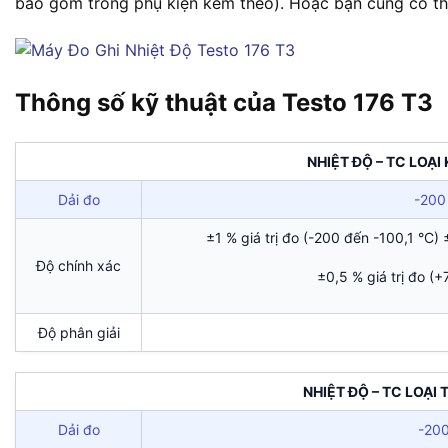
bao gồm trong phụ kiện kèm theo). Hoặc bạn cũng có thể 
Thông số kỹ thuật của Testo 176 T3
NHIỆT ĐỘ – TC LOẠI 
Dải đo
-200
±1 % giá trị đo (-200 đến -100,1 °C)
Độ chính xác
±0,5 % giá trị đo (
Độ phân giải
NHIỆT ĐỘ – TC LOẠI 
Dải đo
-200