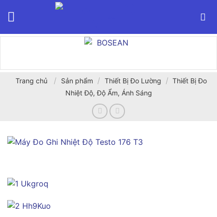
Bỏ
qua
nội
dung
/
/
/
Trang chủ
Sản phẩm
Thiết Bị Đo Lường
Thiết Bị Đo
Nhiệt Độ, Độ Ẩm, Ánh Sáng