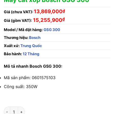
13,869,000
₫
Giá (chưa VAT):
₫
15,255,900
Giá (gồm VAT):
Model / Mã đặt hàng:
GSG 300
Thương hiệu:
Bosch
Xuất xứ:
Trung Quốc
Bảo hành:
12 Tháng
Mô tả nhanh Bosch GSG 300:
Mã sản phẩm: 0601575103
Công suất: 350W
Máy cắt xốp Bosch GSG 300 số lượng