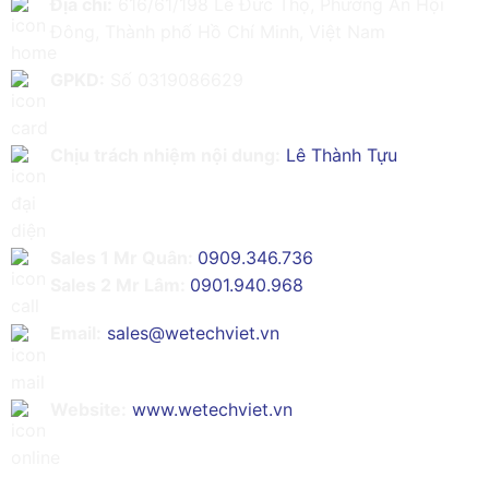
Địa chỉ:
616/61/198 Lê Đức Thọ, Phường An Hội
Đông, Thành phố Hồ Chí Minh, Việt Nam
GPKD:
Số 0319086629
Chịu trách nhiệm nội dung:
Lê Thành Tựu
Sales 1 Mr Quân:
0909.346.736
Sales 2 Mr Lâm:
0901.940.968
Email:
sales@wetechviet.vn
Website:
www.wetechviet.vn