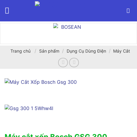
Bỏ
qua
nội
dung
/
/
/
Trang chủ
Sản phẩm
Dụng Cụ Dùng Điện
Máy Cắt
Máy cắt xốp Bosch GSG 300