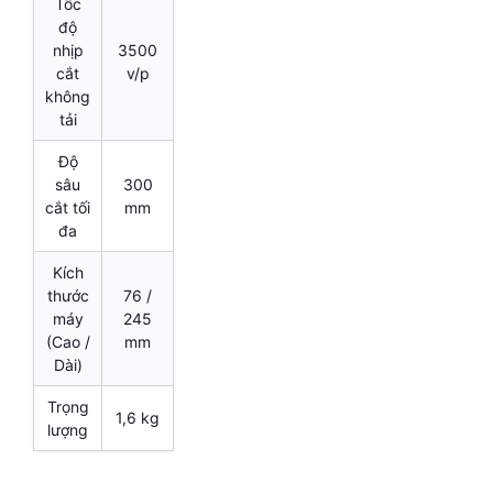
Tốc
độ
nhịp
3500
cắt
v/p
không
tải
Độ
sâu
300
cắt tối
mm
đa
Kích
thước
76 /
máy
245
(Cao /
mm
Dài)
Trọng
1,6 kg
lượng