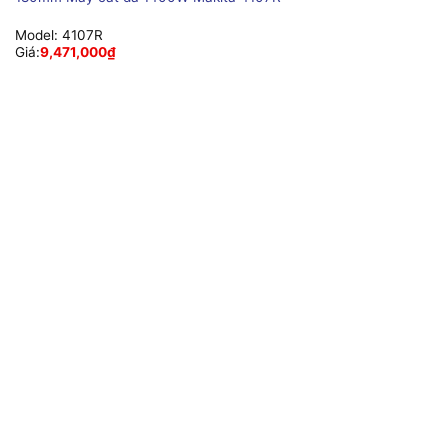
Model:
4107R
Giá:
9,471,000
₫