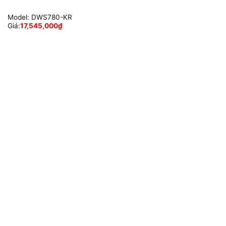
Model:
DWS780-KR
Giá:
17,545,000
₫