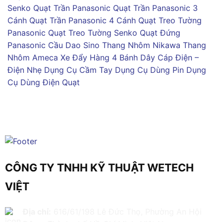
Senko
Quạt Trần Panasonic
Quạt Trần Panasonic 3
Cánh
Quạt Trần Panasonic 4 Cánh
Quạt Treo Tường
Panasonic
Quạt Treo Tường Senko
Quạt Đứng
Panasonic
Cầu Dao Sino
Thang Nhôm Nikawa
Thang
Nhôm Ameca
Xe Đẩy Hàng 4 Bánh
Dây Cáp Điện –
Điện Nhẹ
Dụng Cụ Cầm Tay
Dụng Cụ Dùng Pin
Dụng
Cụ Dùng Điện
Quạt
CÔNG TY TNHH KỸ THUẬT WETECH
VIỆT
Địa chỉ:
616/61/198 Lê Đức Thọ, Phường An Hội