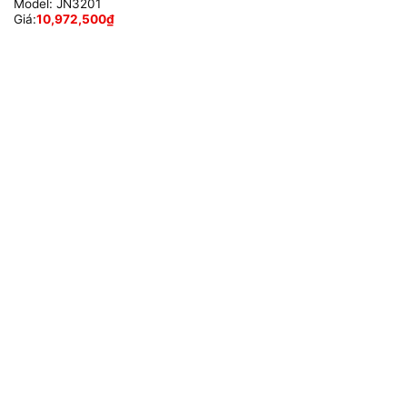
Model:
JN3201
Giá:
10,972,500
₫