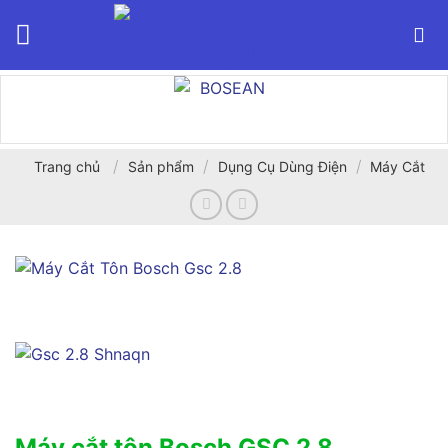
Bỏ
qua
nội
dung
/
/
/
Trang chủ
Sản phẩm
Dụng Cụ Dùng Điện
Máy Cắt
Máy cắt tôn Bosch GSC 2.8