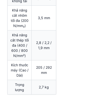
không tải
Khả năng
cắt nhôm
3,5 mm
tối đa (200
N/mm₂)
Khả năng
cắt thép tối
2,8 / 2,2 /
đa (400 /
1,9 mm
600 / 800
N/mm²)
Kích thước
205 / 292
máy (Cao /
mm
Dài)
Trọng
2,7 kg
lượng