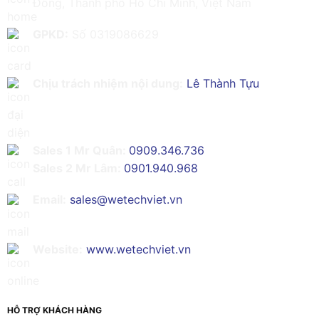
Đông, Thành phố Hồ Chí Minh, Việt Nam
GPKD:
Số 0319086629
Chịu trách nhiệm nội dung:
Lê Thành Tựu
Sales 1 Mr Quân:
0909.346.736
Sales 2 Mr Lâm:
0901.940.968
Email:
sales@wetechviet.vn
Website:
www.wetechviet.vn
HỖ TRỢ KHÁCH HÀNG