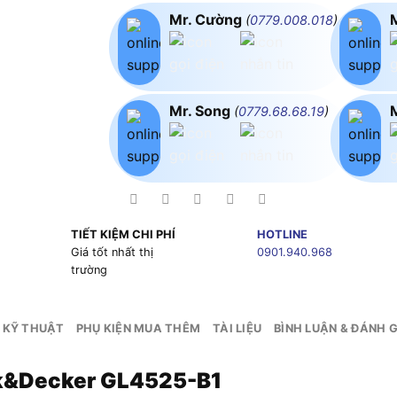
Mr. Cường
(
0779.008.018
)
Mr. Song
(
0779.68.68.19
)
TIẾT KIỆM CHI PHÍ
HOTLINE
g
Giá tốt nhất thị
0901.940.968
trường
 KỸ THUẬT
PHỤ KIỆN MUA THÊM
TÀI LIỆU
BÌNH LUẬN & ĐÁNH G
ck&Decker GL4525-B1