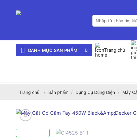
Bỏ
qua
Tìm
nội
kiếm:
dung
Trang chủ
DANH MỤC SẢN PHẨM
/
/
/
Trang chủ
Sản phẩm
Dụng Cụ Dùng Điện
Máy Cắ