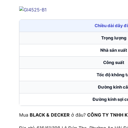
Chiều dài dây đ
Trọng lượng
Nhà sản xuất
Công suất
Tốc độ không t
Đường kính cắ
Đường kính sợi 
Mua
BLACK
&
DECKER
ở đâu?
CÔNG TY TNHH K
Địa chỉ: 616/61/198 Lê Đức Thọ, Phường An Hội Đ