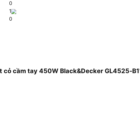
0
1
0
cắt cỏ cầm tay 450W Black&Decker GL4525-B1