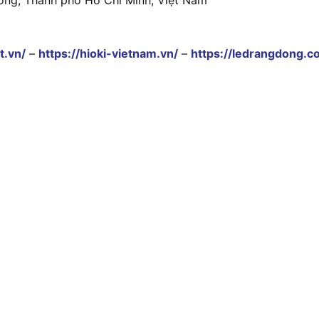
t.vn/
–
https://hioki-vietnam.vn/
–
https://ledrangdong.c