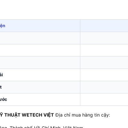
iện
ải
t
cước
Ỹ THUẬT WETECH VIỆT
Địa chỉ mua hàng tin cậy:
ông, Thành phố Hồ Chí Minh, Việt Nam