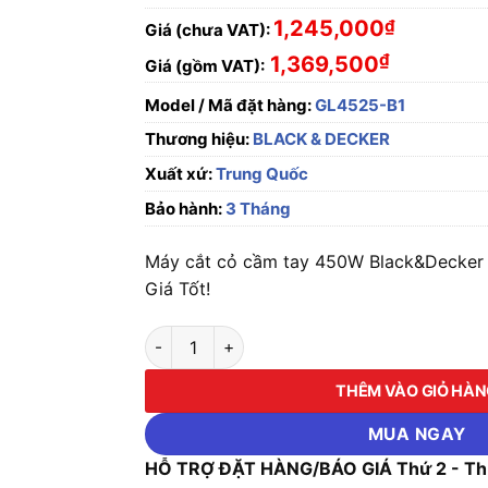
1,245,000
₫
Giá (chưa VAT):
₫
1,369,500
Giá (gồm VAT):
Model / Mã đặt hàng:
GL4525-B1
Thương hiệu:
BLACK & DECKER
Xuất xứ:
Trung Quốc
Bảo hành:
3 Tháng
Máy cắt cỏ cầm tay 450W Black&Decker
Giá Tốt!
Máy cắt cỏ cầm tay 450W Black&Decker GL4
THÊM VÀO GIỎ HÀ
MUA NGAY
HỖ TRỢ ĐẶT HÀNG/BÁO GIÁ Thứ 2 - Thứ