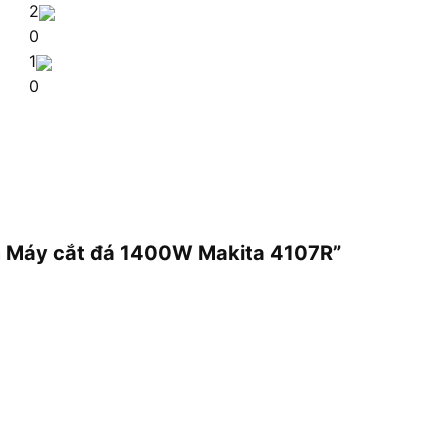
2
0
1
0
mm Máy cắt đá 1400W Makita 4107R”