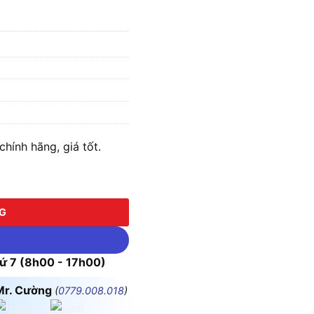
ính hãng, giá tốt.
ượng
NG
 7 (8h00 - 17h00)
Mr. Cường
(
0779.008.018
)