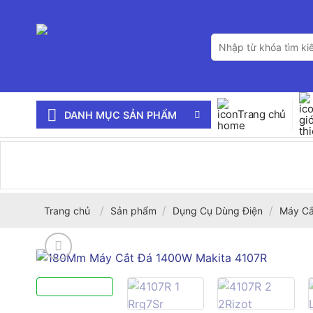
Bỏ
qua
Tìm
nội
kiếm:
dung
Trang chủ
DANH MỤC SẢN PHẨM
/
/
/
Trang chủ
Sản phẩm
Dụng Cụ Dùng Điện
Máy Cắ