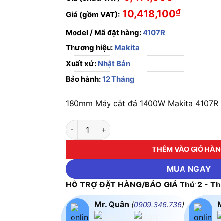
₫
10,418,100
Giá (gồm VAT):
Model / Mã đặt hàng:
4107R
Thương hiệu:
Makita
Xuất xứ:
Nhật Bản
Bảo hành:
12 Tháng
180mm Máy cắt đá 1400W Makita 4107R ch
180mm Máy cắt đá 1400W Makita 4107R số l
THÊM VÀO GIỎ HÀ
MUA NGAY
HỖ TRỢ ĐẶT HÀNG/BÁO GIÁ Thứ 2 - Thứ
Mr. Quân
(
0909.346.736
)