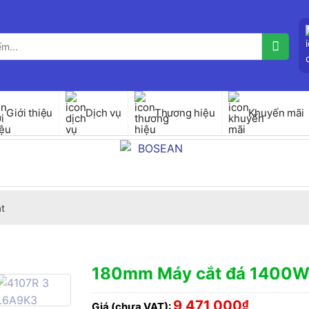
Giới thiệu
Dịch vụ
Thương hiệu
Khuyến mãi
t
180mm Máy cắt đá 1400W
9,471,000
₫
Giá (chưa VAT):