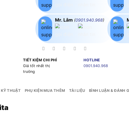
Mr. Lâm
(
0901.940.968
)
TIẾT KIỆM CHI PHÍ
HOTLINE
g
Giá tốt nhất thị
0901.940.968
trường
 KỸ THUẬT
PHỤ KIỆN MUA THÊM
TÀI LIỆU
BÌNH LUẬN & ĐÁNH G
ita