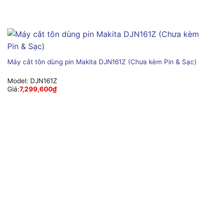
Máy cắt tôn dùng pin Makita DJN161Z (Chưa kèm Pin & Sạc)
Model:
DJN161Z
Giá:
7,299,600
₫