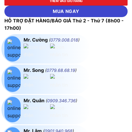
THÊM VÀO GIỎ HÀNG
MUA NGAY
HỖ TRỢ ĐẶT HÀNG/BÁO GIÁ Thứ 2 - Thứ 7 (8h00 -
17h00)
Mr. Cường
(
0779.008.018
)
Mr. Song
(
0779.68.68.19
)
Mr. Quân
(
0909.346.736
)
Mr. Lâm
(
0901.940.968
)