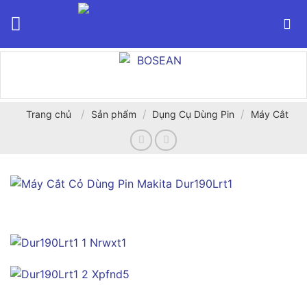
Bỏ
qua
nội
dung
/
/
/
Trang chủ
Sản phẩm
Dụng Cụ Dùng Pin
Máy Cắt