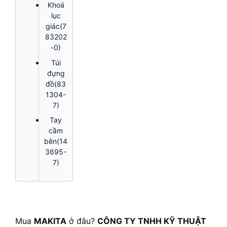
Khoá
lục
giác(7
83202
-0)
Túi
đựng
đồ(83
1304-
7)
Tay
cầm
bên(14
3695-
7)
Mua
MAKITA
ở đâu?
CÔNG TY TNHH KỸ THUẬT