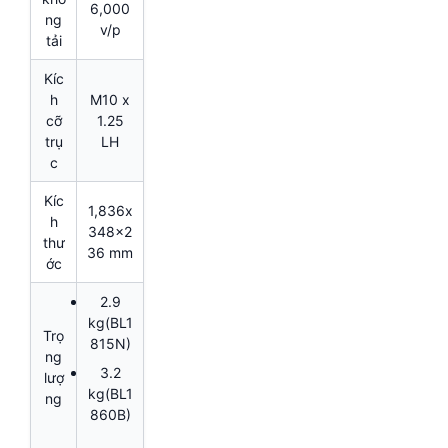
6,000
ng
v/p
tải
Kíc
h
M10 x
cỡ
1.25
trụ
LH
c
Kíc
1,836x
h
348x2
thư
36 mm
ớc
2.9
kg(BL1
Trọ
815N)
ng
3.2
lượ
kg(BL1
ng
860B)