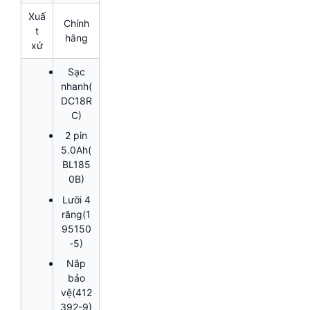
Xuấ
Chính
t
hãng
xứ
Sạc
nhanh(
DC18R
C)
2 pin
5.0Ah(
BL185
0B)
Lưỡi 4
răng(1
95150
-5)
Nắp
bảo
vệ(412
392-9)