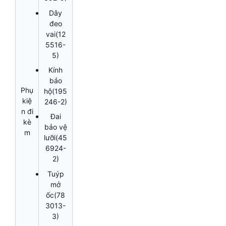
Dây
đeo
vai(12
5516-
5)
Kính
bảo
Phụ
hộ(195
kiệ
246-2)
n đi
Đai
kè
bảo vệ
m
lưỡi(45
6924-
2)
Tuýp
mở
ốc(78
3013-
3)