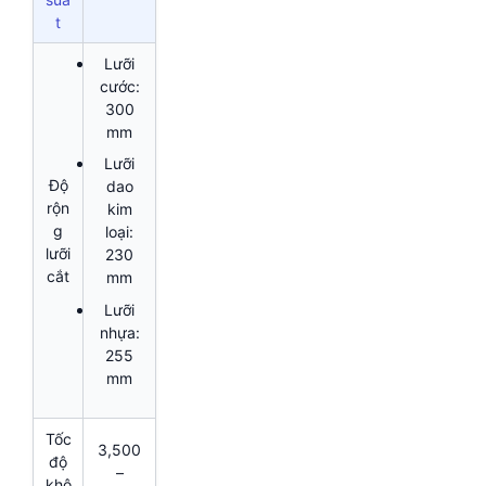
t
Lưỡi
cước:
300
mm
Lưỡi
Độ
dao
rộn
kim
g
loại:
lưỡi
230
cắt
mm
Lưỡi
nhựa:
255
mm
Tốc
3,500
độ
–
khô