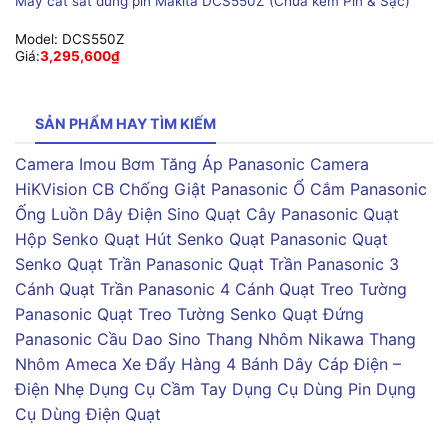
Máy cắt sắt dùng pin Makita DCS550Z (Chưa kèm Pin & Sạc)
Model:
DCS550Z
Giá:
3,295,600
₫
SẢN PHẨM HAY TÌM KIẾM
Camera Imou
Bơm Tăng Áp Panasonic
Camera
HiKVision
CB Chống Giật Panasonic
Ổ Cắm Panasonic
Ống Luồn Dây Điện Sino
Quạt Cây Panasonic
Quạt
Hộp Senko
Quạt Hút Senko
Quạt Panasonic
Quạt
Senko
Quạt Trần Panasonic
Quạt Trần Panasonic 3
Cánh
Quạt Trần Panasonic 4 Cánh
Quạt Treo Tường
Panasonic
Quạt Treo Tường Senko
Quạt Đứng
Panasonic
Cầu Dao Sino
Thang Nhôm Nikawa
Thang
Nhôm Ameca
Xe Đẩy Hàng 4 Bánh
Dây Cáp Điện –
Điện Nhẹ
Dụng Cụ Cầm Tay
Dụng Cụ Dùng Pin
Dụng
Cụ Dùng Điện
Quạt