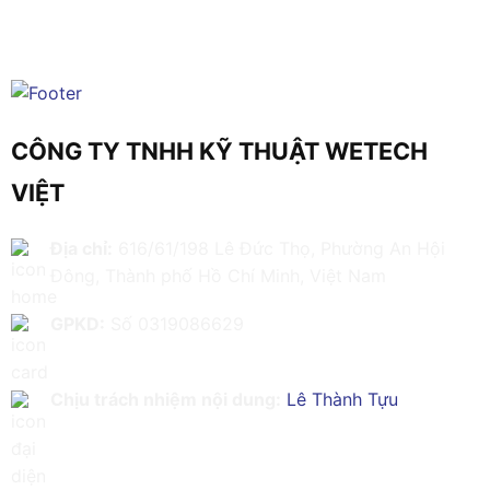
CÔNG TY TNHH KỸ THUẬT WETECH
VIỆT
Địa chỉ:
616/61/198 Lê Đức Thọ, Phường An Hội
Đông, Thành phố Hồ Chí Minh, Việt Nam
GPKD:
Số 0319086629
Chịu trách nhiệm nội dung:
Lê Thành Tựu