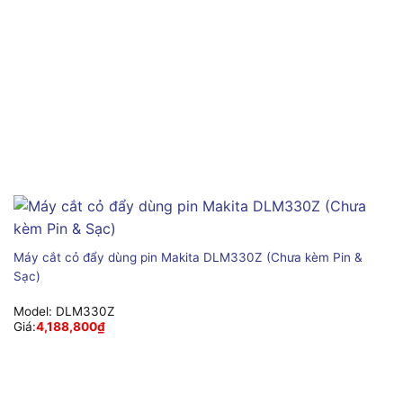
Máy cắt cỏ đẩy dùng pin Makita DLM330Z (Chưa kèm Pin &
Sạc)
Model:
DLM330Z
Giá:
4,188,800
₫