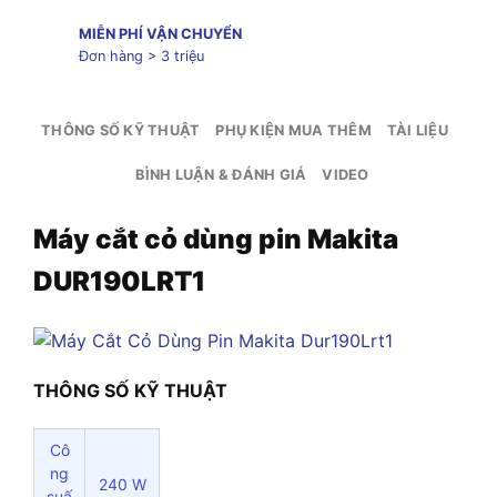
MIỄN PHÍ VẬN CHUYỂN
Đơn hàng > 3 triệu
THÔNG SỐ KỸ THUẬT
PHỤ KIỆN MUA THÊM
TÀI LIỆU
BÌNH LUẬN & ĐÁNH GIÁ
VIDEO
Máy cắt cỏ dùng pin Makita
DUR190LRT1
THÔNG SỐ KỸ THUẬT
Cô
ng
240 W
suấ