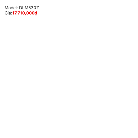
Model:
DLM530Z
Giá:
17,710,000
₫