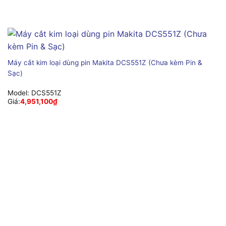
Máy cắt kim loại dùng pin Makita DCS551Z (Chưa kèm Pin &
Sạc)
Model:
DCS551Z
Giá:
4,951,100
₫