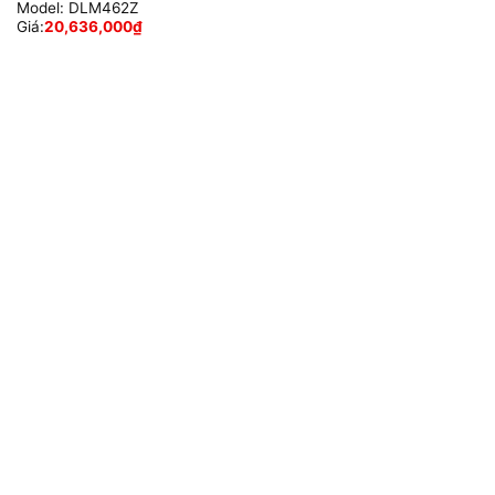
Model:
DLM462Z
Giá:
20,636,000
₫