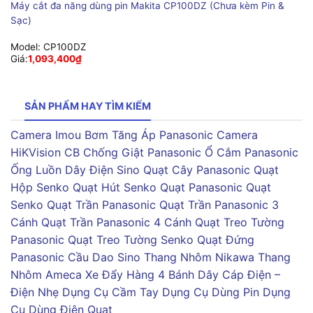
Máy cắt đa năng dùng pin Makita CP100DZ (Chưa kèm Pin &
Sạc)
Model:
CP100DZ
Giá:
1,093,400
₫
SẢN PHẨM HAY TÌM KIẾM
Camera Imou
Bơm Tăng Áp Panasonic
Camera
HiKVision
CB Chống Giật Panasonic
Ổ Cắm Panasonic
Ống Luồn Dây Điện Sino
Quạt Cây Panasonic
Quạt
Hộp Senko
Quạt Hút Senko
Quạt Panasonic
Quạt
Senko
Quạt Trần Panasonic
Quạt Trần Panasonic 3
Cánh
Quạt Trần Panasonic 4 Cánh
Quạt Treo Tường
Panasonic
Quạt Treo Tường Senko
Quạt Đứng
Panasonic
Cầu Dao Sino
Thang Nhôm Nikawa
Thang
Nhôm Ameca
Xe Đẩy Hàng 4 Bánh
Dây Cáp Điện –
Điện Nhẹ
Dụng Cụ Cầm Tay
Dụng Cụ Dùng Pin
Dụng
Cụ Dùng Điện
Quạt