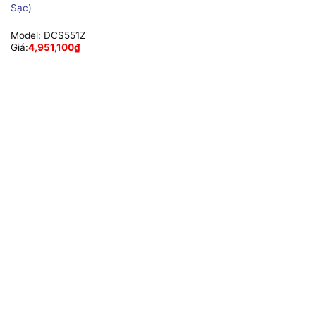
Sạc)
Model:
DCS551Z
Giá:
4,951,100
₫