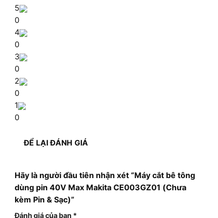
5
0
4
0
3
0
2
0
1
0
ĐỂ LẠI ĐÁNH GIÁ
Hãy là người đầu tiên nhận xét “Máy cắt bê tông
dùng pin 40V Max Makita CE003GZ01 (Chưa
kèm Pin & Sạc)”
Đánh giá của bạn
*