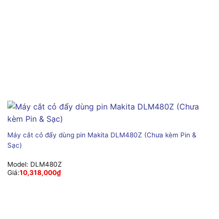
Máy cắt cỏ đẩy dùng pin Makita DLM480Z (Chưa kèm Pin &
Sạc)
Model:
DLM480Z
Giá:
10,318,000
₫