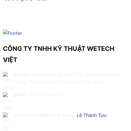
CÔNG TY TNHH KỸ THUẬT WETECH
VIỆT
Địa chỉ:
616/61/198 Lê Đức Thọ, Phường An Hội
Đông, Thành phố Hồ Chí Minh, Việt Nam
GPKD:
Số 0319086629
Chịu trách nhiệm nội dung:
Lê Thành Tựu