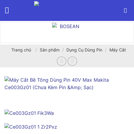
Bỏ
qua
nội
dung
/
/
/
Trang chủ
Sản phẩm
Dụng Cụ Dùng Pin
Máy Cắt