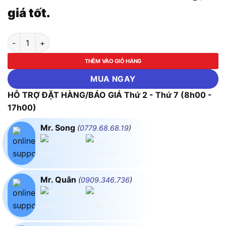
giá tốt.
Máy cắt bê tông dùng pin 40V Max Makita CE003GZ01 (Chưa k
THÊM VÀO GIỎ HÀNG
MUA NGAY
HỖ TRỢ ĐẶT HÀNG/BÁO GIÁ Thứ 2 - Thứ 7 (8h00 -
17h00)
Mr. Song
(
0779.68.68.19
)
Mr. Quân
(
0909.346.736
)