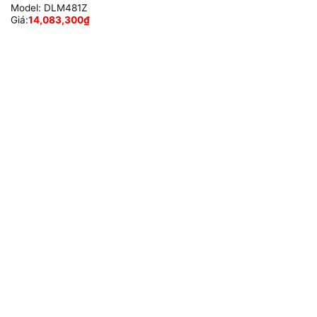
Model:
DLM481Z
Giá:
14,083,300
₫