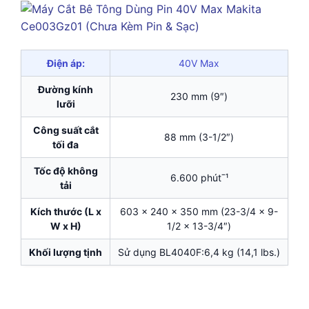
Điện áp:
40V Max
Đường kính
230 mm (9″)
lưỡi
Công suất cắt
88 mm (3-1/2″)
tối đa
Tốc độ không
6.600 phútˉ¹
tải
Kích thước (L x
603 x 240 x 350 mm (23-3/4 x 9-
W x H)
1/2 x 13-3/4″)
Khối lượng tịnh
Sử dụng BL4040F:6,4 kg (14,1 lbs.)