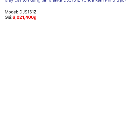
Model:
DJS161Z
Giá:
6,021,400
₫