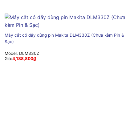
Máy cắt cỏ đẩy dùng pin Makita DLM330Z (Chưa kèm Pin &
Sạc)
Model:
DLM330Z
Giá:
4,188,800
₫