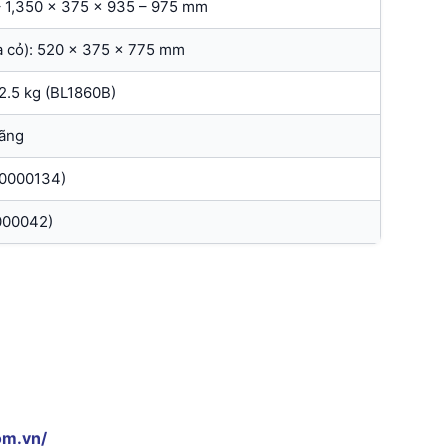
 – 1,350 x 375 x 935 – 975 mm
ứa cỏ): 520 x 375 x 775 mm
12.5 kg (BL1860B)
ãng
00000134)
000042)
om.vn/