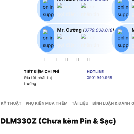
Mr. Cường
(
0779.008.018
)
TIẾT KIỆM CHI PHÍ
HOTLINE
g
Giá tốt nhất thị
0901.940.968
trường
 KỸ THUẬT
PHỤ KIỆN MUA THÊM
TÀI LIỆU
BÌNH LUẬN & ĐÁNH G
a DLM330Z (Chưa kèm Pin & Sạc)