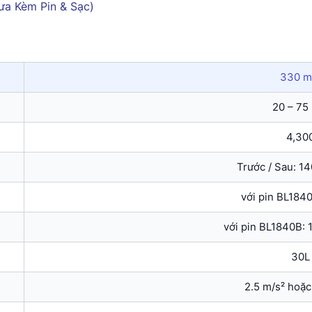
330 
20 – 75
4,30
Trước / Sau: 1
với pin BL184
với pin BL1840B: 
30L
2.5 m/s² hoặc