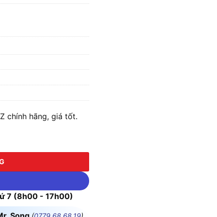
chính hãng, giá tốt.
ưa kèm Pin & Sạc) số lượng
NG
 7 (8h00 - 17h00)
Mr. Song
(
0779.68.68.19
)