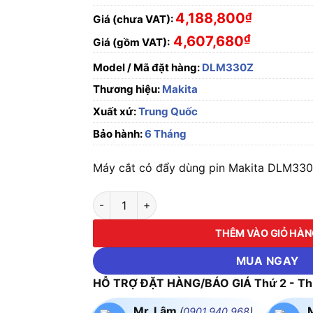
4,188,800
₫
Giá (chưa VAT):
₫
4,607,680
Giá (gồm VAT):
Model / Mã đặt hàng:
DLM330Z
Thương hiệu:
Makita
Xuất xứ:
Trung Quốc
Bảo hành:
6 Tháng
Máy cắt cỏ đẩy dùng pin Makita DLM330Z 
Máy cắt cỏ đẩy dùng pin Makita DLM330Z (Ch
THÊM VÀO GIỎ HÀ
MUA NGAY
HỖ TRỢ ĐẶT HÀNG/BÁO GIÁ Thứ 2 - Thứ
Mr. Lâm
(
0901.940.968
)