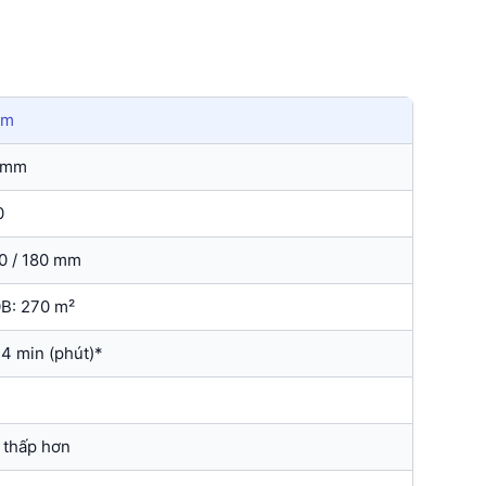
mm
 mm
0
40 / 180 mm
0B: 270 m²
14 min (phút)*
 thấp hơn