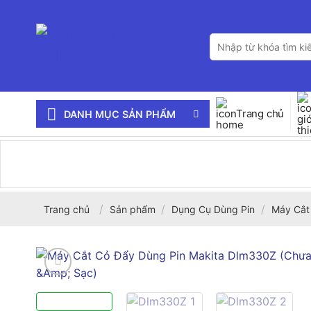
Bỏ
qua
Tìm
nội
kiếm:
dung
Trang chủ
DANH MỤC SẢN PHẨM
/
/
/
Trang chủ
Sản phẩm
Dụng Cụ Dùng Pin
Máy Cắt