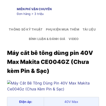
MIỄN PHÍ VẬN CHUYỂN
Đơn hàng > 3 triệu
THÔNG SỐ KỸ THUẬT
PHỤ KIỆN MUA THÊM
TÀI LIỆU
BÌNH LUẬN & ĐÁNH GIÁ
VIDEO
Máy cắt bê tông dùng pin 40V
Max Makita CE004GZ (Chưa
kèm Pin & Sạc)
Điện áp:
40V Max