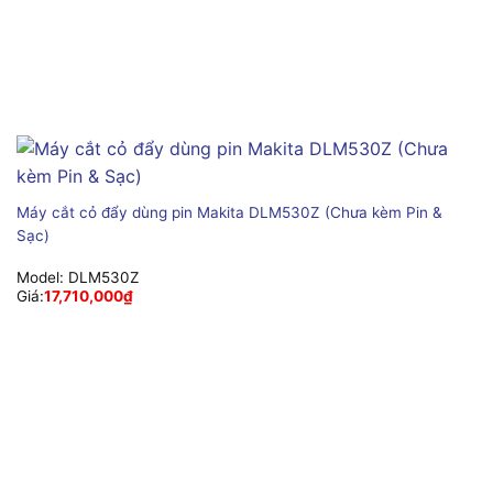
Máy cắt cỏ đẩy dùng pin Makita DLM530Z (Chưa kèm Pin &
Sạc)
Model:
DLM530Z
Giá:
17,710,000
₫