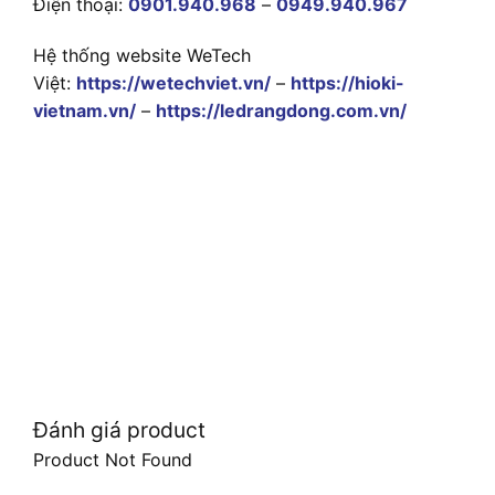
Điện thoại:
0901.940.968
–
0949.940.967
Hệ thống website WeTech
Việt:
https://wetechviet.vn/
–
https://hioki-
vietnam.vn/
–
https://ledrangdong.com.vn/
Đánh giá product
Product Not Found