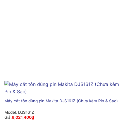
Máy cắt tôn dùng pin Makita DJS161Z (Chưa kèm Pin & Sạc)
Model:
DJS161Z
Giá:
6,021,400
₫