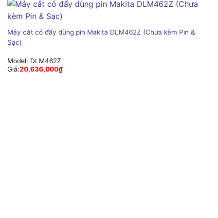
Máy cắt cỏ đẩy dùng pin Makita DLM462Z (Chưa kèm Pin &
Sạc)
Model:
DLM462Z
Giá:
20,636,000
₫