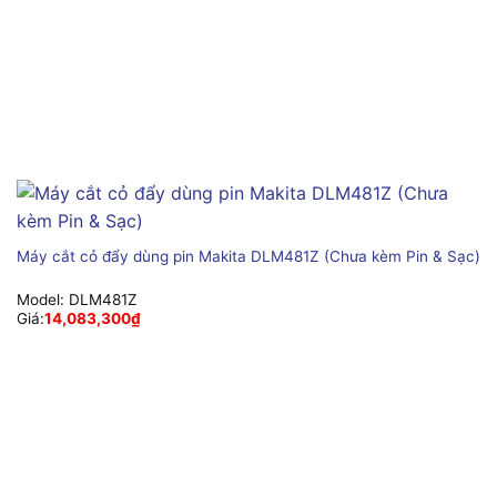
Máy cắt cỏ đẩy dùng pin Makita DLM481Z (Chưa kèm Pin & Sạc)
Model:
DLM481Z
Giá:
14,083,300
₫