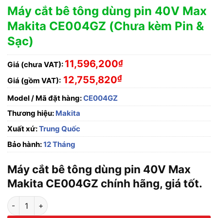
Máy cắt bê tông dùng pin 40V Max
Makita CE004GZ (Chưa kèm Pin &
Sạc)
11,596,200
₫
Giá (chưa VAT):
₫
12,755,820
Giá (gồm VAT):
Model / Mã đặt hàng:
CE004GZ
Thương hiệu:
Makita
Xuất xứ:
Trung Quốc
Bảo hành:
12 Tháng
Máy cắt bê tông dùng pin 40V Max
Makita CE004GZ chính hãng, giá tốt.
Máy cắt bê tông dùng pin 40V Max Makita CE004GZ (Chưa kèm