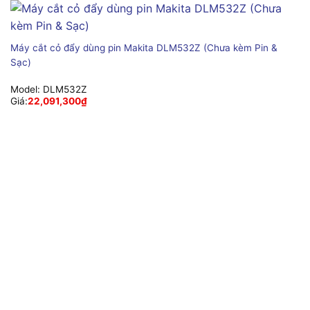
Máy cắt cỏ đẩy dùng pin Makita DLM532Z (Chưa kèm Pin &
Sạc)
Model:
DLM532Z
Giá:
22,091,300
₫