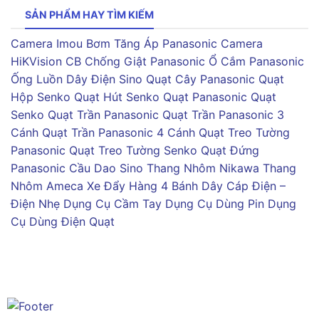
SẢN PHẨM HAY TÌM KIẾM
Camera Imou
Bơm Tăng Áp Panasonic
Camera
HiKVision
CB Chống Giật Panasonic
Ổ Cắm Panasonic
Ống Luồn Dây Điện Sino
Quạt Cây Panasonic
Quạt
Hộp Senko
Quạt Hút Senko
Quạt Panasonic
Quạt
Senko
Quạt Trần Panasonic
Quạt Trần Panasonic 3
Cánh
Quạt Trần Panasonic 4 Cánh
Quạt Treo Tường
Panasonic
Quạt Treo Tường Senko
Quạt Đứng
Panasonic
Cầu Dao Sino
Thang Nhôm Nikawa
Thang
Nhôm Ameca
Xe Đẩy Hàng 4 Bánh
Dây Cáp Điện –
Điện Nhẹ
Dụng Cụ Cầm Tay
Dụng Cụ Dùng Pin
Dụng
Cụ Dùng Điện
Quạt