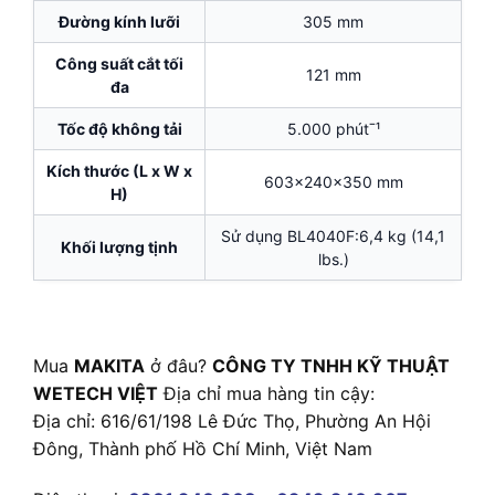
Đường kính lưỡi
305 mm
Công suất cắt tối
121 mm
đa
Tốc độ không tải
5.000 phútˉ¹
Kích thước (L x W x
603×240×350 mm
H)
Sử dụng BL4040F:6,4 kg (14,1
Khối lượng tịnh
lbs.)
Mua
MAKITA
ở đâu?
CÔNG TY TNHH KỸ THUẬT
WETECH VIỆT
Địa chỉ mua hàng tin cậy:
Địa chỉ: 616/61/198 Lê Đức Thọ, Phường An Hội
Đông, Thành phố Hồ Chí Minh, Việt Nam