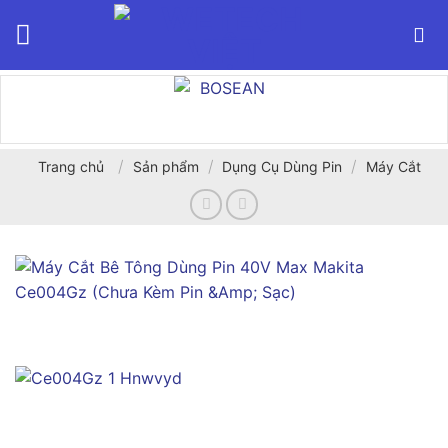
Bỏ
qua
nội
dung
/
/
/
Trang chủ
Sản phẩm
Dụng Cụ Dùng Pin
Máy Cắt