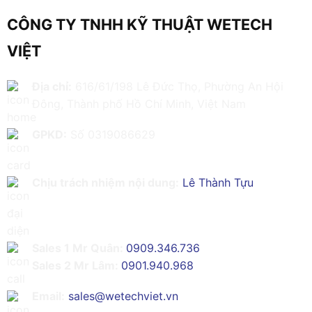
CÔNG TY TNHH KỸ THUẬT WETECH
VIỆT
Địa chỉ:
616/61/198 Lê Đức Thọ, Phường An Hội
Đông, Thành phố Hồ Chí Minh, Việt Nam
GPKD:
Số 0319086629
Chịu trách nhiệm nội dung:
Lê Thành Tựu
Sales 1 Mr Quân:
0909.346.736
Sales 2 Mr Lâm:
0901.940.968
Email:
sales@wetechviet.vn