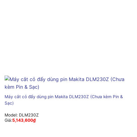
Máy cắt cỏ đẩy dùng pin Makita DLM230Z (Chưa kèm Pin &
Sạc)
Model:
DLM230Z
Giá:
5,143,600
₫