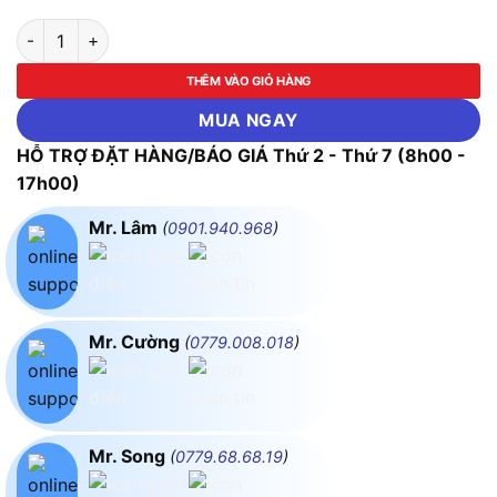
Máy cắt cỏ đẩy dùng pin Makita DLM538Z (Chưa kèm Pin & Sạc
THÊM VÀO GIỎ HÀNG
MUA NGAY
HỖ TRỢ ĐẶT HÀNG/BÁO GIÁ Thứ 2 - Thứ 7 (8h00 -
17h00)
Mr. Lâm
(
0901.940.968
)
Mr. Cường
(
0779.008.018
)
Mr. Song
(
0779.68.68.19
)