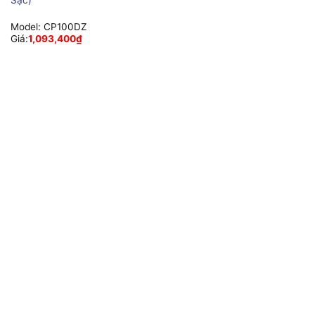
Model:
CP100DZ
Giá:
1,093,400
₫