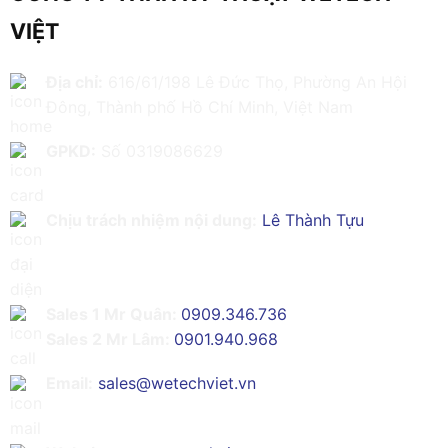
VIỆT
Địa chỉ:
616/61/198 Lê Đức Thọ, Phường An Hội
Đông, Thành phố Hồ Chí Minh, Việt Nam
GPKD:
Số 0319086629
Chịu trách nhiệm nội dung:
Lê Thành Tựu
Sales 1 Mr Quân:
0909.346.736
Sales 2 Mr Lâm:
0901.940.968
Email:
sales@wetechviet.vn