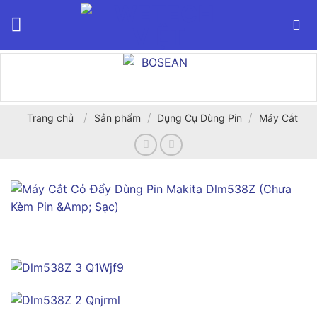
Bỏ
qua
nội
dung
/
/
/
Trang chủ
Sản phẩm
Dụng Cụ Dùng Pin
Máy Cắt