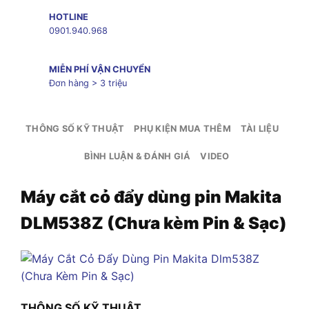
HOTLINE
0901.940.968
MIỄN PHÍ VẬN CHUYỂN
Đơn hàng > 3 triệu
THÔNG SỐ KỸ THUẬT
PHỤ KIỆN MUA THÊM
TÀI LIỆU
BÌNH LUẬN & ĐÁNH GIÁ
VIDEO
Máy cắt cỏ đẩy dùng pin Makita
DLM538Z (Chưa kèm Pin & Sạc)
THÔNG SỐ KỸ THUẬT