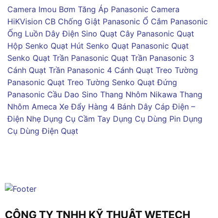
Camera Imou
Bơm Tăng Áp Panasonic
Camera
HiKVision
CB Chống Giật Panasonic
Ổ Cắm Panasonic
Ống Luồn Dây Điện Sino
Quạt Cây Panasonic
Quạt
Hộp Senko
Quạt Hút Senko
Quạt Panasonic
Quạt
Senko
Quạt Trần Panasonic
Quạt Trần Panasonic 3
Cánh
Quạt Trần Panasonic 4 Cánh
Quạt Treo Tường
Panasonic
Quạt Treo Tường Senko
Quạt Đứng
Panasonic
Cầu Dao Sino
Thang Nhôm Nikawa
Thang
Nhôm Ameca
Xe Đẩy Hàng 4 Bánh
Dây Cáp Điện –
Điện Nhẹ
Dụng Cụ Cầm Tay
Dụng Cụ Dùng Pin
Dụng
Cụ Dùng Điện
Quạt
CÔNG TY TNHH KỸ THUẬT WETECH