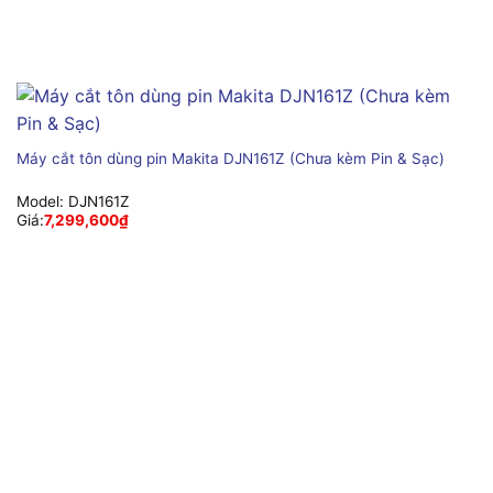
Máy cắt tôn dùng pin Makita DJN161Z (Chưa kèm Pin & Sạc)
Model:
DJN161Z
Giá:
7,299,600
₫