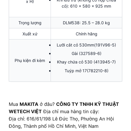
x H)
cỏ): 610 x 580 x 925 mm
Trọng lượng
DLM538: 25.5 – 28.0 kg
Xuất xứ
Chính hãng
Lưỡi cắt cỏ 530mm(191V96-5)
Gài (327589-6)
Phụ kiện đi kèm
Khay chứa cỏ 530 (413945-7)
Tuýp mở 17(782210-8)
Mua
MAKITA
ở đâu?
CÔNG TY TNHH KỸ THUẬT
WETECH VIỆT
Địa chỉ mua hàng tin cậy:
Địa chỉ: 616/61/198 Lê Đức Thọ, Phường An Hội
Đông, Thành phố Hồ Chí Minh, Việt Nam