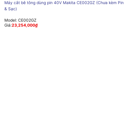
Máy cắt bê tông dùng pin 40V Makita CE002GZ (Chưa kèm Pin
& Sạc)
Model:
CE002GZ
Giá:
23,254,000
₫