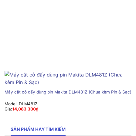
Máy cắt cỏ đẩy dùng pin Makita DLM481Z (Chưa kèm Pin & Sạc)
Model:
DLM481Z
Giá:
14,083,300
₫
SẢN PHẨM HAY TÌM KIẾM