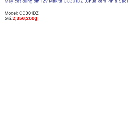
Máy cắt dùng pin 12V Makita CC301DZ (Chưa kèm Pin & Sạc)
Model:
CC301DZ
Giá:
2,356,200
₫