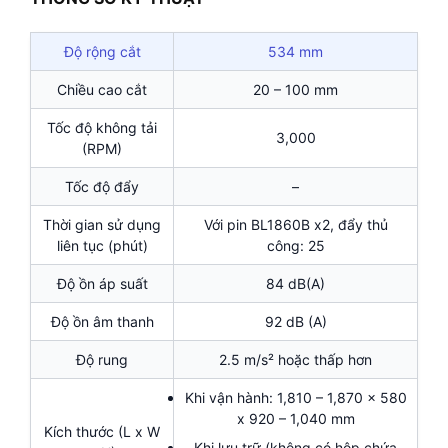
Độ rộng cắt
534 mm
Chiều cao cắt
20 – 100 mm
Tốc độ không tải
3,000
(RPM)
Tốc độ đẩy
–
Thời gian sử dụng
Với pin BL1860B x2, đẩy thủ
liên tục (phút)
công: 25
Độ ồn áp suất
84 dB(A)
Độ ồn âm thanh
92 dB (A)
Độ rung
2.5 m/s² hoặc thấp hơn
Khi vận hành: 1,810 – 1,870 x 580
x 920 – 1,040 mm
Kích thước (L x W
Khi lưu trữ (không có hộp chứa