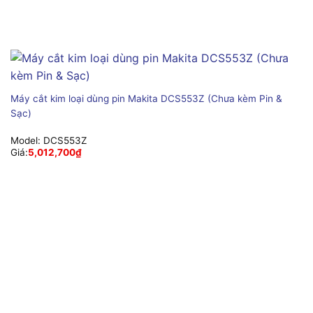
Máy cắt kim loại dùng pin Makita DCS553Z (Chưa kèm Pin &
Sạc)
Model:
DCS553Z
Giá:
5,012,700
₫