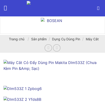
Bỏ
qua
nội
dung
/
/
/
Trang chủ
Sản phẩm
Dụng Cụ Dùng Pin
Máy Cắt