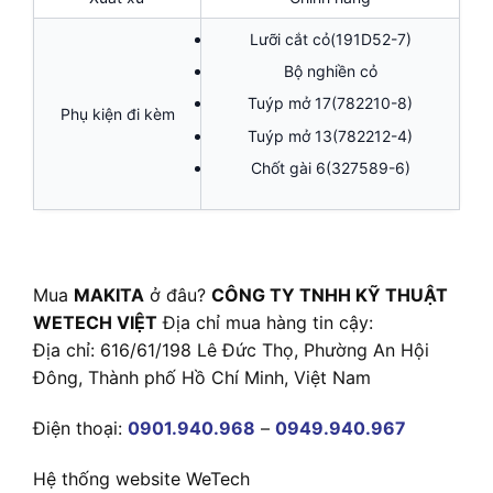
Lưỡi cắt cỏ(191D52-7)
Bộ nghiền cỏ
Tuýp mở 17(782210-8)
Phụ kiện đi kèm
Tuýp mở 13(782212-4)
Chốt gài 6(327589-6)
Mua
MAKITA
ở đâu?
CÔNG TY TNHH KỸ THUẬT
WETECH VIỆT
Địa chỉ mua hàng tin cậy:
Địa chỉ: 616/61/198 Lê Đức Thọ, Phường An Hội
Đông, Thành phố Hồ Chí Minh, Việt Nam
Điện thoại:
0901.940.968
–
0949.940.967
Hệ thống website WeTech