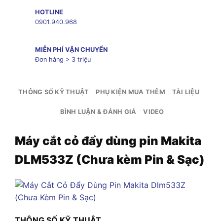
HOTLINE
0901.940.968
MIỄN PHÍ VẬN CHUYỂN
Đơn hàng > 3 triệu
THÔNG SỐ KỸ THUẬT
PHỤ KIỆN MUA THÊM
TÀI LIỆU
BÌNH LUẬN & ĐÁNH GIÁ
VIDEO
Máy cắt cỏ đẩy dùng pin Makita
DLM533Z (Chưa kèm Pin & Sạc)
THÔNG SỐ KỸ THUẬT