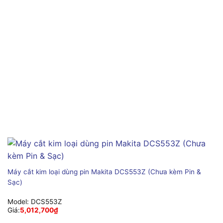
Máy cắt kim loại dùng pin Makita DCS553Z (Chưa kèm Pin &
Sạc)
Model:
DCS553Z
Giá:
5,012,700
₫