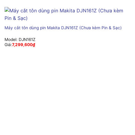
Máy cắt tôn dùng pin Makita DJN161Z (Chưa kèm Pin & Sạc)
Model:
DJN161Z
Giá:
7,299,600
₫