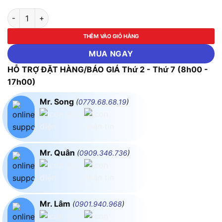
Máy cắt cỏ đẩy dùng pin Makita DLM533Z (Chưa kèm Pin & Sạc
THÊM VÀO GIỎ HÀNG
MUA NGAY
HỖ TRỢ ĐẶT HÀNG/BÁO GIÁ Thứ 2 - Thứ 7 (8h00 -
17h00)
Mr. Song
(
0779.68.68.19
)
Mr. Quân
(
0909.346.736
)
Mr. Lâm
(
0901.940.968
)