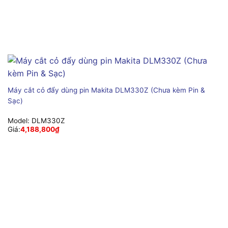
Máy cắt cỏ đẩy dùng pin Makita DLM330Z (Chưa kèm Pin &
Sạc)
Model:
DLM330Z
Giá:
4,188,800
₫