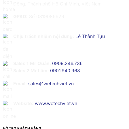
Đông, Thành phố Hồ Chí Minh, Việt Nam
GPKD:
Số 0319086629
Chịu trách nhiệm nội dung:
Lê Thành Tựu
Sales 1 Mr Quân:
0909.346.736
Sales 2 Mr Lâm:
0901.940.968
Email:
sales@wetechviet.vn
Website:
www.wetechviet.vn
HỖ TRỢ KHÁCH HÀNG