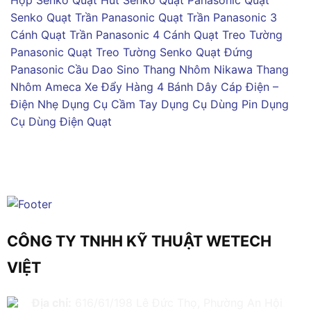
Hộp Senko
Quạt Hút Senko
Quạt Panasonic
Quạt
Senko
Quạt Trần Panasonic
Quạt Trần Panasonic 3
Cánh
Quạt Trần Panasonic 4 Cánh
Quạt Treo Tường
Panasonic
Quạt Treo Tường Senko
Quạt Đứng
Panasonic
Cầu Dao Sino
Thang Nhôm Nikawa
Thang
Nhôm Ameca
Xe Đẩy Hàng 4 Bánh
Dây Cáp Điện –
Điện Nhẹ
Dụng Cụ Cầm Tay
Dụng Cụ Dùng Pin
Dụng
Cụ Dùng Điện
Quạt
CÔNG TY TNHH KỸ THUẬT WETECH
VIỆT
Địa chỉ:
616/61/198 Lê Đức Thọ, Phường An Hội