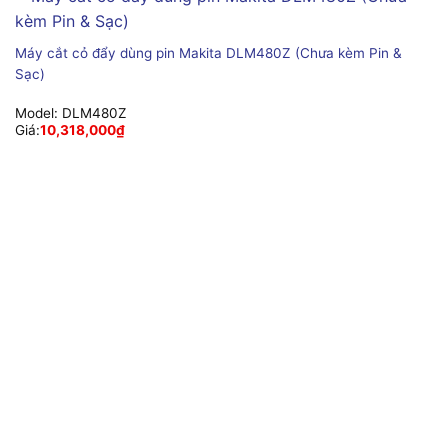
Máy cắt cỏ đẩy dùng pin Makita DLM480Z (Chưa kèm Pin &
Sạc)
Model:
DLM480Z
Giá:
10,318,000
₫