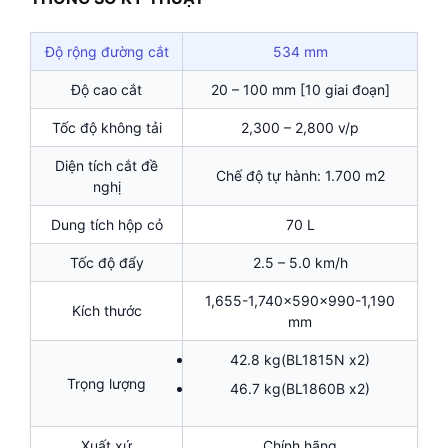
Độ rộng đường cắt
534 mm
Độ cao cắt
20 – 100 mm [10 giai đoạn]
Tốc độ không tải
2,300 – 2,800 v/p
Diện tích cắt đề
Chế độ tự hành: 1.700 m2
nghị
Dung tích hộp cỏ
70 L
Tốc độ đẩy
2.5 – 5.0 km/h
1,655-1,740x590x990-1,190
Kích thước
mm
42.8 kg(BL1815N x2)
Trọng lượng
46.7 kg(BL1860B x2)
Xuất xứ
Chính hãng