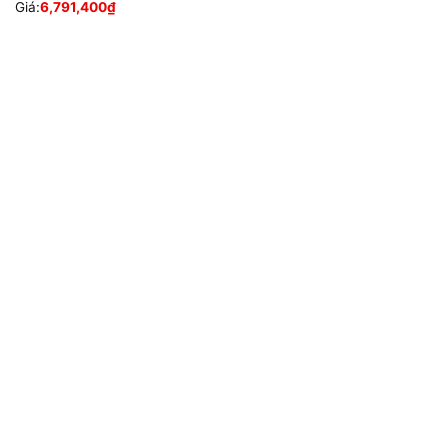
Giá:
6,791,400
₫