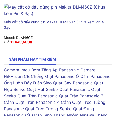
Máy cắt cỏ đẩy dùng pin Makita DLM460Z (Chưa kèm Pin &
Sạc)
Model:
DLM460Z
Giá:
11,049,500
₫
SẢN PHẨM HAY TÌM KIẾM
Camera Imou
Bơm Tăng Áp Panasonic
Camera
HiKVision
CB Chống Giật Panasonic
Ổ Cắm Panasonic
Ống Luồn Dây Điện Sino
Quạt Cây Panasonic
Quạt
Hộp Senko
Quạt Hút Senko
Quạt Panasonic
Quạt
Senko
Quạt Trần Panasonic
Quạt Trần Panasonic 3
Cánh
Quạt Trần Panasonic 4 Cánh
Quạt Treo Tường
Panasonic
Quạt Treo Tường Senko
Quạt Đứng
Panasonic
Cầu Dao Sino
Thang Nhôm Nikawa
Thang