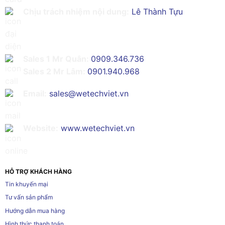
Chịu trách nhiệm nội dung:
Lê Thành Tựu
Sales 1 Mr Quân:
0909.346.736
Sales 2 Mr Lâm:
0901.940.968
Email:
sales@wetechviet.vn
Website:
www.wetechviet.vn
HỖ TRỢ KHÁCH HÀNG
Tin khuyến mại
Tư vấn sản phẩm
Hướng dẫn mua hàng
Hình thức thanh toán