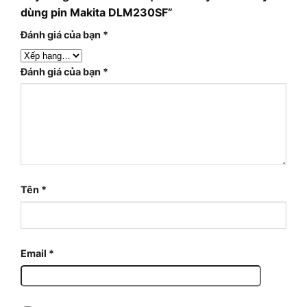
dùng pin Makita DLM230SF”
Đánh giá của bạn
*
Đánh giá của bạn
*
Tên
*
Email
*