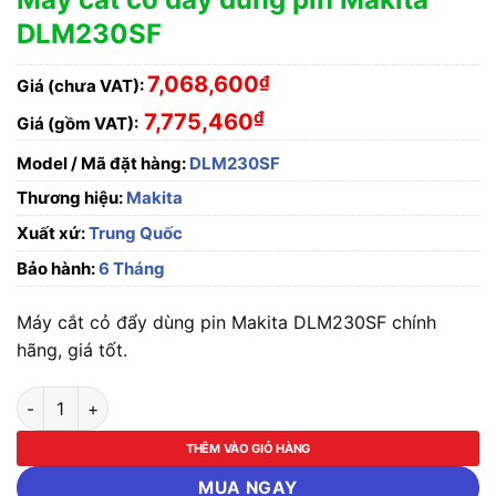
DLM230SF
7,068,600
₫
Giá (chưa VAT):
₫
7,775,460
Giá (gồm VAT):
Model / Mã đặt hàng:
DLM230SF
Thương hiệu:
Makita
Xuất xứ:
Trung Quốc
Bảo hành:
6 Tháng
Máy cắt cỏ đẩy dùng pin Makita DLM230SF chính
hãng, giá tốt.
Máy cắt cỏ đẩy dùng pin Makita DLM230SF số lượng
THÊM VÀO GIỎ HÀNG
MUA NGAY