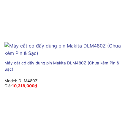
Máy cắt cỏ đẩy dùng pin Makita DLM480Z (Chưa kèm Pin &
Sạc)
Model:
DLM480Z
Giá:
10,318,000
₫