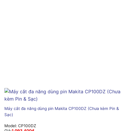
Máy cắt đa năng dùng pin Makita CP100DZ (Chưa kèm Pin &
Sạc)
Model:
CP100DZ
Giá:
1,093,400
₫