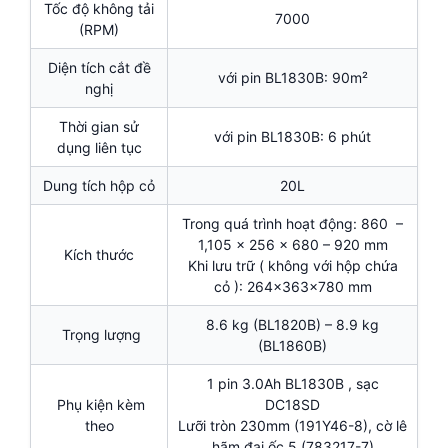
Tốc độ không tải
7000
(RPM)
Diện tích cắt đề
với pin BL1830B: 90m²
nghị
Thời gian sử
với pin BL1830B: 6 phút
dụng liên tục
Dung tích hộp cỏ
20L
Trong quá trình hoạt động: 860 –
1,105 × 256 × 680 – 920 mm
Kích thước
Khi lưu trữ ( không với hộp chứa
cỏ ): 264×363×780 mm
8.6 kg (BL1820B) – 8.9 kg
Trọng lượng
(BL1860B)
1 pin 3.0Ah BL1830B , sạc
Phụ kiện kèm
DC18SD
theo
Lưỡi tròn 230mm (191Y46-8), cờ lê
hãm đai ốc 5 (783217-7)