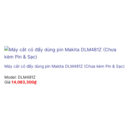
Máy cắt cỏ đẩy dùng pin Makita DLM481Z (Chưa kèm Pin & Sạc)
Model:
DLM481Z
Giá:
14,083,300
₫