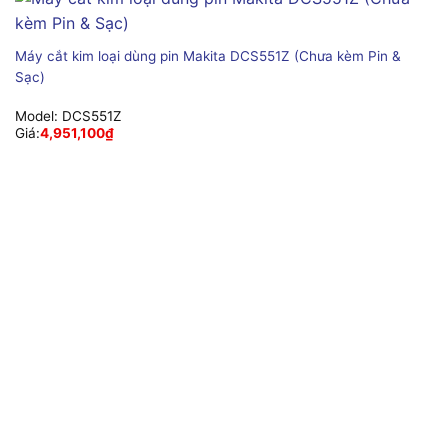
Máy cắt kim loại dùng pin Makita DCS551Z (Chưa kèm Pin &
Sạc)
Model:
DCS551Z
Giá:
4,951,100
₫