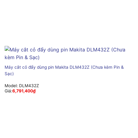
Máy cắt cỏ đẩy dùng pin Makita DLM432Z (Chưa kèm Pin &
Sạc)
Model:
DLM432Z
Giá:
6,791,400
₫