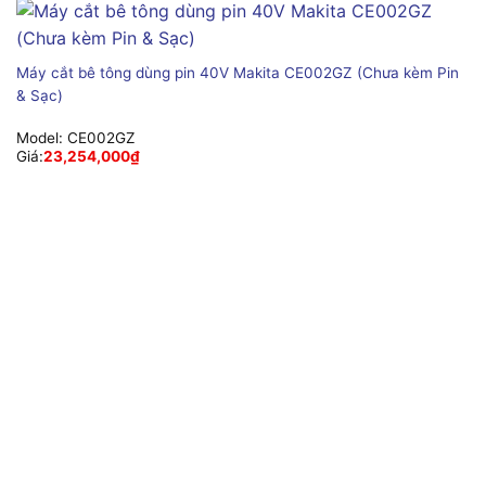
Máy cắt bê tông dùng pin 40V Makita CE002GZ (Chưa kèm Pin
& Sạc)
Model:
CE002GZ
Giá:
23,254,000
₫