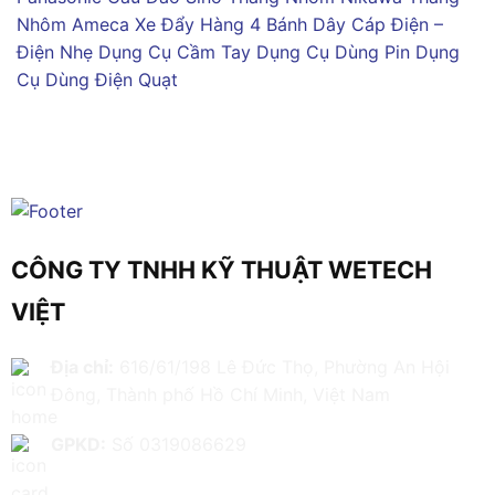
Nhôm Ameca
Xe Đẩy Hàng 4 Bánh
Dây Cáp Điện –
Điện Nhẹ
Dụng Cụ Cầm Tay
Dụng Cụ Dùng Pin
Dụng
Cụ Dùng Điện
Quạt
CÔNG TY TNHH KỸ THUẬT WETECH
VIỆT
Địa chỉ:
616/61/198 Lê Đức Thọ, Phường An Hội
Đông, Thành phố Hồ Chí Minh, Việt Nam
GPKD:
Số 0319086629