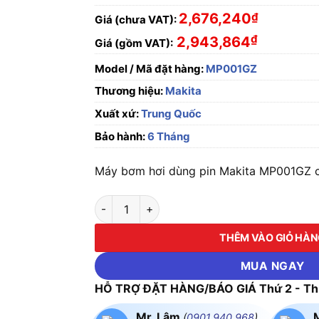
2,676,240
₫
Giá (chưa VAT):
₫
2,943,864
Giá (gồm VAT):
Model / Mã đặt hàng:
MP001GZ
Thương hiệu:
Makita
Xuất xứ:
Trung Quốc
Bảo hành:
6 Tháng
Máy bơm hơi dùng pin Makita MP001GZ ch
Máy bơm hơi dùng pin Makita MP001GZ (Chưa
THÊM VÀO GIỎ HÀ
MUA NGAY
HỖ TRỢ ĐẶT HÀNG/BÁO GIÁ Thứ 2 - Thứ
Mr. Lâm
(
0901.940.968
)