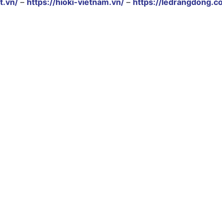
t.vn/
–
https://hioki-vietnam.vn/
–
https://ledrangdong.c