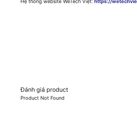
Hệ thống website WeTech Việt:
https://wetechvie
Đánh giá product
Product Not Found