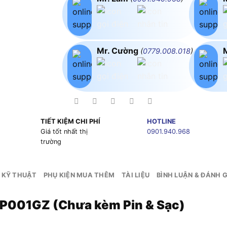
Mr. Cường
(
0779.008.018
)
TIẾT KIỆM CHI PHÍ
HOTLINE
g
Giá tốt nhất thị
0901.940.968
trường
 KỸ THUẬT
PHỤ KIỆN MUA THÊM
TÀI LIỆU
BÌNH LUẬN & ĐÁNH G
MP001GZ (Chưa kèm Pin & Sạc)