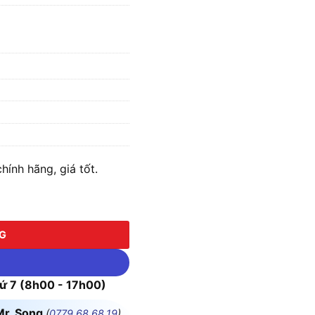
ính hãng, giá tốt.
 kèm Pin & Sạc) số lượng
NG
 7 (8h00 - 17h00)
Mr. Song
(
0779.68.68.19
)