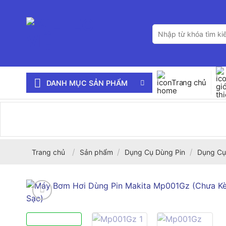
Bỏ
qua
Tìm
nội
kiếm:
dung
Trang chủ
DANH MỤC SẢN PHẨM
/
/
/
Trang chủ
Sản phẩm
Dụng Cụ Dùng Pin
Dụng Cụ