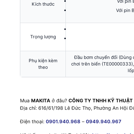
Với pin
Kích thước
Với pin
Trọng lượng
Đầu bơm chuyển đổi (Dùng c
Phụ kiện kèm
chơi trên biển (TE00000333)
theo
lố
Mua
MAKITA
ở đâu?
CÔNG TY TNHH KỸ THUẬT
Địa chỉ: 616/61/198 Lê Đức Thọ, Phường An Hội Đ
Điện thoại:
0901.940.968
–
0949.940.967