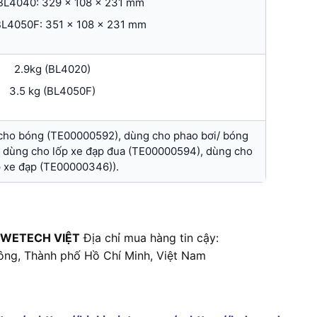
 BL4040: 329 x 108 x 231 mm
 BL4050F: 351 x 108 x 231 mm
2.9kg (BL4020)
3.5 kg (BL4050F)
ho bóng (TE00000592), dùng cho phao bơi/ bóng
, dùng cho lốp xe đạp đua (TE00000594), dùng cho
p xe đạp (TE00000346)).
 WETECH VIỆT
Địa chỉ mua hàng tin cậy:
ông, Thành phố Hồ Chí Minh, Việt Nam