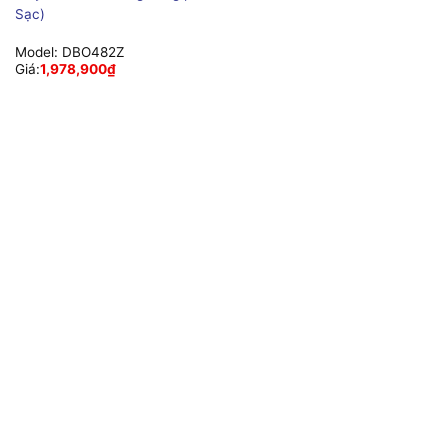
Sạc)
Model:
DBO482Z
Giá:
1,978,900
₫