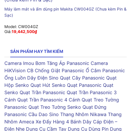
Máy làm mát và ấm dùng pin Makita CW004GZ (Chưa kèm Pin &
Sạc)
Model:
CW004GZ
Giá:
19,442,500
₫
SẢN PHẨM HAY TÌM KIẾM
Camera Imou
Bơm Tăng Áp Panasonic
Camera
HiKVision
CB Chống Giật Panasonic
Ổ Cắm Panasonic
Ống Luồn Dây Điện Sino
Quạt Cây Panasonic
Quạt
Hộp Senko
Quạt Hút Senko
Quạt Panasonic
Quạt
Senko
Quạt Trần Panasonic
Quạt Trần Panasonic 3
Cánh
Quạt Trần Panasonic 4 Cánh
Quạt Treo Tường
Panasonic
Quạt Treo Tường Senko
Quạt Đứng
Panasonic
Cầu Dao Sino
Thang Nhôm Nikawa
Thang
Nhôm Ameca
Xe Đẩy Hàng 4 Bánh
Dây Cáp Điện –
Điện Nhẹ
Dụng Cụ Cầm Tay
Dụng Cụ Dùng Pin
Dụng