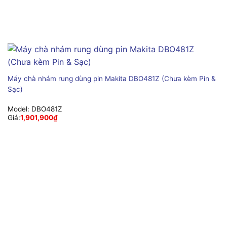
Máy chà nhám rung dùng pin Makita DBO481Z (Chưa kèm Pin &
Sạc)
Model:
DBO481Z
Giá:
1,901,900
₫