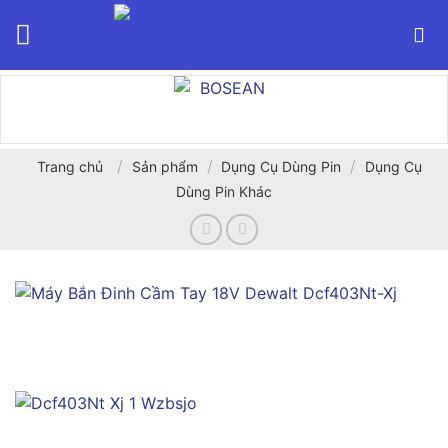
Bỏ
qua
nội
dung
/
/
/
Trang chủ
Sản phẩm
Dụng Cụ Dùng Pin
Dụng Cụ
Dùng Pin Khác