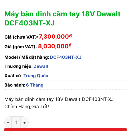
Máy bắn đinh cầm tay 18V Dewalt
DCF403NT-XJ
7,300,000
₫
Giá (chưa VAT):
₫
8,030,000
Giá (gồm VAT):
Model / Mã đặt hàng:
DCF403NT-XJ
Thương hiệu:
Dewalt
Xuất xứ:
Trung Quốc
Bảo hành:
6 Tháng
Máy bắn đinh cầm tay 18V Dewalt DCF403NT-XJ
Chính Hãng,Giá Tốt!
Máy bắn đinh cầm tay 18V Dewalt DCF403NT-XJ số lượng