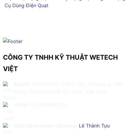
Cụ Dùng Điện
Quạt
CÔNG TY TNHH KỸ THUẬT WETECH
VIỆT
Địa chỉ:
616/61/198 Lê Đức Thọ, Phường An Hội
Đông, Thành phố Hồ Chí Minh, Việt Nam
GPKD:
Số 0319086629
Chịu trách nhiệm nội dung:
Lê Thành Tựu