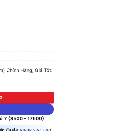
) Chính Hãng, Giá Tốt.
ố lượng
NG
 7 (8h00 - 17h00)
Mr. Quân
(
0909.346.736
)