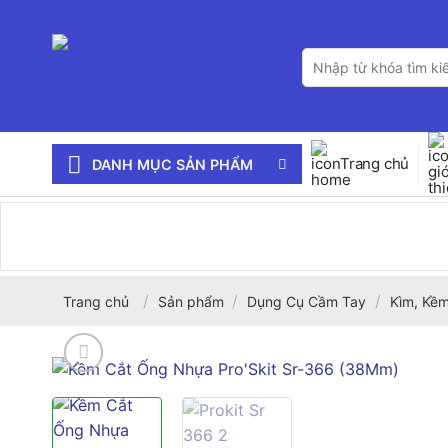
Bỏ
qua
Tìm
nội
kiếm:
dung
Trang chủ
DANH MỤC SẢN PHẨM
/
/
/
Trang chủ
Sản phẩm
Dụng Cụ Cầm Tay
Kìm, Kềm