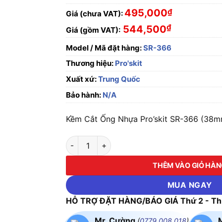
495,000
₫
Giá (chưa VAT):
₫
544,500
Giá (gồm VAT):
Model / Mã đặt hàng:
SR-366
Thương hiệu:
Pro'skit
Xuất xứ:
Trung Quốc
Bảo hành:
N/A
Kềm Cắt Ống Nhựa Pro’skit SR-366 (38mm
Kềm Cắt Ống Nhựa Pro'skit SR-366 (38mm) s
THÊM VÀO GIỎ HÀ
MUA NGAY
HỖ TRỢ ĐẶT HÀNG/BÁO GIÁ Thứ 2 - Thứ
Mr. Cường
(
0779.008.018
)