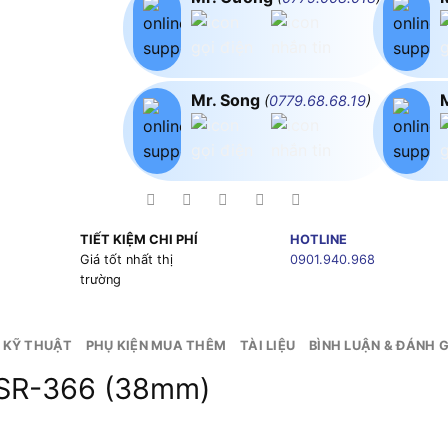
Mr. Song
(
0779.68.68.19
)
TIẾT KIỆM CHI PHÍ
HOTLINE
g
Giá tốt nhất thị
0901.940.968
trường
 KỸ THUẬT
PHỤ KIỆN MUA THÊM
TÀI LIỆU
BÌNH LUẬN & ĐÁNH G
 SR-366 (38mm)