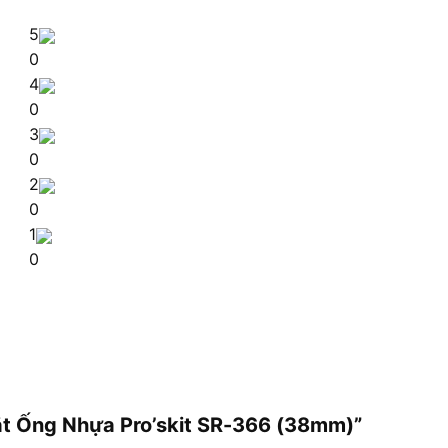
5
0
4
0
3
0
2
0
1
0
Cắt Ống Nhựa Pro’skit SR-366 (38mm)”