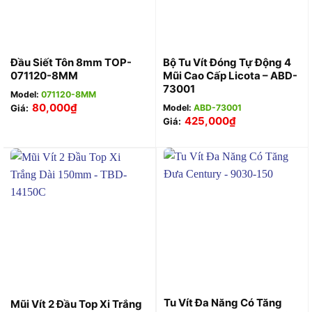
Đầu Siết Tôn 8mm TOP-
Bộ Tu Vít Đóng Tự Động 4
071120-8MM
Mũi Cao Cấp Licota – ABD-
73001
Model:
071120-8MM
80,000
₫
Giá:
Model:
ABD-73001
425,000
₫
Giá:
Tu Vít Đa Năng Có Tăng
Mũi Vít 2 Đầu Top Xi Trắng