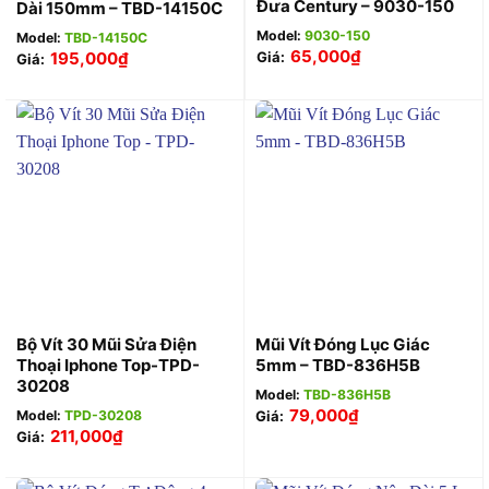
Đưa Century – 9030-150
Dài 150mm – TBD-14150C
Model:
9030-150
Model:
TBD-14150C
65,000
₫
195,000
₫
Giá:
Giá:
Bộ Vít 30 Mũi Sửa Điện
Mũi Vít Đóng Lục Giác
Thoại Iphone Top-TPD-
5mm – TBD-836H5B
30208
Model:
TBD-836H5B
79,000
₫
Model:
TPD-30208
Giá:
211,000
₫
Giá: