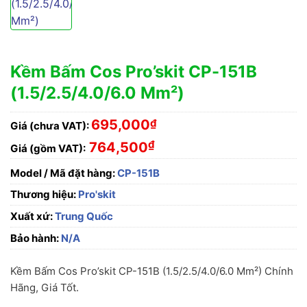
Kềm Bấm Cos Pro’skit CP-151B
(1.5/2.5/4.0/6.0 Mm²)
695,000
₫
Giá (chưa VAT):
₫
764,500
Giá (gồm VAT):
Model / Mã đặt hàng:
CP-151B
Thương hiệu:
Pro'skit
Xuất xứ:
Trung Quốc
Bảo hành:
N/A
Kềm Bấm Cos Pro’skit CP-151B (1.5/2.5/4.0/6.0 Mm²) Chính
Hãng, Giá Tốt.