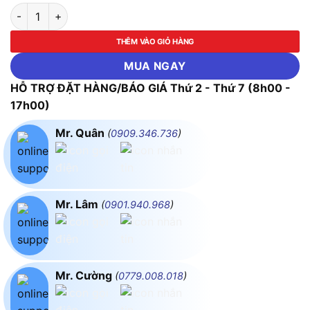
Kềm Bấm Cos Pro'skit CP-151B (1.5/2.5/4.0/6.0 Mm²) số lượn
THÊM VÀO GIỎ HÀNG
MUA NGAY
HỖ TRỢ ĐẶT HÀNG/BÁO GIÁ Thứ 2 - Thứ 7 (8h00 -
17h00)
Mr. Quân
(
0909.346.736
)
Mr. Lâm
(
0901.940.968
)
Mr. Cường
(
0779.008.018
)