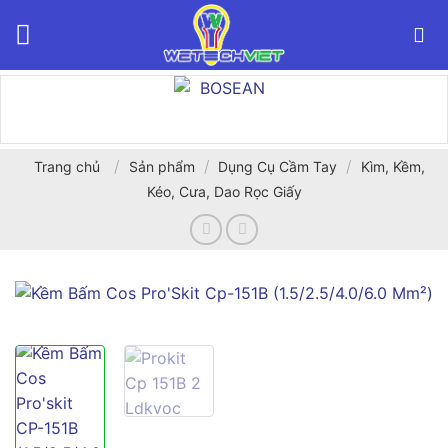
Bỏ
qua
nội
dung
/
/
/
Trang chủ
Sản phẩm
Dụng Cụ Cầm Tay
Kìm, Kềm,
Kéo, Cưa, Dao Rọc Giấy