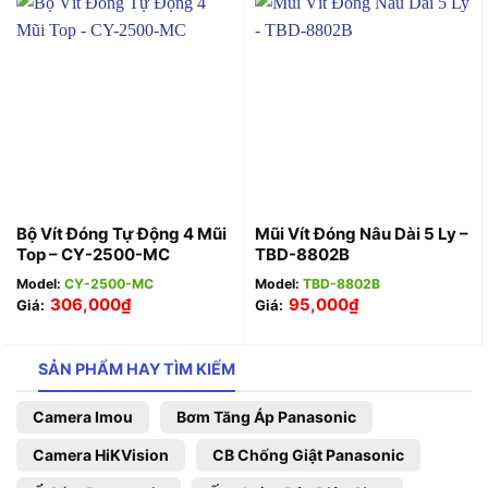
Bộ Vít Đóng Tự Động 4 Mũi
Mũi Vít Đóng Nâu Dài 5 Ly –
Top – CY-2500-MC
TBD-8802B
Model:
CY-2500-MC
Model:
TBD-8802B
306,000
₫
95,000
₫
Giá:
Giá:
SẢN PHẨM HAY TÌM KIẾM
Camera Imou
Bơm Tăng Áp Panasonic
Camera HiKVision
CB Chống Giật Panasonic