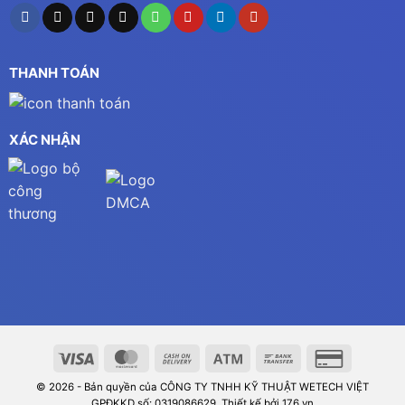
THANH TOÁN
XÁC NHẬN
© 2026 - Bản quyền của CÔNG TY TNHH KỸ THUẬT WETECH VIỆT
GPĐKKD số: 0319086629. Thiết kế bởi 176.vn