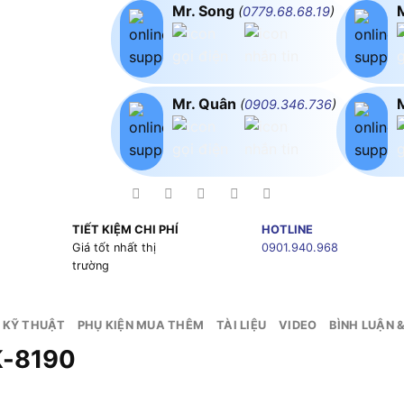
Mr. Song
(
0779.68.68.19
)
Mr. Quân
(
0909.346.736
)
TIẾT KIỆM CHI PHÍ
HOTLINE
g
Giá tốt nhất thị
0901.940.968
trường
 KỸ THUẬT
PHỤ KIỆN MUA THÊM
TÀI LIỆU
VIDEO
BÌNH LUẬN 
K-8190