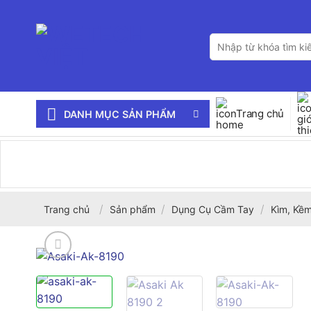
Bỏ
qua
Tìm
nội
kiếm:
dung
Trang chủ
DANH MỤC SẢN PHẨM
/
/
/
Trang chủ
Sản phẩm
Dụng Cụ Cầm Tay
Kìm, Kềm