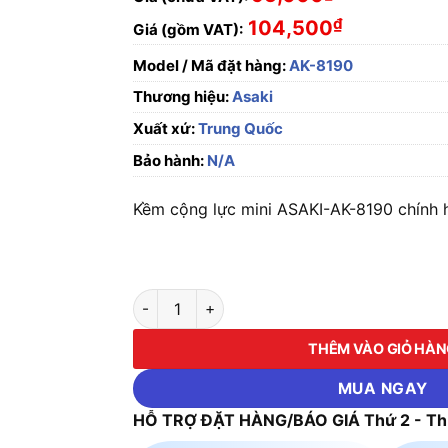
₫
104,500
Giá (gồm VAT):
Model / Mã đặt hàng:
AK-8190
Thương hiệu:
Asaki
Xuất xứ:
Trung Quốc
Bảo hành:
N/A
Kềm cộng lực mini ASAKI-AK-8190 chính h
Kềm cộng lực mini ASAKI-AK-8190 số lượng
THÊM VÀO GIỎ HÀ
MUA NGAY
HỖ TRỢ ĐẶT HÀNG/BÁO GIÁ Thứ 2 - Thứ