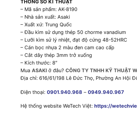
THÔNG SỐ KĨ THUẬT
– Mã sản phẩm: AK-8190
– Nhà sản xuất: Asaki
– Xuất xứ: Trung Quốc
– Đầu kìm sử dụng thép 50 chorme vanadium
– Lưỡi kìm sử lý nhiệt, đạt độ cứng 48-52HRC
– Cán bọc nhựa 2 màu đen cam cao cấp
– Cắt dây thép 3mm trở xuống
– Kích thước: 8″
Mua
ASAKI
ở đâu?
CÔNG TY TNHH KỸ THUẬT W
Địa chỉ: 616/61/198 Lê Đức Thọ, Phường An Hội Đ
Điện thoại:
0901.940.968
–
0949.940.967
Hệ thống website WeTech Việt:
https://wetechvie