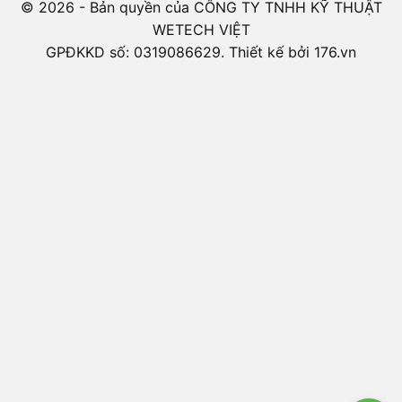
© 2026 - Bản quyền của CÔNG TY TNHH KỸ THUẬT
WETECH VIỆT
GPĐKKD số: 0319086629. Thiết kế bởi 176.vn