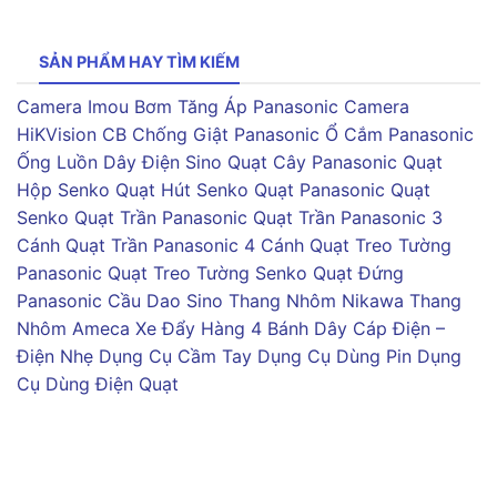
SẢN PHẨM HAY TÌM KIẾM
Camera Imou
Bơm Tăng Áp Panasonic
Camera
HiKVision
CB Chống Giật Panasonic
Ổ Cắm Panasonic
Ống Luồn Dây Điện Sino
Quạt Cây Panasonic
Quạt
Hộp Senko
Quạt Hút Senko
Quạt Panasonic
Quạt
Senko
Quạt Trần Panasonic
Quạt Trần Panasonic 3
Cánh
Quạt Trần Panasonic 4 Cánh
Quạt Treo Tường
Panasonic
Quạt Treo Tường Senko
Quạt Đứng
Panasonic
Cầu Dao Sino
Thang Nhôm Nikawa
Thang
Nhôm Ameca
Xe Đẩy Hàng 4 Bánh
Dây Cáp Điện –
Điện Nhẹ
Dụng Cụ Cầm Tay
Dụng Cụ Dùng Pin
Dụng
Cụ Dùng Điện
Quạt