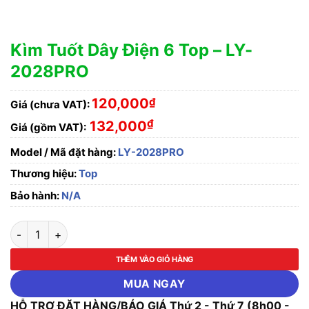
Kìm Tuốt Dây Điện 6 Top – LY-
2028PRO
120,000
₫
Giá (chưa VAT):
₫
132,000
Giá (gồm VAT):
Model / Mã đặt hàng:
LY-2028PRO
Thương hiệu:
Top
Bảo hành:
N/A
Kìm Tuốt Dây Điện 6 Top - LY-2028PRO số lượng
THÊM VÀO GIỎ HÀNG
MUA NGAY
HỖ TRỢ ĐẶT HÀNG/BÁO GIÁ Thứ 2 - Thứ 7 (8h00 -