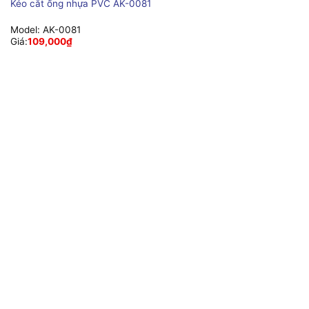
Kéo cắt ống nhựa PVC AK-0081
Model:
AK-0081
Giá:
109,000
₫