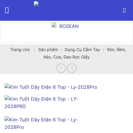
Bỏ
qua
nội
dung
/
/
/
Trang chủ
Sản phẩm
Dụng Cụ Cầm Tay
Kìm, Kềm,
Kéo, Cưa, Dao Rọc Giấy