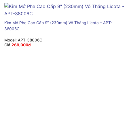
Kìm Mở Phe Cao Cấp 9″ (230mm) Vô Thẳng Licota – APT-
38006C
Model:
APT-38006C
Giá:
269,000
₫