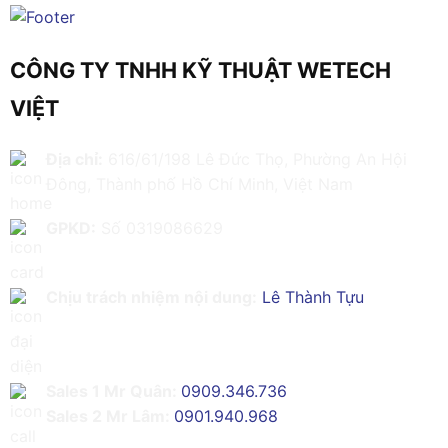
CÔNG TY TNHH KỸ THUẬT WETECH
VIỆT
Địa chỉ:
616/61/198 Lê Đức Thọ, Phường An Hội
Đông, Thành phố Hồ Chí Minh, Việt Nam
GPKD:
Số 0319086629
Chịu trách nhiệm nội dung:
Lê Thành Tựu
Sales 1 Mr Quân:
0909.346.736
Sales 2 Mr Lâm:
0901.940.968