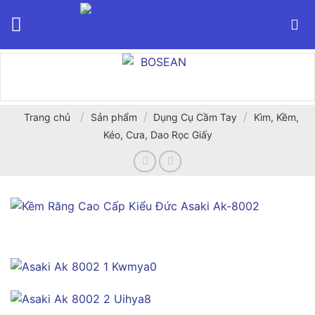
Bỏ
qua
nội
dung
/
/
/
Trang chủ
Sản phẩm
Dụng Cụ Cầm Tay
Kìm, Kềm,
Kéo, Cưa, Dao Rọc Giấy