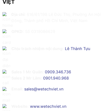
VIỆT
Địa chỉ:
616/61/198 Lê Đức Thọ, Phường An Hội
Đông, Thành phố Hồ Chí Minh, Việt Nam
GPKD:
Số 0319086629
Chịu trách nhiệm nội dung:
Lê Thành Tựu
Sales 1 Mr Quân:
0909.346.736
Sales 2 Mr Lâm:
0901.940.968
Email:
sales@wetechviet.vn
Website:
www.wetechviet.vn