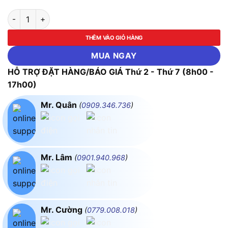
Kềm răng cao cấp kiểu Đức ASAKI AK-8002 số lượng
THÊM VÀO GIỎ HÀNG
MUA NGAY
HỖ TRỢ ĐẶT HÀNG/BÁO GIÁ Thứ 2 - Thứ 7 (8h00 -
17h00)
Mr. Quân
(
0909.346.736
)
Mr. Lâm
(
0901.940.968
)
Mr. Cường
(
0779.008.018
)