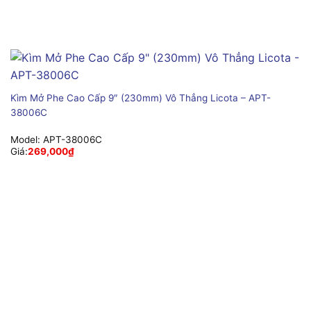
Kìm Mở Phe Cao Cấp 9″ (230mm) Vô Thẳng Licota – APT-
38006C
Model:
APT-38006C
Giá:
269,000
₫