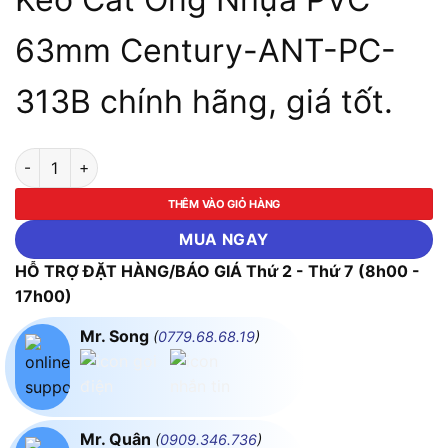
63mm Century-ANT-PC-
313B chính hãng, giá tốt.
Kéo Cắt Ống Nhựa PVC 63mm Century-ANT-PC-313B số lượn
THÊM VÀO GIỎ HÀNG
MUA NGAY
HỖ TRỢ ĐẶT HÀNG/BÁO GIÁ Thứ 2 - Thứ 7 (8h00 -
17h00)
Mr. Song
(
0779.68.68.19
)
Mr. Quân
(
0909.346.736
)