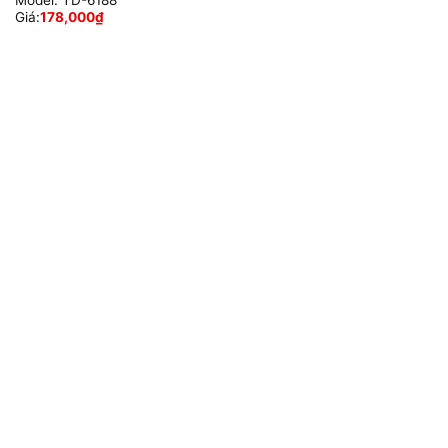
Model:
TD-6188
Giá:
178,000
₫