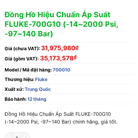
Đồng Hồ Hiệu Chuẩn Áp Suất
FLUKE-700G10 (-14~2000 Psi,
-97~140 Bar)
31,975,980
₫
Giá (chưa VAT):
₫
35,173,578
Giá (gồm VAT):
Model / Mã đặt hàng:
700G10
Thương hiệu:
Fluke
Xuất xứ:
Trung Quốc
Bảo hành:
12 tháng
Đồng Hồ Hiệu Chuẩn Áp Suất FLUKE-700G10
(-14~2000 Psi, -97~140 Bar) chính hãng, giá tốt.
Đồng Hồ Hiệu Chuẩn Áp Suất FLUKE-700G10 (-14~2000 Psi, -