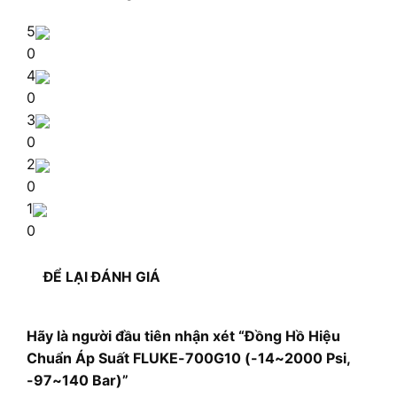
5
0
4
0
3
0
2
0
1
0
ĐỂ LẠI ĐÁNH GIÁ
Hãy là người đầu tiên nhận xét “Đồng Hồ Hiệu
Chuẩn Áp Suất FLUKE-700G10 (-14~2000 Psi,
-97~140 Bar)”