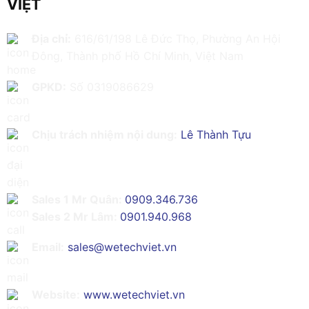
VIỆT
Địa chỉ:
616/61/198 Lê Đức Thọ, Phường An Hội
Đông, Thành phố Hồ Chí Minh, Việt Nam
GPKD:
Số 0319086629
Chịu trách nhiệm nội dung:
Lê Thành Tựu
Sales 1 Mr Quân:
0909.346.736
Sales 2 Mr Lâm:
0901.940.968
Email:
sales@wetechviet.vn
Website:
www.wetechviet.vn