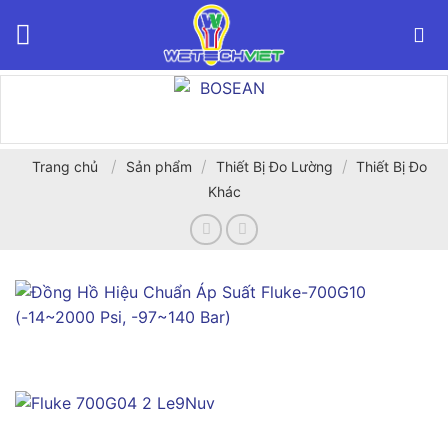
Bỏ
qua
nội
dung
/
/
/
Trang chủ
Sản phẩm
Thiết Bị Đo Lường
Thiết Bị Đo
Khác