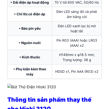
• Dải điện áp hoạt động
70 V tới 600 VAC, 50/60 Hz
Đèn LED sáng đỏ và phát
• Chỉ thị có điện áp
âm bằng còi
Đèn LED xanh lục bị mờ
• Báo pin yếu
hoặt tắt
Pin R03 (AAA) hoặc LR03
• Nguồn nuôi
(AAA) x2
H149mm x φ18.5 mm;
• Kích thước
Trọng lượng: 38 g
• Phụ kiện kèm theo
HDSD x1, Pin AAA (R03) x2
máy
Thông tin sản phẩm thay thế
cho Hioki 3120