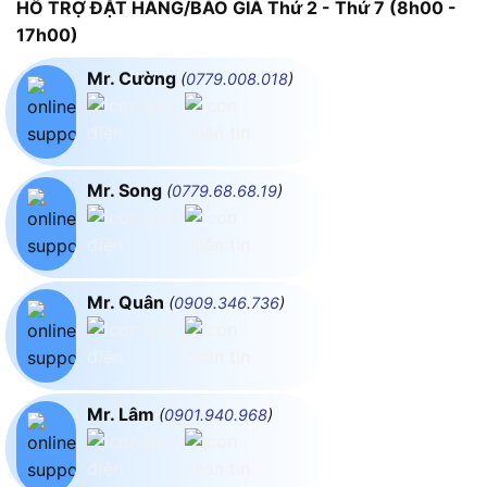
HỖ TRỢ ĐẶT HÀNG/BÁO GIÁ Thứ 2 - Thứ 7 (8h00 -
17h00)
Mr. Cường
(
0779.008.018
)
Mr. Song
(
0779.68.68.19
)
Mr. Quân
(
0909.346.736
)
Mr. Lâm
(
0901.940.968
)