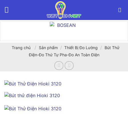
Bỏ
qua
nội
dung
/
/
/
Trang chủ
Sản phẩm
Thiết Bị Đo Lường
Bút Thử
Điện-Đo Thứ Tự Pha-Đo An Toàn Điện