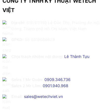
CÔNG TY TNHH KỸ THUẬT WETECH
VIỆT
Địa chỉ:
616/61/198 Lê Đức Thọ, Phường An Hội
Đông, Thành phố Hồ Chí Minh, Việt Nam
GPKD:
Số 0319086629
Chịu trách nhiệm nội dung:
Lê Thành Tựu
Sales 1 Mr Quân:
0909.346.736
Sales 2 Mr Lâm:
0901.940.968
Email:
sales@wetechviet.vn