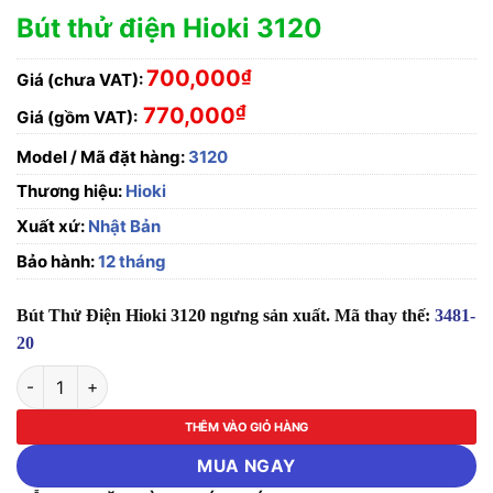
Bút thử điện Hioki 3120
700,000
₫
Giá (chưa VAT):
₫
770,000
Giá (gồm VAT):
Model / Mã đặt hàng:
3120
Thương hiệu:
Hioki
Xuất xứ:
Nhật Bản
Bảo hành:
12 tháng
Bút Thử Điện Hioki 3120
ngưng sản xuất. Mã thay thế:
3481-
20
Bút thử điện Hioki 3120 số lượng
THÊM VÀO GIỎ HÀNG
MUA NGAY