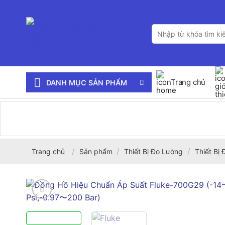
Bỏ
qua
Tìm
nội
kiếm:
dung
Trang chủ
DANH MỤC SẢN PHẨM
/
/
/
Trang chủ
Sản phẩm
Thiết Bị Đo Lường
Thiết Bị