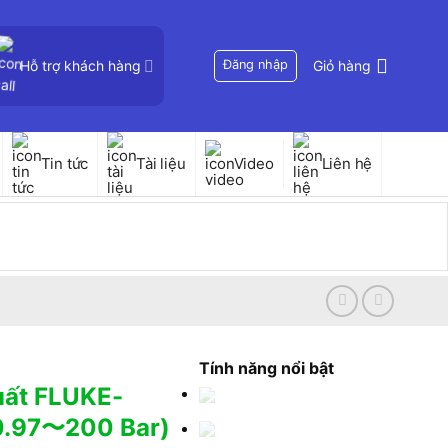
Hỗ trợ khách hàng
Đăng nhập
Giỏ hàng
Tin tức
Tài liệu
Video
Liên hệ
Tính năng nổi bật
uất FLUKE-
0.97〜200 Bar)