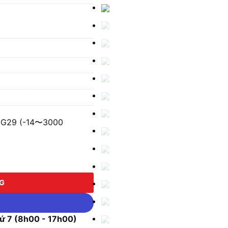
0G29 (-14〜3000
 (-14〜3000 Psi,-0.97〜200 Bar) số lượng
NG
 7 (8h00 - 17h00)