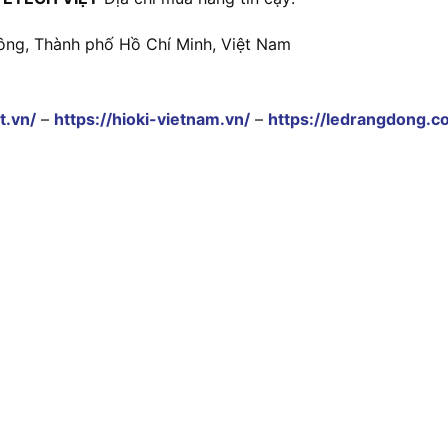
ông, Thành phố Hồ Chí Minh, Việt Nam
t.vn/
–
https://hioki-vietnam.vn/
–
https://ledrangdong.c