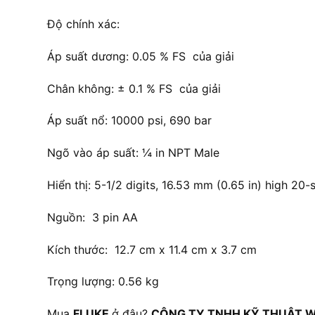
Độ chính xác:
Áp suất dương: 0.05 % FS của giải
Chân không: ± 0.1 % FS của giải
Áp suất nổ: 10000 psi, 690 bar
Ngõ vào áp suất: ¼ in NPT Male
Hiển thị: 5-1/2 digits, 16.53 mm (0.65 in) high 20
Nguồn: 3 pin AA
Kích thước: 12.7 cm x 11.4 cm x 3.7 cm
Trọng lượng: 0.56 kg
Mua
FLUKE
ở đâu?
CÔNG TY TNHH KỸ THUẬT W