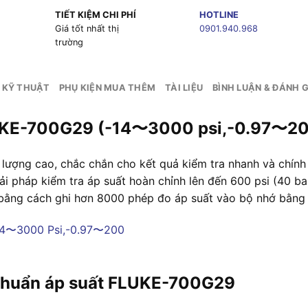
TIẾT KIỆM CHI PHÍ
HOTLINE
g
Giá tốt nhất thị
0901.940.968
trường
 KỸ THUẬT
PHỤ KIỆN MUA THÊM
TÀI LIỆU
BÌNH LUẬN & ĐÁNH G
LUKE-700G29 (-14〜3000 psi,-0.97〜20
lượng cao, chắc chắn cho kết quả kiểm tra nhanh và chính
háp kiểm tra áp suất hoàn chỉnh lên đến 600 psi (40 bar)
ả bằng cách ghi hơn 8000 phép đo áp suất vào bộ nhớ bằ
 chuẩn áp suất FLUKE-700G29