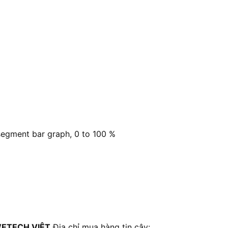
-segment bar graph, 0 to 100 %
ETECH VIỆT
Địa chỉ mua hàng tin cậy: