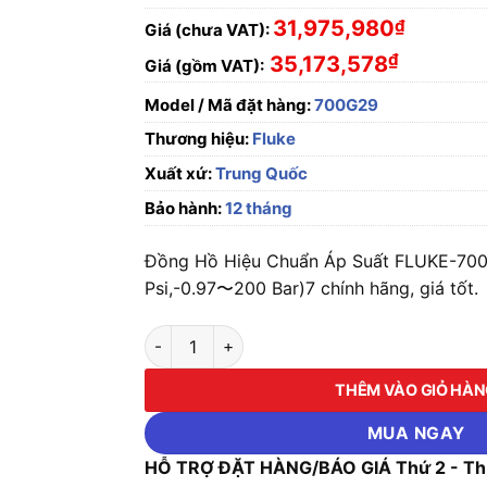
31,975,980
₫
Giá (chưa VAT):
₫
35,173,578
Giá (gồm VAT):
Model / Mã đặt hàng:
700G29
Thương hiệu:
Fluke
Xuất xứ:
Trung Quốc
Bảo hành:
12 tháng
Đồng Hồ Hiệu Chuẩn Áp Suất FLUKE-70
Psi,-0.97〜200 Bar)7 chính hãng, giá tốt.
Đồng Hồ Hiệu Chuẩn Áp Suất FLUKE-700G29
THÊM VÀO GIỎ HÀ
MUA NGAY
HỖ TRỢ ĐẶT HÀNG/BÁO GIÁ Thứ 2 - Thứ