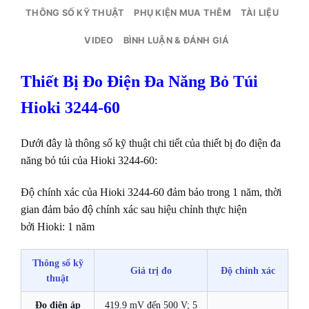
THÔNG SỐ KỸ THUẬT
PHỤ KIỆN MUA THÊM
TÀI LIỆU
VIDEO
BÌNH LUẬN & ĐÁNH GIÁ
Thiết Bị Đo Điện Đa Năng Bỏ Túi
Hioki 3244-60
Dưới đây là thông số kỹ thuật chi tiết của thiết bị đo điện đa
năng bỏ túi của Hioki 3244-60:
Độ chính xác của Hioki 3244-60 đảm bảo trong 1 năm, thời
gian đảm bảo độ chính xác sau hiệu chỉnh thực hiện
bởi Hioki: 1 năm
Thông số kỹ
Giá trị đo
Độ chính xác
thuật
Đo điện áp
419.9 mV đến 500 V; 5