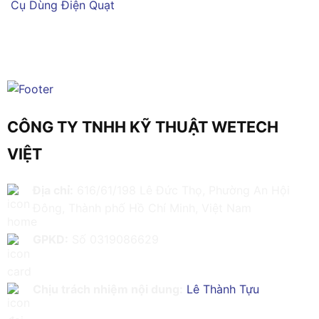
Cụ Dùng Điện
Quạt
CÔNG TY TNHH KỸ THUẬT WETECH
VIỆT
Địa chỉ:
616/61/198 Lê Đức Thọ, Phường An Hội
Đông, Thành phố Hồ Chí Minh, Việt Nam
GPKD:
Số 0319086629
Chịu trách nhiệm nội dung:
Lê Thành Tựu