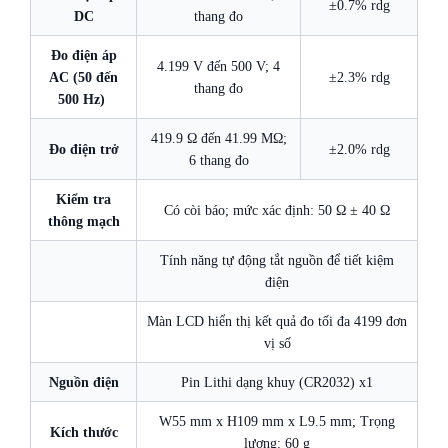
±0.7% rdg
DC
thang đo
Đo điện áp
4.199 V đến 500 V; 4
AC (50 đến
±2.3% rdg
thang đo
500 Hz)
419.9 Ω đến 41.99 MΩ;
Đo điện trở
±2.0% rdg
6 thang đo
Kiểm tra
Có còi báo; mức xác định: 50 Ω ± 40 Ω
thông mạch
Tính năng tự động tắt nguồn để tiết kiệm
điện
Màn LCD hiển thị kết quả đo tối đa 4199 đơn
vị số
Nguồn điện
Pin Lithi dạng khuy (CR2032) x1
W55 mm x H109 mm x L9.5 mm; Trọng
Kích thước
lượng: 60 g