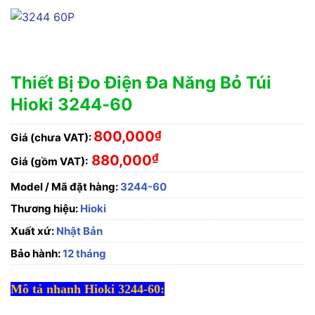
Thiết Bị Đo Điện Đa Năng Bỏ Túi
Hioki 3244-60
800,000
₫
Giá (chưa VAT):
₫
880,000
Giá (gồm VAT):
Model / Mã đặt hàng:
3244-60
Thương hiệu:
Hioki
Xuất xứ:
Nhật Bản
Bảo hành:
12 tháng
Mô tả nhanh Hioki 3244-60: