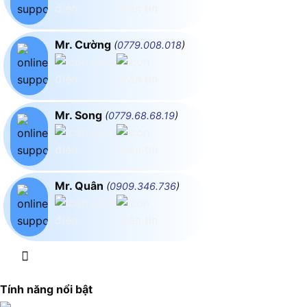
Mr. Cường
(
0779.008.018
)
Mr. Song
(
0779.68.68.19
)
Mr. Quân
(
0909.346.736
)
Tính năng nổi bật