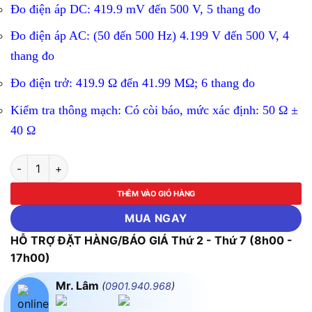
Đo điện áp DC: 419.9 mV đến 500 V, 5 thang đo
Đo điện áp AC: (50 đến 500 Hz) 4.199 V đến 500 V, 4
thang đo
Đo điện trở: 419.9 Ω đến 41.99 MΩ; 6 thang đo
Kiểm tra thông mạch: Có còi báo, mức xác định: 50 Ω ±
40 Ω
Thiết Bị Đo Điện Đa Năng Bỏ Túi Hioki 3244-60 số lượng
THÊM VÀO GIỎ HÀNG
MUA NGAY
HỖ TRỢ ĐẶT HÀNG/BÁO GIÁ Thứ 2 - Thứ 7 (8h00 -
17h00)
Mr. Lâm
(
0901.940.968
)