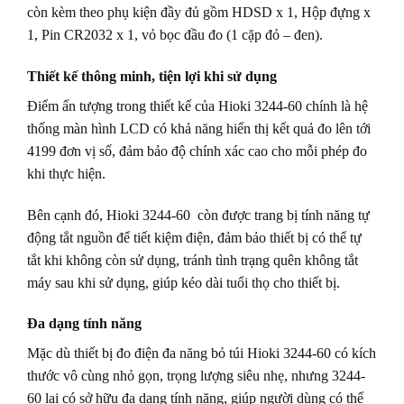
còn kèm theo phụ kiện đầy đủ gồm HDSD x 1, Hộp đựng x
1, Pin CR2032 x 1, vỏ bọc đầu đo (1 cặp đỏ – đen).
Thiết kế thông minh, tiện lợi khi sử dụng
Điểm ấn tượng trong thiết kế của Hioki 3244-60 chính là hệ
thống màn hình LCD có khả năng hiển thị kết quả đo lên tới
4199 đơn vị số, đảm bảo độ chính xác cao cho mỗi phép đo
khi thực hiện.
Bên cạnh đó, Hioki 3244-60 còn được trang bị tính năng tự
động tắt nguồn để tiết kiệm điện, đảm bảo thiết bị có thể tự
tắt khi không còn sử dụng, tránh tình trạng quên không tắt
máy sau khi sử dụng, giúp kéo dài tuổi thọ cho thiết bị.
Đa dạng tính năng
Mặc dù thiết bị đo điện đa năng bỏ túi Hioki 3244-60 có kích
thước vô cùng nhỏ gọn, trọng lượng siêu nhẹ, nhưng 3244-
60 lại có sở hữu đa dạng tính năng, giúp người dùng có thể