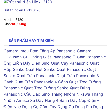
Bút thử điện Hioki 3120
Model:
3120
Giá:
700,000
₫
SẢN PHẨM HAY TÌM KIẾM
Camera Imou
Bơm Tăng Áp Panasonic
Camera
HiKVision
CB Chống Giật Panasonic
Ổ Cắm Panasonic
Ống Luồn Dây Điện Sino
Quạt Cây Panasonic
Quạt
Hộp Senko
Quạt Hút Senko
Quạt Panasonic
Quạt
Senko
Quạt Trần Panasonic
Quạt Trần Panasonic 3
Cánh
Quạt Trần Panasonic 4 Cánh
Quạt Treo Tường
Panasonic
Quạt Treo Tường Senko
Quạt Đứng
Panasonic
Cầu Dao Sino
Thang Nhôm Nikawa
Thang
Nhôm Ameca
Xe Đẩy Hàng 4 Bánh
Dây Cáp Điện –
Điện Nhẹ
Dụng Cụ Cầm Tay
Dụng Cụ Dùng Pin
Dụng