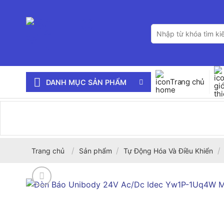
Bỏ
qua
Tìm
nội
kiếm:
dung
Trang chủ
DANH MỤC SẢN PHẨM
/
/
/
Trang chủ
Sản phẩm
Tự Động Hóa Và Điều Khiển