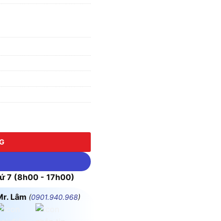
Q4W Màu Trắng số lượng
NG
 7 (8h00 - 17h00)
Mr. Lâm
(
0901.940.968
)