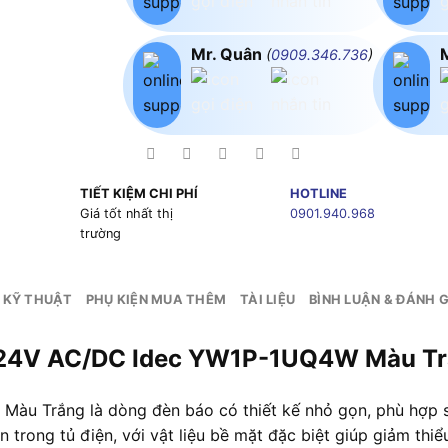
Mr. Quân
(
0909.346.736
)
TIẾT KIỆM CHI PHÍ
HOTLINE
g
Giá tốt nhất thị
0901.940.968
trường
 KỸ THUẬT
PHỤ KIỆN MUA THÊM
TÀI LIỆU
BÌNH LUẬN & ĐÁNH G
Y 24V AC/DC Idec YW1P-1UQ4W Màu T
 Trắng là dòng đèn báo có thiết kế nhỏ gọn, phù hợp sử
n trong tủ điện, với vật liệu bề mặt đặc biệt giúp giảm th