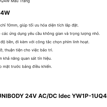
UQ4W Màu Trắng
UQ4W
chỉ 10mm, giúp tối ưu hóa diện tích lắp đặt.
o các ứng dụng yêu cầu không gian và trọng lượng nhỏ.
 độ bền, đi kèm với công tắc chọn phím linh hoạt.
, thuận tiện cho việc bảo trì.
n khả năng quan sát tín hiệu.
o mặt trước bảng điều khiển.
o UNIBODY 24V AC/DC Idec YW1P-1UQ