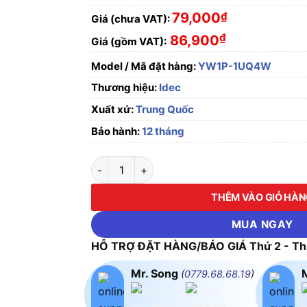
79,000
₫
Giá (chưa VAT):
₫
86,900
Giá (gồm VAT):
Model / Mã đặt hàng:
YW1P-1UQ4W
Thương hiệu:
Idec
Xuất xứ:
Trung Quốc
Bảo hành:
12 tháng
Đèn báo UNIBODY 24V AC/DC Idec YW1P-1U
THÊM VÀO GIỎ HÀ
MUA NGAY
HỖ TRỢ ĐẶT HÀNG/BÁO GIÁ Thứ 2 - Thứ
Mr. Song
(
0779.68.68.19
)