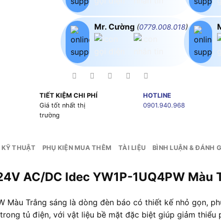
Mr. Cường
(
0779.008.018
)
TIẾT KIỆM CHI PHÍ
HOTLINE
g
Giá tốt nhất thị
0901.940.968
trường
 KỸ THUẬT
PHỤ KIỆN MUA THÊM
TÀI LIỆU
BÌNH LUẬN & ĐÁNH G
Y 24V AC/DC Idec YW1P-1UQ4PW Màu 
u Trắng sáng là dòng đèn báo có thiết kế nhỏ gọn, phù 
rong tủ điện, với vật liệu bề mặt đặc biệt giúp giảm thiể