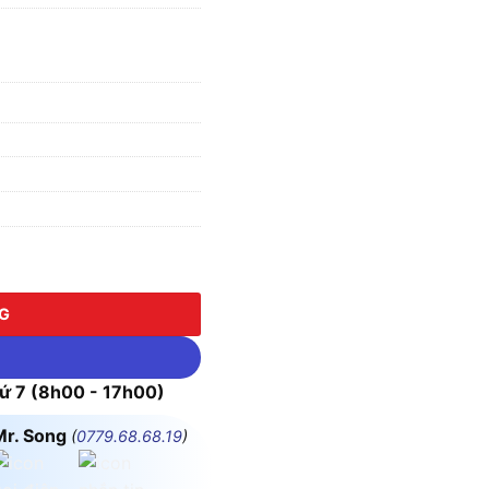
Q4PW Màu Trắng sáng số lượng
NG
 7 (8h00 - 17h00)
Mr. Song
(
0779.68.68.19
)