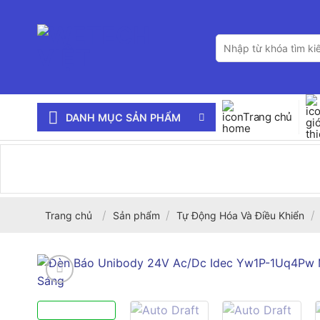
Bỏ
qua
Tìm
nội
kiếm:
dung
Trang chủ
DANH MỤC SẢN PHẨM
/
/
/
Trang chủ
Sản phẩm
Tự Động Hóa Và Điều Khiển