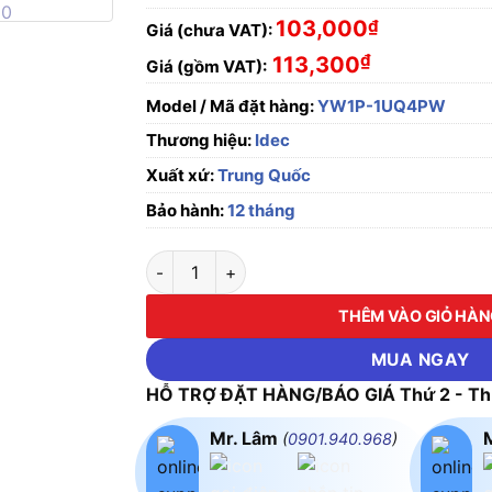
103,000
₫
Giá (chưa VAT):
₫
113,300
Giá (gồm VAT):
Model / Mã đặt hàng:
YW1P-1UQ4PW
Thương hiệu:
Idec
Xuất xứ:
Trung Quốc
Bảo hành:
12 tháng
Đèn báo UNIBODY 24V AC/DC Idec YW1P-1U
THÊM VÀO GIỎ HÀ
MUA NGAY
HỖ TRỢ ĐẶT HÀNG/BÁO GIÁ Thứ 2 - Thứ
Mr. Lâm
(
0901.940.968
)