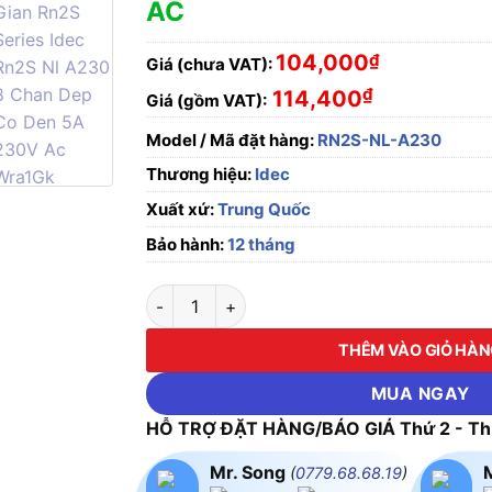
AC
104,000
₫
Giá (chưa VAT):
₫
114,400
Giá (gồm VAT):
Model / Mã đặt hàng:
RN2S-NL-A230
Thương hiệu:
Idec
Xuất xứ:
Trung Quốc
Bảo hành:
12 tháng
Relay trung gian RN2S series, Idec RN2S-NL
THÊM VÀO GIỎ HÀ
MUA NGAY
HỖ TRỢ ĐẶT HÀNG/BÁO GIÁ Thứ 2 - Thứ
Mr. Song
(
0779.68.68.19
)