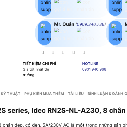
Mr. Quân
(
0909.346.736
)
TIẾT KIỆM CHI PHÍ
HOTLINE
g
Giá tốt nhất thị
0901.940.968
trường
 KỸ THUẬT
PHỤ KIỆN MUA THÊM
TÀI LIỆU
BÌNH LUẬN & ĐÁNH G
N2S series, Idec RN2S-NL-A230, 8 châ
8 chân dẹp, có đèn, 5A/230V AC là một trong những sản ph