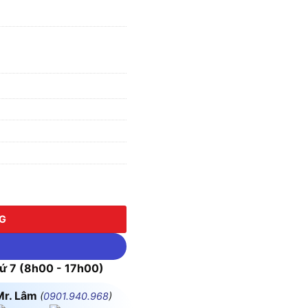
-A230, 8 chân dẹp, có đèn, 5A/230V AC số lượng
NG
 7 (8h00 - 17h00)
Mr. Lâm
(
0901.940.968
)