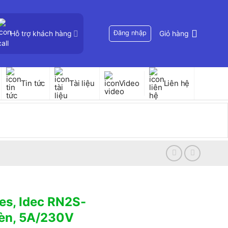
Hỗ trợ khách hàng
Đăng nhập
Giỏ hàng
Tin tức
Tài liệu
Video
Liên hệ
es, Idec RN2S-
đèn, 5A/230V