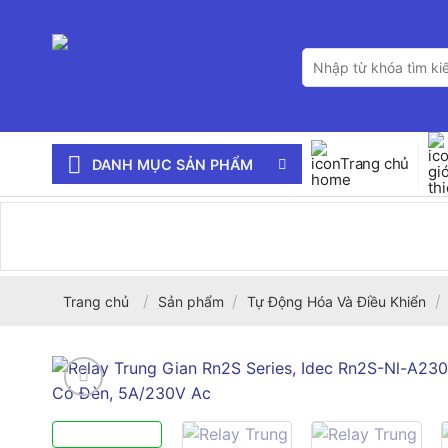
Bỏ
qua
Tìm
nội
kiếm:
dung
Trang chủ
DANH MỤC SẢN PHẨM
/
/
/
Trang chủ
Sản phẩm
Tự Động Hóa Và Điều Khiển